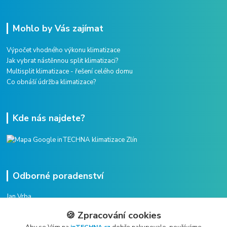
Mohlo by Vás zajímat
Výpočet vhodného výkonu klimatizace
Jak vybrat nástěnnou split klimatizaci?
Multisplit klimatizace - řešení celého domu
Co obnáší údržba klimatizace?
Kde nás najdete?
Odborné poradenství
Jan Vrba
+420 775 38 38 75
🍪 Zpracování cookies
(Po-Pá, 8-16 hod.)