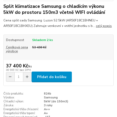
Split klimatizace Samsung o chladícím výkonu
5kW do prostoru 150m3 včetně WIFI ovládání
Cena split sady Samsung Luzon S2 5kW (AR50F18C1BHNEU +
AR50F18C1BHXEU) Zahrnuje venkovní + vnitřní jednotku s b...
celý popis
Dostupnost
Skladem 2 ks
Ceníková cena
53 436 Kč
výrobce
37 400 Kč
/
ks
30 909 Kč
bez DPH
Přidat do košíku
Číslo produktu:
824b
Výrobce:
Samsung
Chladící výkon:
5kW (do 150m3)
Záruka:
3 roky
Energetická třída chlazení:
A++
Energetická třída topení:
A+