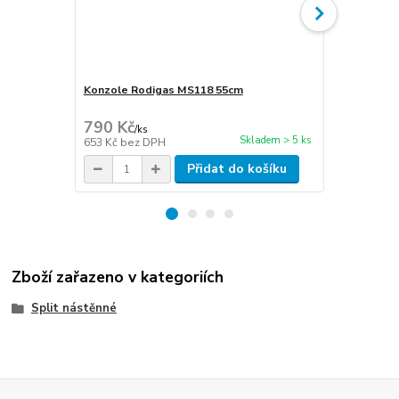
Konzole Rodigas MS118 55cm
Cu potrubí i
stěna 1mm
790 Kč
300 Kč
/
ks
/
m
Skladem > 5 ks
653 Kč
bez DPH
248 Kč
bez 
Přidat do košíku
Zboží zařazeno v kategoriích
Split nástěnné