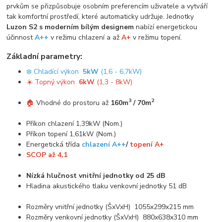
prvkům se přizpůsobuje osobním preferencím uživatele a vytváří
tak komfortní prostředí, které automaticky udržuje. Jednotky
Luzon S2 s moderním bílým designem
nabízí energetickou
účinnost
A++
v režimu chlazení a až
A+
v režimu topení.
Základní parametry:
❄️ Chladící výkon
5kW
(1,6 - 6,7kW)
☀️ Topný výkon
6kW
(1,3 - 8kW)
3
2
🏠
Vhodné do prostoru až
160m
/ 70m
Příkon chlazení 1,39kW (Nom.)
Příkon topení 1,61kW (Nom.)
Energetická třída
chlazení A++
/
topení A+
SCOP až 4,1
Nízká hlučnost vnitřní jednotky od 25 dB
Hladina akustického tlaku venkovní jednotky 51 dB
Rozměry vnitřní jednotky (ŠxVxH) 1055x299x215 mm
Rozměry venkovní jednotky (ŠxVxH) 880x638x310 mm