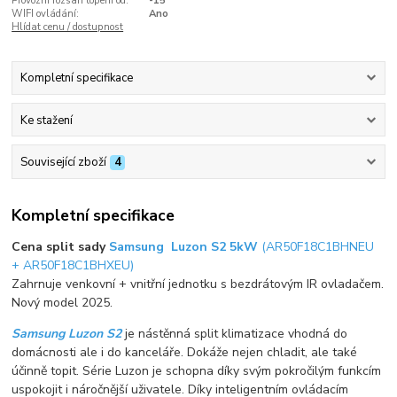
Provozní rozsah topení od:
-15°
WIFI ovládání:
Ano
Hlídat cenu / dostupnost
Kompletní specifikace
Ke stažení
Související zboží
4
Kompletní specifikace
Cena split sady
Samsung Luzon S2 5kW
(AR50F18C1BHNEU
+ AR50F18C1BHXEU)
Zahrnuje venkovní + vnitřní jednotku s bezdrátovým IR ovladačem.
Nový model 2025.
Samsung Luzon S2
je nástěnná split klimatizace vhodná do
domácnosti ale i do kanceláře. Dokáže nejen chladit, ale také
účinně topit. Série Luzon je schopna díky svým pokročilým funkcím
uspokojit i náročnější uživatele. Díky inteligentním ovládacím