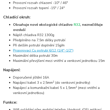
Provozní rozsah chlazení -10° / 46°
Provozní rozsah topení -15° / 24°
Chladící okruh:
Obsahuje nové ekologické chladivo
R32
, neznečišťuje
ovzduší
Náplň chladiva R32 1300g
Předplněno na 7,5m délky potrubí
Při delším potrubí doplnění 15g/m
Propojovací Cu potrubí 6/12 (1/4"-1/2")
Maximální délka potrubí 30m
Maximální převýšení mezi vnitřní a venkovní jednotkou 15m
Napájení:
Doporučené jištění 16A
2
Napájecí kabel 3 x 2,5mm
(do venkovní jednotky)
2
Napájecí a komunikační kabel 5 x 1,5mm
(mezi vnitřní a
venkovní jednotkou)
Funkce:
Wifi ovládání přes mobilní telefon (Android, iOS) aplikací