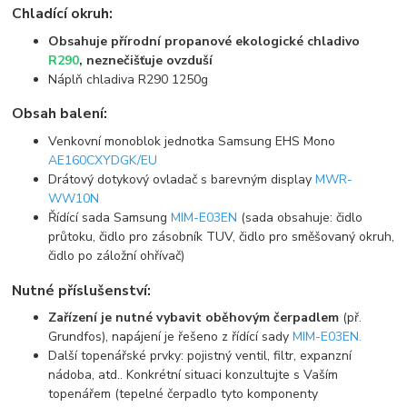
Chladící okruh:
Obsahuje přírodní propanové ekologické chladivo
R290
, neznečišťuje ovzduší
Náplň chladiva R290 1250g
Obsah balení:
Venkovní monoblok jednotka Samsung EHS Mono
AE160CXYDGK/EU
Drátový dotykový ovladač s barevným display
MWR-
WW10N
Řídící sada Samsung
MIM-E03EN
(sada obsahuje: čidlo
průtoku, čidlo pro zásobník TUV, čidlo pro směšovaný okruh,
čidlo po záložní ohřívač)
Nutné příslušenství:
Zařízení je nutné vybavit oběhovým čerpadlem
(př.
Grundfos), napájení je řešeno z řídící sady
MIM-E03EN.
Další topenářské prvky: pojistný ventil, filtr, expanzní
nádoba, atd.. Konkrétní situaci konzultujte s Vaším
topenářem (tepelné čerpadlo tyto komponenty