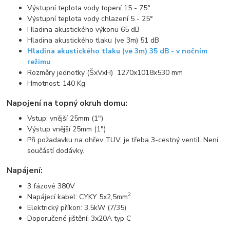
Výstupní teplota vody topení 15 - 75°
Výstupní teplota vody chlazení 5 - 25°
Hladina akustického výkonu 65 dB
Hladina akustického tlaku (ve 3m) 51 dB
Hladina akustického tlaku (ve 3m) 35 dB - v nočním
režimu
Rozměry jednotky (ŠxVxH) 1270x1018x530 mm
Hmotnost: 140 Kg
Napojení na topný okruh domu:
Vstup: vnější 25mm (1")
Výstup vnější 25mm (1")
Při požadavku na ohřev TUV, je třeba 3-cestný ventil. Není
součástí dodávky.
Napájení:
3 fázové 380V
2
Napájecí kabel: CYKY 5x2,5mm
Elektrický příkon: 3,5kW (7/35)
Doporučené jištění: 3x20A typ C