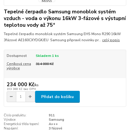
Tepelné čerpadlo Samsung monoblok systém
vzduch - voda o výkonu 16kW 3-fázové s výstupní
teplotou vody až 75°
Tepelné čerpadlo monoblok systém Samsung EHS Mono R290 16kW
3fázové AE160CXYDGK/EU Samsung připravil novinku pr...
celý popis
Dostupnost
Skladem 1 ks
Ceníková cena
314 000 Kč
výrobce
234 000 Kč
/
ks
193 388 Kč
bez DPH
Přidat do košíku
Číslo produktu:
911
Výrobce:
Samsung
Energetická třída topení:
A+++
Napájení:
3 fázové