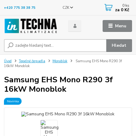
0
ks
CZK
+420 775 38 38 75
za
0 Kč
Menu
Hledat
Úvod
Tepelné čerpadla
Monoblok
Samsung EHS Mono R290 3f
16kW Monoblok
Samsung EHS Mono R290 3f
16kW Monoblok
Novinka