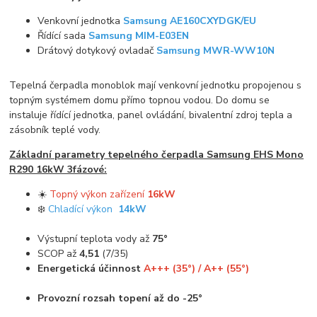
Venkovní jednotka
Samsung AE160CXYDGK/EU
Řídící sada
Samsung MIM-E03EN
Drátový dotykový ovladač
Samsung MWR-WW10N
Tepelná čerpadla monoblok mají venkovní jednotku propojenou s
topným systémem domu přímo topnou vodou. Do domu se
instaluje řídící jednotka, panel ovládání, bivalentní zdroj tepla a
zásobník teplé vody.
Základní parametry tepelného čerpadla Samsung EHS Mono
R290 16kW 3fázové:
☀️
Topný výkon zařízení
16kW
❄️
Chladící výkon
14kW
Výstupní teplota vody až
75°
SCOP až
4,51
(7/35)
Energetická účinnost
A+++ (35°) / A++ (55°)
Provozní rozsah topení až do -25°