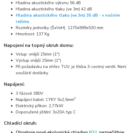
Hladina akustického výkonu 56 dB
Hladina akustického tlaku (ve 3m) 42 dB
Hladina akustického tlaku (ve 3m) 35 dB - v nočním
režimu
Rozměry jednotky (ŠxVxH) 1270x999x530 mm
Hmotnost: 137 Kg
Napojení na topný okruh domu:
Vstup: vnější 25mm (1")
Výstup vnější 25mm (1")
Při požadavku na ohřev TUV, je třeba 3-cestný ventil. Není
součástí dodávky.
Napájení:
3 fázové 380V
2
Napájecí kabel: CYKY 5x2,5mm
Elektrický příkon: 2,77kW
Doporučené jištění: 3x20A typ C
Chladící okruh:
Obsahuje nové ekologické chladivo
R32
, neznečišťuje