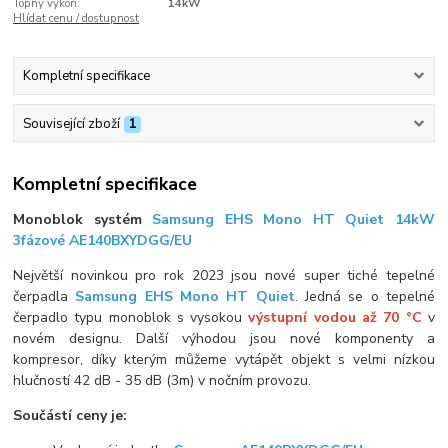
Topný výkon:
14kW
Hlídat cenu / dostupnost
Kompletní specifikace
Související zboží
1
Kompletní specifikace
Monoblok systém
Samsung EHS Mono HT Quiet 14kW
3fázové AE140BXYDGG/EU
Největší novinkou pro rok 2023 jsou nové super tiché tepelné
čerpadla
Samsung EHS Mono HT Quiet
. Jedná se o tepelné
čerpadlo typu monoblok s vysokou
výstupní vodou až 70 °C
v
novém designu. Další výhodou jsou nové komponenty a
kompresor, díky kterým můžeme vytápět objekt s velmi nízkou
hlučností 42 dB - 35 dB (3m) v nočním provozu.
Součástí ceny je: