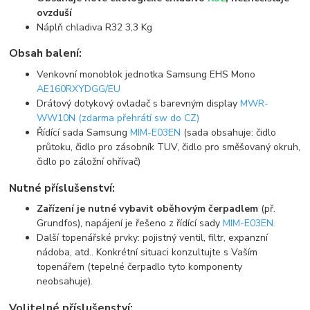
ovzduší
Náplň chladiva R32 3,3 Kg
Obsah balení:
Venkovní monoblok jednotka Samsung EHS Mono
AE160RXYDGG/EU
Drátový dotykový ovladač s barevným display
MWR-
WW10N (zdarma přehrátí sw do CZ)
Řídící sada Samsung
MIM-E03EN
(sada obsahuje: čidlo
průtoku, čidlo pro zásobník TUV, čidlo pro směšovaný okruh,
čidlo po záložní ohřívač)
Nutné příslušenství:
Zařízení je nutné vybavit oběhovým čerpadlem
(př.
Grundfos), napájení je řešeno z řídící sady
MIM-E03EN.
Další topenářské prvky: pojistný ventil, filtr, expanzní
nádoba, atd.. Konkrétní situaci konzultujte s Vaším
topenářem (tepelné čerpadlo tyto komponenty
neobsahuje).
Volitelné příslušenství: