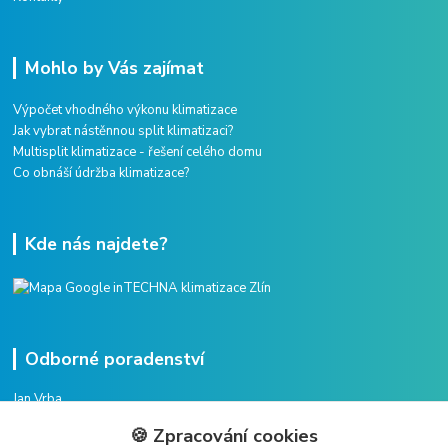
Mohlo by Vás zajímat
Výpočet vhodného výkonu klimatizace
Jak vybrat nástěnnou split klimatizaci?
Multisplit klimatizace - řešení celého domu
Co obnáší údržba klimatizace?
Kde nás najdete?
Odborné poradenství
Jan Vrba
+420 775 38 38 75
🍪 Zpracování cookies
(Po-Pá, 8-16 hod.)