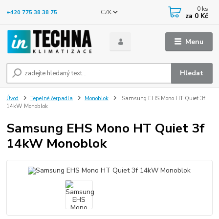
0
ks
CZK
+420 775 38 38 75
za
0 Kč
Menu
Hledat
Úvod
Tepelné čerpadla
Monoblok
Samsung EHS Mono HT Quiet 3f
14kW Monoblok
Samsung EHS Mono HT Quiet 3f
14kW Monoblok