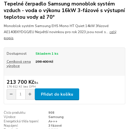
Tepelné čerpadlo Samsung monoblok systém
vzduch - voda o výkonu 16kW 3-fázové s výstupní
teplotou vody až 70°
Monoblok systém Samsung EHS Mono HT Quiet 14kW 3fázové
AE140BXYDGG/EU Největší novinkou pro rok 2023 jsou nové s...
celý
popis
Dostupnost
Skladem 1 ks
Ceníková cena
298 400 Kč
výrobce
213 700 Kč
/
ks
176 612 Kč
bez DPH
Přidat do košíku
Číslo produktu:
908
Výrobce:
Samsung
Energetická třída topení:
A+++
Napájení:
3 fázové