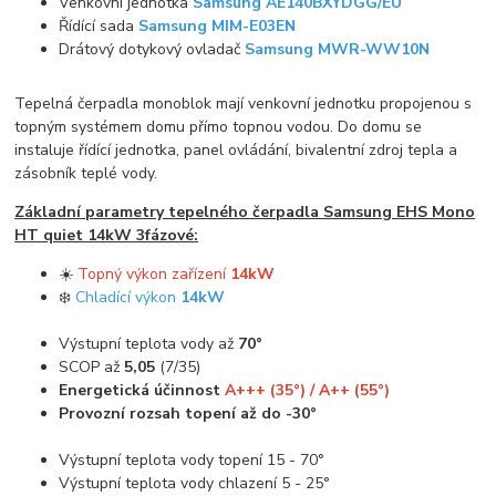
Venkovní jednotka
Samsung AE140BXYDGG/EU
Řídící sada
Samsung MIM-E03EN
Drátový dotykový ovladač
Samsung MWR-WW10N
Tepelná čerpadla monoblok mají venkovní jednotku propojenou s
topným systémem domu přímo topnou vodou. Do domu se
instaluje řídící jednotka, panel ovládání, bivalentní zdroj tepla a
zásobník teplé vody.
Základní parametry tepelného čerpadla Samsung EHS Mono
HT quiet 14kW 3fázové:
☀️
Topný výkon zařízení
14kW
❄️
Chladící výkon
14kW
Výstupní teplota vody až
70°
SCOP až
5,05
(7/35)
Energetická účinnost
A+++ (35°) / A++ (55°)
Provozní rozsah topení až do -30°
Výstupní teplota vody topení 15 - 70°
Výstupní teplota vody chlazení 5 - 25°