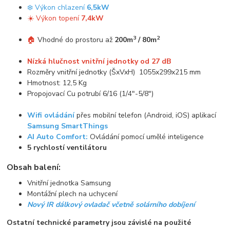
❄️ Výkon chlazení
6,5kW
☀️ Výkon topení
7,4kW
3
2
🏠
Vhodné do prostoru až
200m
/ 80m
Nízká hlučnost vnitřní jednotky od 27 dB
Rozměry vnitřní jednotky (ŠxVxH) 1055x299x215 mm
Hmotnost: 12,5 Kg
Propojovací Cu potrubí 6/16 (1/4"-5/8")
Wifi ovládání
přes mobilní telefon (Android, iOS) aplikací
Samsung SmartThings
AI Auto Comfort:
Ovládání pomocí umělé inteligence
5 rychlostí ventilátoru
Obsah balení:
Vnitřní jednotka Samsung
Montážní plech na uchycení
Nový IR dálkový ovladač včetně solárního dobíjení
Ostatní technické parametry jsou závislé na použité