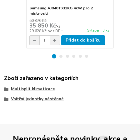
Samsung AJ040TXJ2KG 4kW pro 2
Samsung AJ
místnosti
místnosti
50 370 Kč
57 840 Kč
35 850 Kč
39 990 
/
ks
Skladem 3 ks
29 628 Kč
bez DPH
33 050 Kč
be
Přidat do košíku
Zboží zařazeno v kategoriích
Multisplit klimatizace
Vnitřní jednotky nástěnné
Nepropásněte novinky, akce a