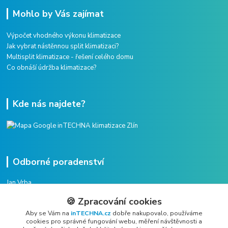
Mohlo by Vás zajímat
Výpočet vhodného výkonu klimatizace
Jak vybrat nástěnnou split klimatizaci?
Multisplit klimatizace - řešení celého domu
Co obnáší údržba klimatizace?
Kde nás najdete?
Odborné poradenství
Jan Vrba
+420 775 38 38 75
🍪 Zpracování cookies
(Po-Pá, 8-16 hod.)
Aby se Vám na
inTECHNA.cz
dobře nakupovalo, používáme
cookies pro správné fungování webu, měření návštěvnosti a
vrba@intechna.cz