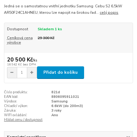
Jedná se o samostatnou vnitřní jednotku Samsung Cebu S2 6,5kW
AR50F24C1AHNEU, kterou lze napojit na širokou řad...
celý popis
Dostupnost
Skladem 1 ks
Ceníková cena
29 300 Kč
výrobce
20 500 Kč
/
ks
16 942 Kč
bez DPH
Přidat do košíku
Číslo produktu:
821d
EAN kód:
8806095911021
Výrobce:
Samsung
Chladící výkon:
6.6kW (do 200m3)
Záruka:
3 roky
WIFI ovládání:
Ano
Hlídat cenu / dostupnost