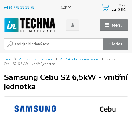
0
ks
CZK
+420 775 38 38 75
za
0 Kč
Menu
Hledat
Úvod
Multisplit klimatizace
Vnitřní jednotky nástěnné
Samsung
Cebu S2 6,5kW - vnitřní jednotka
Samsung Cebu S2 6,5kW - vnitřní
jednotka