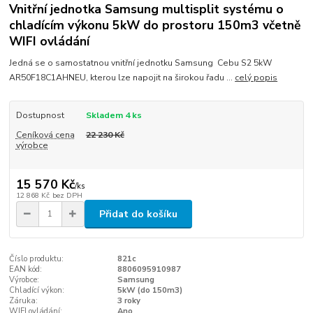
Vnitřní jednotka Samsung multisplit systému o
chladícím výkonu 5kW do prostoru 150m3 včetně
WIFI ovládání
Jedná se o samostatnou vnitřní jednotku Samsung Cebu S2 5kW
AR50F18C1AHNEU, kterou lze napojit na širokou řadu ...
celý popis
Dostupnost
Skladem 4 ks
Ceníková cena
22 230 Kč
výrobce
15 570 Kč
/
ks
12 868 Kč
bez DPH
Přidat do košíku
Číslo produktu:
821c
EAN kód:
8806095910987
Výrobce:
Samsung
Chladící výkon:
5kW (do 150m3)
Záruka:
3 roky
WIFI ovládání:
Ano