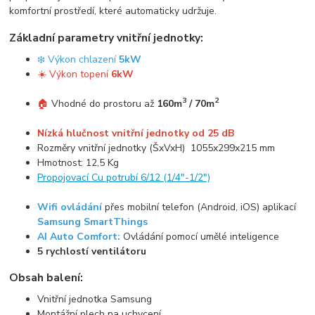
komfortní prostředí, které automaticky udržuje.
Základní parametry vnitřní jednotky:
❄️ Výkon chlazení
5kW
☀️ Výkon topení
6kW
3
2
🏠
Vhodné do prostoru až
160m
/ 70m
Nízká hlučnost vnitřní jednotky od 25 dB
Rozměry vnitřní jednotky (ŠxVxH) 1055x299x215 mm
Hmotnost: 12,5 Kg
Propojovací Cu potrubí 6/12 (1/4"-1/2")
Wifi ovládání
přes mobilní telefon (Android, iOS) aplikací
Samsung SmartThings
AI Auto Comfort:
Ovládání pomocí umělé inteligence
5 rychlostí ventilátoru
Obsah balení:
Vnitřní jednotka Samsung
Montážní plech na uchycení