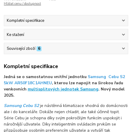
Hlídat cenu / dostupnost
Kompletní specifikace
Ke stažení
Související zboží
6
Kompletní specifikace
Jedná se o samostatnou vnitřní jednotku
Samsung Cebu S2
5kW AR50F18C1AHNEU
, kterou lze napojit na širokou řadu
venkovních
multisplitových jednotek Samsung
. Nový model
2025.
Samsung Cebu S2
je nástěnná klimatizace vhodná do domácnosti
ale i do kanceláře. Dokáže nejen chladit, ale také účinně topit.
Série Cebu je schopna díky svým pokročilým funkcím uspokojit i
náročnější uživatele. Díky inteligentním ovládacím prvkům se
přizpůsobuje osobním preferencím uživatele a vytváří tak