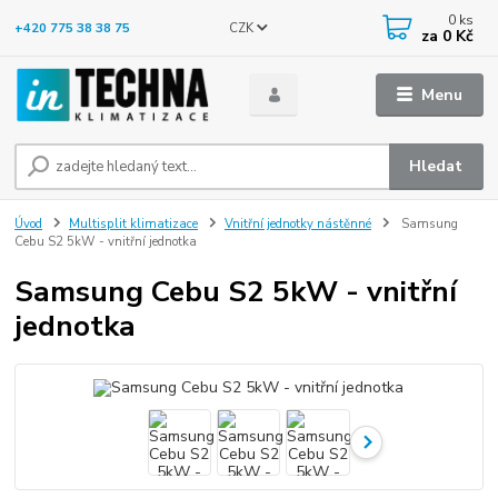
0
ks
CZK
+420 775 38 38 75
za
0 Kč
Menu
Hledat
Úvod
Multisplit klimatizace
Vnitřní jednotky nástěnné
Samsung
Cebu S2 5kW - vnitřní jednotka
Samsung Cebu S2 5kW - vnitřní
jednotka