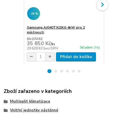
- 29 %
- 31 %
Samsung AJ040TXJ2KG 4kW pro 2
Samsung AJ
místnosti
místnosti
50 370 Kč
57 840 Kč
35 850 Kč
39 990 
/
ks
Skladem 3 ks
29 628 Kč
bez DPH
33 050 Kč
be
Přidat do košíku
Zboží zařazeno v kategoriích
Multisplit klimatizace
Vnitřní jednotky nástěnné