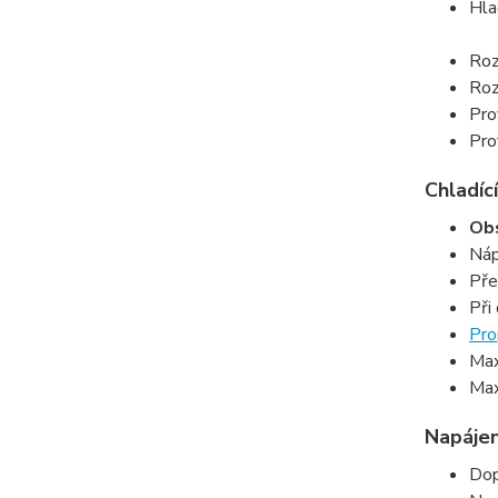
Hla
Roz
Roz
Pro
Pro
Chladící
Obs
Náp
Pře
Při
Pro
Max
Max
Napájen
Dop