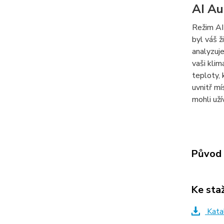
AI Au
Režim AI
byl váš ž
analyzuj
vaši klim
teploty, 
uvnitř mí
mohli uží
Původ 
Ke sta
Kata