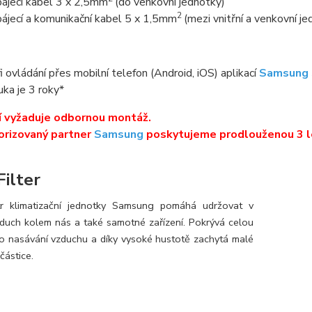
ájecí kabel 3 x 2,5mm
(do venkovní jednotky)
2
ájecí a komunikační kabel 5 x 1,5mm
(mezi vnitřní a venkovní j
i ovládání přes mobilní telefon (Android, iOS) aplikací
Samsung 
uka je 3 roky*
í vyžaduje odbornou montáž.
orizovaný partner
Samsung
poskytujeme prodlouženou 3 l
Filter
ltr klimatizační jednotky Samsung pomáhá udržovat v
zduch kolem nás a také samotné zařízení. Pokrývá celou
o nasávání vzduchu a díky vysoké hustotě zachytá malé
částice.