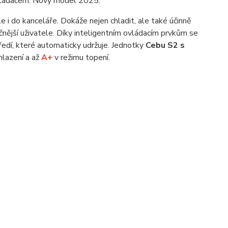
ovladačem. Nový model 2025.
 i do kanceláře. Dokáže nejen chladit, ale také účinně
čnější uživatele. Díky inteligentním ovládacím prvkům se
ředí, které automaticky udržuje. Jednotky
Cebu S2 s
hlazení a až
A+
v režimu topení.