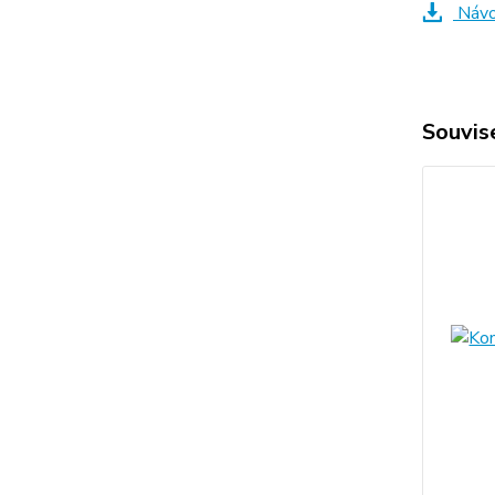
Návo
Souvise