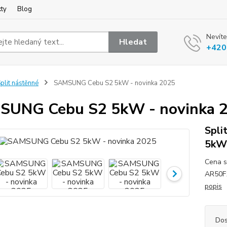
kty
Blog
Nevíte
Hledat
+420
plit nástěnné
SAMSUNG Cebu S2 5kW - novinka 2025
SUNG Cebu S2 5kW - novinka 
Spli
5kW 
Cena 
AR50F1
popis
Dos