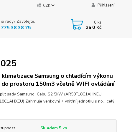
Přihlášení
CZK
 si rady? Zavolejte.
0
ks
za
0 Kč
 775 38 38 75
2025
t klimatizace Samsung o chladícím výkonu
do prostoru 150m3 včetně WIFI ovládání
split sady Samsung Cebu S2 5kW (AR50F18C1AHNEU +
8C1AHXEU) Zahrnuje venkovní + vnitřní jednotku s no...
celý
tupnost
Skladem 5 ks