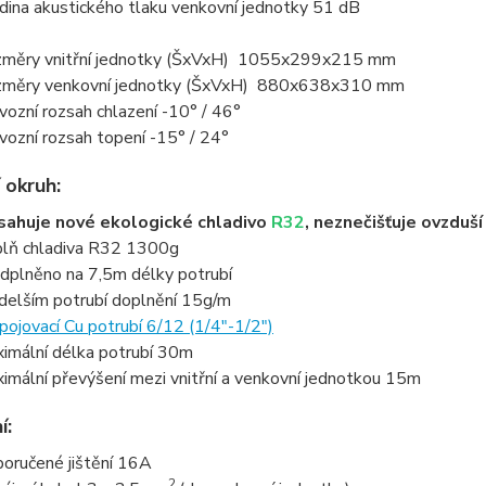
dina akustického tlaku venkovní jednotky 51 dB
měry vnitřní jednotky (ŠxVxH) 1055x299x215 mm
měry venkovní jednotky (ŠxVxH) 880x638x310 mm
vozní rozsah chlazení -10° / 46°
vozní rozsah topení -15° / 24°
 okruh:
ahuje nové ekologické chladivo
R32
, neznečišťuje ovzduš
lň chladiva R32 1300g
dplněno na 7,5m délky potrubí
 delším potrubí doplnění 15g/m
pojovací Cu potrubí 6/12 (1/4"-1/2")
imální délka potrubí 30m
imální převýšení mezi vnitřní a venkovní jednotkou 15m
í:
oručené jištění 16A
2