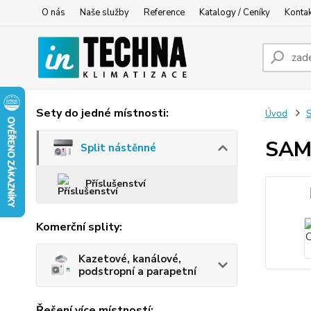
O nás
Naše služby
Reference
Katalogy / Ceníky
Konta
Sety do jedné místnosti:
Úvod
S
SAM
Split nástěnné
Příslušenství
Komerční splity:
Kazetové, kanálové,
podstropní a parapetní
Řešení více místností: