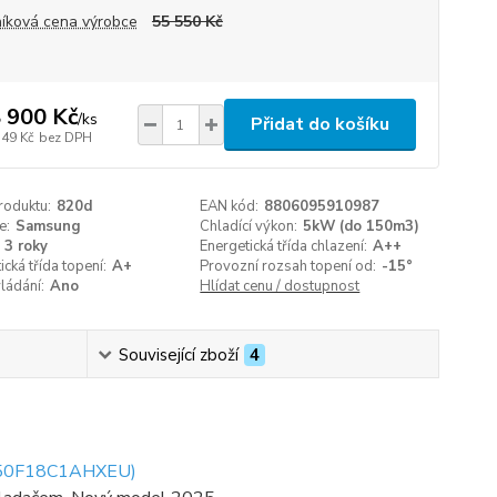
íková cena výrobce
55 550 Kč
 900 Kč
/
ks
Přidat do košíku
149 Kč
bez DPH
roduktu:
820d
EAN kód:
8806095910987
e:
Samsung
Chladící výkon:
5kW (do 150m3)
3 roky
Energetická třída chlazení:
A++
ická třída topení:
A+
Provozní rozsah topení od:
-15°
ládání:
Ano
Hlídat cenu / dostupnost
Související zboží
4
50F18C1AHXEU)