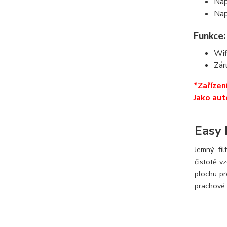
Nap
Nap
Funkce:
Wif
Zár
*Zařízen
Jako aut
Easy 
Jemný fi
čistotě v
plochu pr
prachové 