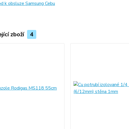
d k obsluze Samsung Cebu
jící zboží
4