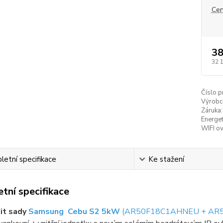
Cen
38
32 
Číslo p
Výrobc
Záruka:
Energet
WIFI ov
etní specifikace
Ke stažení
tní specifikace
it sady
Samsung Cebu S2 5kW
(AR50F18C1AHNEU + AR