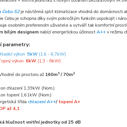
 venkovní + vnitřní jednotku s novým solárním bezdrátovým IR 
 Cebu S2
je nástěnná split klimatizace vhodná do domácnosti ale
rie Cebu je schopna díky svým pokročilým funkcím uspokojit i náro
uje osobním preferencím uživatele a vytváří tak komfortní prost
m bílým designem
nabízí energetickou účinnost
A++
v režimu c
í parametry:
Chladící výkon
5kW
(1,6 - 6,7kW)
Topný výkon
6kW
(1,3 - 8kW)
3
2
Vhodné do prostoru až
160m
/ 70m
kon chlazení 1,39kW (Nom.)
kon topení 1,61kW (Nom.)
rgetická třída
chlazení A++
/
topení A+
P až 4,1
ká hlučnost vnitřní jednotky od 25 dB