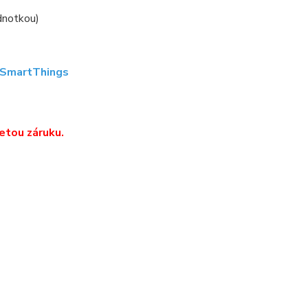
ednotkou)
SmartThings
etou záruku.