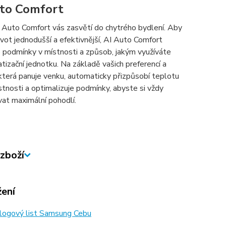
to Comfort
 Auto Comfort vás zasvětí do chytrého bydlení. Aby
ivot jednodušší a efektivnější, AI Auto Comfort
e podmínky v místnosti a způsob, jakým využíváte
atizační jednotku. Na základě vašich preferencí a
která panuje venku, automaticky přizpůsobí teplotu
stnosti a optimalizuje podmínky, abyste si vždy
vat maximální pohodlí.
zboží
žení
logový list Samsung Cebu