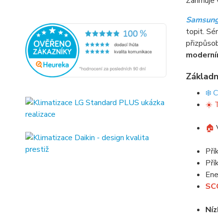
Zahrnuje
Samsung
topit. Sé
přizpůsob
moderní
Základn
❄️ 
☀️ 
🏠
Pří
Pří
Ene
SCO
Níz