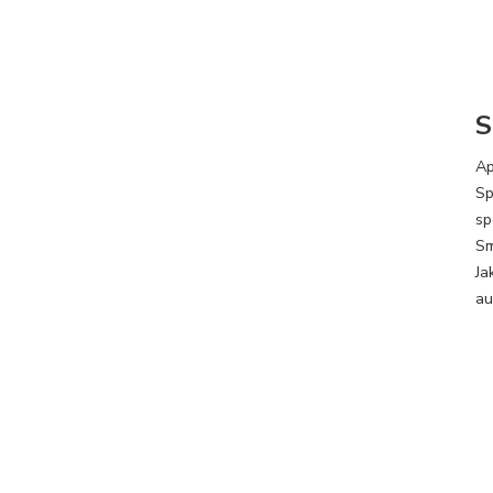
S
Ap
Sp
sp
Sm
Ja
au