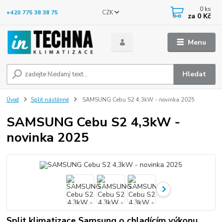
0
ks
CZK
+420 775 38 38 75
za
0 Kč
Menu
Hledat
Úvod
Split nástěnné
SAMSUNG Cebu S2 4,3kW - novinka 2025
SAMSUNG Cebu S2 4,3kW -
novinka 2025
Split klimatizace Samsung o chladícím výkonu