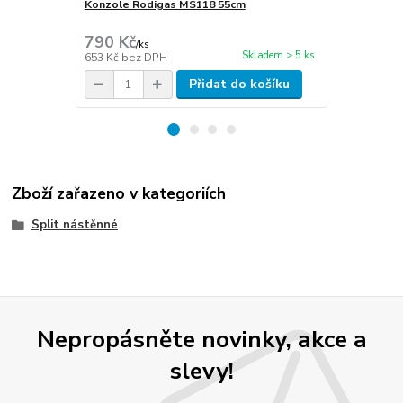
Konzole Rodigas MS118 55cm
Cu potrubí i
stěna 1mm
790 Kč
270 Kč
/
ks
/
m
Skladem > 5 ks
653 Kč
bez DPH
223 Kč
bez 
Přidat do košíku
Zboží zařazeno v kategoriích
Split nástěnné
Nepropásněte novinky, akce a
slevy!