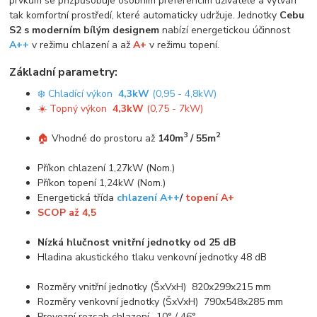
prvkům se přizpůsobuje osobním preferencím uživatele a vytváří
tak komfortní prostředí, které automaticky udržuje. Jednotky
Cebu
S2 s moderním bílým designem
nabízí energetickou účinnost
A++
v režimu chlazení a až
A+
v režimu topení.
Základní parametry:
❄️ Chladící výkon
4,3kW
(0,95 - 4,8kW)
☀️ Topný výkon
4,3kW
(0,75 - 7kW)
3
2
🏠
Vhodné do prostoru až
140m
/ 55m
Příkon chlazení 1,27kW (Nom.)
Příkon topení 1,24kW (Nom.)
Energetická třída
chlazení A++
/
topení A+
SCOP až 4,5
Nízká hlučnost vnitřní jednotky od 25 dB
Hladina akustického tlaku venkovní jednotky 48 dB
Rozměry vnitřní jednotky (ŠxVxH) 820x299x215 mm
Rozměry venkovní jednotky (ŠxVxH) 790x548x285 mm
Provozní rozsah chlazení -10° / 46°