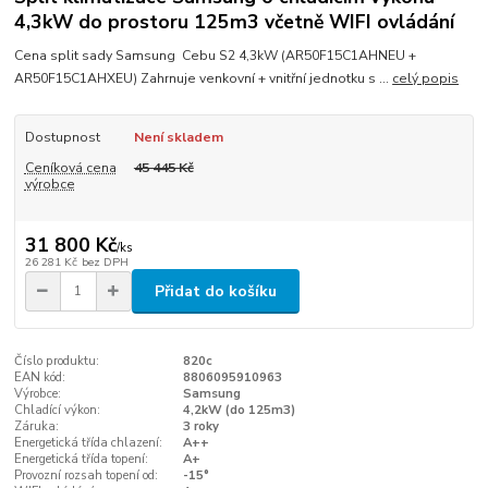
4,3kW do prostoru 125m3 včetně WIFI ovládání
Cena split sady Samsung Cebu S2 4,3kW (AR50F15C1AHNEU +
AR50F15C1AHXEU) Zahrnuje venkovní + vnitřní jednotku s ...
celý popis
Dostupnost
Není skladem
Ceníková cena
45 445 Kč
výrobce
31 800 Kč
/
ks
26 281 Kč
bez DPH
Přidat do košíku
Číslo produktu:
820c
EAN kód:
8806095910963
Výrobce:
Samsung
Chladící výkon:
4,2kW (do 125m3)
Záruka:
3 roky
Energetická třída chlazení:
A++
Energetická třída topení:
A+
Provozní rozsah topení od:
-15°