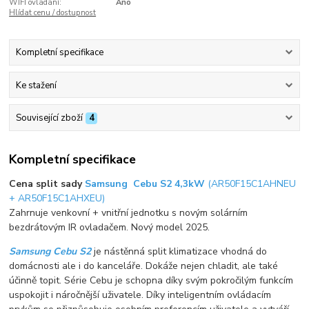
WIFI ovládání:
Ano
Hlídat cenu / dostupnost
Kompletní specifikace
Ke stažení
Související zboží
4
Kompletní specifikace
Cena split sady
Samsung Cebu S2 4,3kW
(AR50F15C1AHNEU
+ AR50F15C1AHXEU)
Zahrnuje venkovní + vnitřní jednotku s novým solárním
bezdrátovým IR ovladačem. Nový model 2025.
Samsung Cebu S2
je nástěnná split klimatizace vhodná do
domácnosti ale i do kanceláře. Dokáže nejen chladit, ale také
účinně topit. Série Cebu je schopna díky svým pokročilým funkcím
uspokojit i náročnější uživatele. Díky inteligentním ovládacím