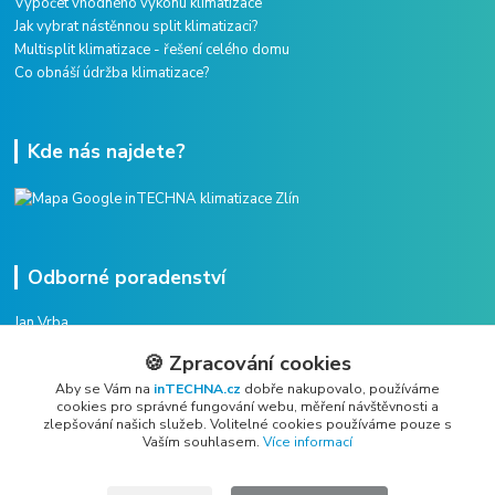
Výpočet vhodného výkonu klimatizace
Jak vybrat nástěnnou split klimatizaci?
Multisplit klimatizace - řešení celého domu
Co obnáší údržba klimatizace?
Kde nás najdete?
Odborné poradenství
Jan Vrba
+420 775 38 38 75
🍪 Zpracování cookies
(Po-Pá, 8-16 hod.)
Aby se Vám na
inTECHNA.cz
dobře nakupovalo, používáme
cookies pro správné fungování webu, měření návštěvnosti a
vrba@intechna.cz
zlepšování našich služeb. Volitelné cookies používáme pouze s
Vaším souhlasem.
Více informací