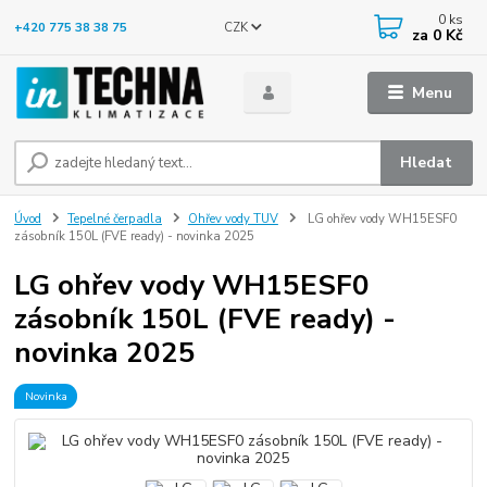
0
ks
CZK
+420 775 38 38 75
za
0 Kč
Menu
Hledat
Úvod
Tepelné čerpadla
Ohřev vody TUV
LG ohřev vody WH15ESF0
zásobník 150L (FVE ready) - novinka 2025
LG ohřev vody WH15ESF0
zásobník 150L (FVE ready) -
novinka 2025
Novinka