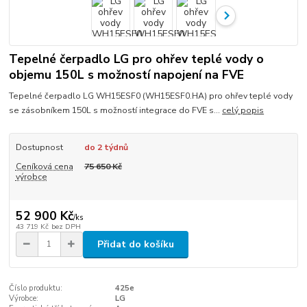
Tepelné čerpadlo LG pro ohřev teplé vody o
objemu 150L s možností napojení na FVE
Tepelné čerpadlo LG WH15ESF0 (WH15ESF0.HA) pro ohřev teplé vody
se zásobníkem 150L s možností integrace do FVE s...
celý popis
Dostupnost
do 2 týdnů
Ceníková cena
75 650 Kč
výrobce
52 900 Kč
/
ks
43 719 Kč
bez DPH
Přidat do košíku
Číslo produktu:
425e
Výrobce:
LG