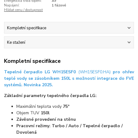
Energetická třída topení:
A+
Napájení:
1 fázové
Hlídat cenu / dostupnost
Kompletní specifikace
Ke stažení
Kompletní specifikace
Tepelné čerpadlo LG WH15ESF0
(WH15ESF0.HA)
pro ohřev
teplé vody se zásobníkem 150L s možností integrace do FVE
systémů. Novinka 2025.
Základní parametry tepelného čerpadla LG:
Maximální teplota vody
75°
Objem TUV
150l
Závěsné provedení na stěnu
Pracovní režimy: Turbo / Auto / Tepelné čerpadlo /
Dovolená