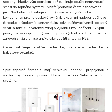
spojeny chladivovým potrubím, což eliminuje použití nemrznoucí
směsi do topného systému. Vnitřní jednotka často označována
jako "hydrobox" obsahuje vhodně umístěné hydraulické
komponenty, jako je deskový výměník, expanzní nádobu, oběhové
čerpadlo, průtokoměr, senzor tlaku, odvzdušňovací ventil, pojistný
ventil a také el. bivalentní zdroj o výkonu 6kW. Zařízení LG Split
poskytuje vynikající topný výkon i při nízkých okolních teplotách a
zároveň snižuje emise uhlíku díky použití chladiva R32.
Cena zahrnuje vnitřní jednotku, venkovní jednotku a
kabelový ovladač.
Split tepelné čerpadla mají venkovní jednotku propojenou s
vnitřním hydroboxem pomocí chladícího okruhu. Nehrozí zamrznutí
systému.