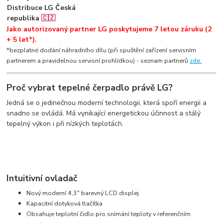
Distribuce LG Česká
republika
🇨🇿
Jako autorizovaný partner LG poskytujeme 7 letou záruku (2
+ 5 let*).
*bezplatné dodání náhradního dílu (při spuštění zařízení servisním
partnerem a pravidelnou servisní prohlídkou) - seznam partnerů
zde.
Proč vybrat tepelné čerpadlo právě LG?
Jedná se o jedinečnou moderní technologii, která spoří energii a
snadno se ovládá. Má vynikající energetickou účinnost a stálý
tepelný výkon i při nízkých teplotách.
Intuitivní ovladač
Nový moderní 4,3" barevný LCD displej
Kapacitní dotyková tlačítka
Obsahuje teplotní čidlo pro snímání teploty v referenčním