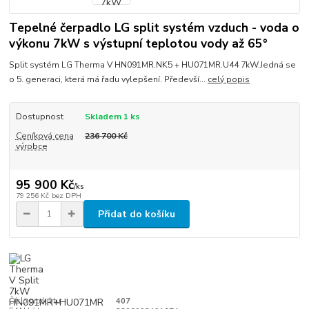
Tepelné čerpadlo LG split systém vzduch - voda o
výkonu 7kW s výstupní teplotou vody až 65°
Split systém LG Therma V HN091MR.NK5 + HU071MR.U44 7kW.Jedná se
o 5. generaci, která má řadu vylepšení. Předevší...
celý popis
Dostupnost
Skladem 1 ks
Ceníková cena
236 700 Kč
výrobce
95 900 Kč
/
ks
79 256 Kč
bez DPH
Přidat do košíku
Číslo produktu:
407