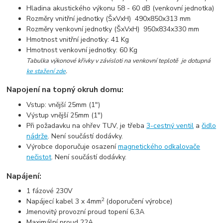
Hladina akustického výkonu 58 - 60 dB (venkovní jednotka)
Rozměry vnitřní jednotky (ŠxVxH) 490x850x313 mm
Rozměry venkovní jednotky (ŠxVxH) 950x834x330 mm
Hmotnost vnitřní jednotky: 41 Kg
Hmotnost venkovní jednotky: 60 Kg
Tabulka výkonové křivky v závisloti n
a venkovní teplotě je dotupná
ke stažení zde
.
Napojení na topný okruh domu:
Vstup: vnější 25mm (1")
Výstup vnější 25mm (1")
Při požadavku na ohřev TUV, je třeba
3-cestný ventil
a
čidlo
nádrže
. Není součástí dodávky.
Výrobce doporučuje osazení
magnetického odkalovače
nečistot
. Není součástí dodávky.
Napájení:
1 fázové 230V
2
Napájecí kabel 3 x 4mm
(doporučení výrobce)
Jmenovitý provozní proud topení 6,3A
Maximální proud 22A