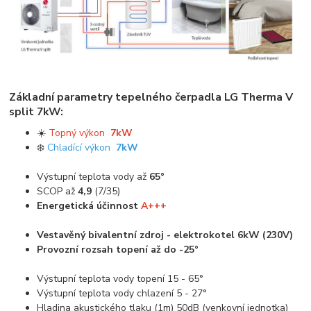
Základní parametry tepelného čerpadla LG Therma V
split 7kW:
☀️
Topný výkon
7kW
❄️
Chladící výkon
7kW
Výstupní teplota vody až
65°
SCOP až
4,9
(7/35)
Energetická účinnost
A+++
Vestavěný bivalentní zdroj - elektrokotel 6kW (230V)
Provozní rozsah topení až do -25°
Výstupní teplota vody topení 15 - 65°
Výstupní teplota vody chlazení 5 - 27°
Hladina akustického tlaku (1m) 50dB (venkovní jednotka)