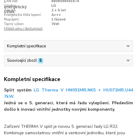
EAN kód:
8806098491674
Výrobce:
LG
Záruka:
2 + 5 let
Energetická třída topení:
A+++
Napájení:
1 fázové
Topný výkon:
7kW
Hlídat cenu / dostupnost
Kompletní specifikace
Související zboží
5
Kompletní specifikace
Split systém
LG Therma V HN091MR.NK5 + HU071MR.U44
7kW.
Jedná se o 5. generaci, která má řadu vylepšení. Především
došlo k inovaci vnitřní jednotky novými komponenty.
Zařízení THERMA V split je novou 5. generací řady LG R32.
Kombinuje samostatnou vnitřní a venkovní jednotku, které jsou