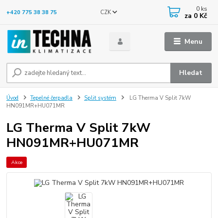
0
ks
CZK
+420 775 38 38 75
za
0 Kč
Menu
Hledat
Úvod
Tepelné čerpadla
Split systém
LG Therma V Split 7kW
HN091MR+HU071MR
LG Therma V Split 7kW
HN091MR+HU071MR
Akce