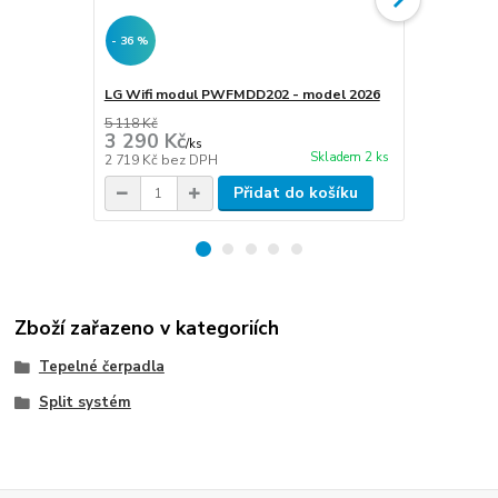
- 36 %
LG Wifi modul PWFMDD202 - model 2026
ESBE MBA 13
DN25 s adap
5 118 Kč
3 290 Kč
4 990 Kč
/
ks
Skladem 2 ks
2 719 Kč
bez DPH
4 124 Kč
bez
Přidat do košíku
Zboží zařazeno v kategoriích
Tepelné čerpadla
Split systém