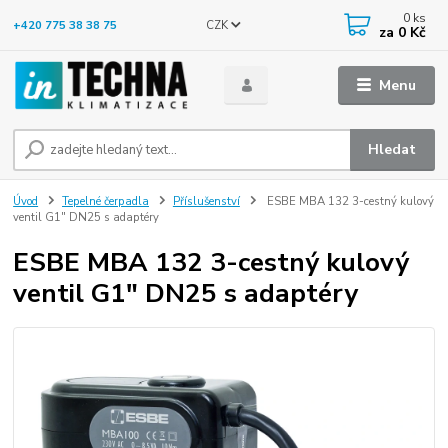
0
ks
CZK
+420 775 38 38 75
za
0 Kč
Menu
Hledat
Úvod
Tepelné čerpadla
Příslušenství
ESBE MBA 132 3-cestný kulový
ventil G1" DN25 s adaptéry
ESBE MBA 132 3-cestný kulový
ventil G1" DN25 s adaptéry