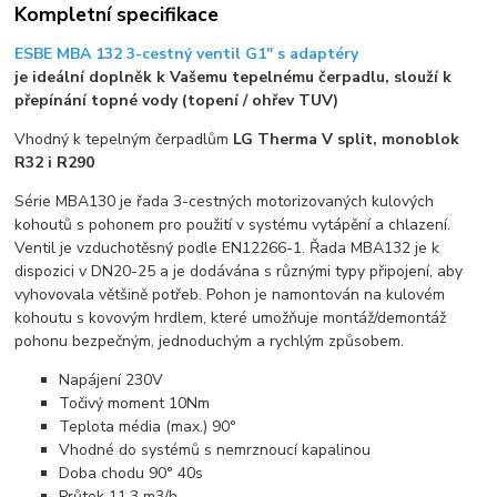
Kompletní specifikace
ESBE MBA 132 3-cestný ventil G1" s adaptéry
je ideální doplněk k Vašemu tepelnému čerpadlu, slouží k
přepínání topné vody (topení / ohřev TUV)
Vhodný k tepelným čerpadlům
LG Therma V split, monoblok
R32 i R290
Série MBA130 je řada 3-cestných motorizovaných kulových
kohoutů s pohonem pro použití v systému vytápění a chlazení.
Ventil je vzduchotěsný podle EN12266-1. Řada MBA132 je k
dispozici v DN20-25 a je dodávána s různými typy připojení, aby
vyhovovala většině potřeb. Pohon je namontován na kulovém
kohoutu s kovovým hrdlem, které umožňuje montáž/demontáž
pohonu bezpečným, jednoduchým a rychlým způsobem.
Napájení 230V
Točivý moment 10Nm
Teplota média (max.) 90°
Vhodné do systémů s nemrznoucí kapalinou
Doba chodu 90° 40s
Průtok 11,3 m3/h