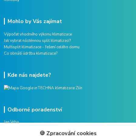
Mohlo by Vás zajímat
Výpočet vhodného výkonu klimatizace
Jak vybrat nástěnnou split klimatizaci?
Multisplit klimatizace - řešení celého domu
Co obnáší údržba klimatizace?
Kde nás najdete?
Odborné poradenství
Jan Vrba
+420 775 38 38 75
🍪 Zpracování cookies
(Po-Pá, 8-16 hod.)