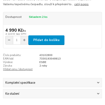
Vašemu tepelnému čerpadlu, slouží k přepínání to...
celý popis
Dostupnost
Skladem 2 ks
4 990 Kč
/
ks
4 124 Kč
bez DPH
Přidat do košíku
Číslo produktu:
43102800
EAN kód:
7330193048613
Výrobce:
ESBE
Záruka:
2 roky
Hlídat cenu / dostupnost
Kompletní specifikace
Ke stažení