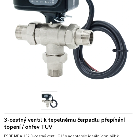
3-cestný ventil k tepelnému čerpadlu přepínání
topení / ohřev TUV
ESBE MBA 132 3-cestný ventil G1" s adaptéryje ideální doplněk k