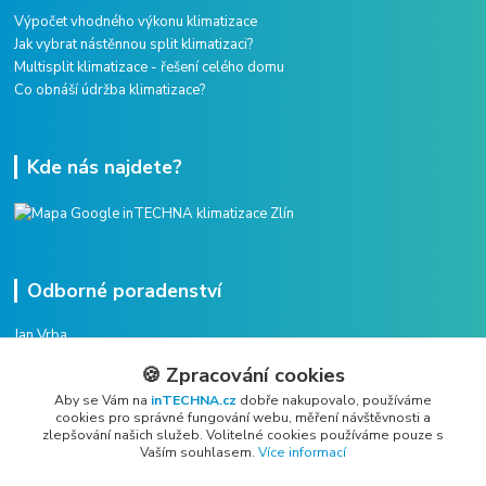
Výpočet vhodného výkonu klimatizace
Jak vybrat nástěnnou split klimatizaci?
Multisplit klimatizace - řešení celého domu
Co obnáší údržba klimatizace?
Kde nás najdete?
Odborné poradenství
Jan Vrba
+420 775 38 38 75
🍪 Zpracování cookies
(Po-Pá, 8-16 hod.)
Aby se Vám na
inTECHNA.cz
dobře nakupovalo, používáme
cookies pro správné fungování webu, měření návštěvnosti a
vrba@intechna.cz
zlepšování našich služeb. Volitelné cookies používáme pouze s
Vaším souhlasem.
Více informací