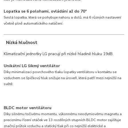
Lopatka se 6 polohami, ovládání až do 70°
Svislá lopatka, která se pohybuje nahoru a dolů, má 6 různých nastavení
včetně plně automatického natáčení.
Nízká hlučnost
Klimatizační jednotky LG pracují při nízké hladině hluku 19dB.
Unikátní LG šikmý ventilátor
Díky minimalizaci povrchového tlaku lopatky ventilátoru v kontaktu se
vzduchem se špičkový hluk snižuje na úroveň, která patří mezi nejnižší na
světě.
BLDC motor ventilátoru
Díky silnému točivému momentu, výkonnému neodymiovému magnetu a
preciznímu řízení otáček ve 13 rozdílných stupních BLDC motor zajišťuje
značný průtok vzduchu a statický tlak při co nejnižší elektrické a