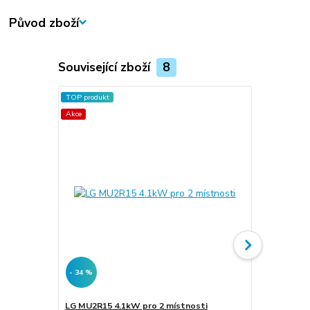
Původ zboží
Související zboží
8
TOP produkt
Akce
- 34 %
- 34 %
LG MU2R15 4.1kW pro 2 místnosti
LG MU2R17 4