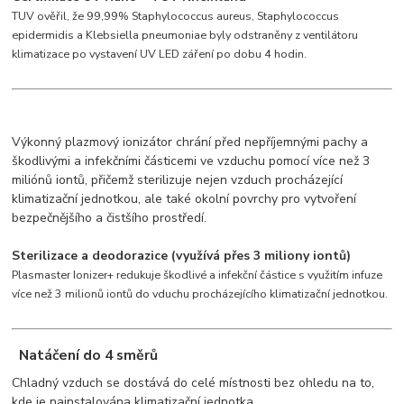
TUV ověřil, že 99,99% Staphylococcus aureus, Staphylococcus
epidermidis a Klebsiella pneumoniae byly odstraněny z ventilátoru
klimatizace po vystavení UV LED záření po dobu 4 hodin.
Výkonný plazmový ionizátor chrání před nepříjemnými pachy a
škodlivými a infekčními částicemi ve vzduchu pomocí více než 3
miliónů iontů, přičemž sterilizuje nejen vzduch procházející
klimatizační jednotkou, ale také okolní povrchy pro vytvoření
bezpečnějšího a čistšího prostředí.
Sterilizace a deodorazice (využívá přes 3 miliony iontů)
Plasmaster Ionizer+ redukuje škodlivé a infekční částice s využitím infuze
více než 3 milionů iontů do vduchu procházejícího klimatizační jednotkou.
Natáčení do 4 směrů
Chladný vzduch se dostává do celé místnosti bez ohledu na to,
kde je nainstalována klimatizační jednotka.