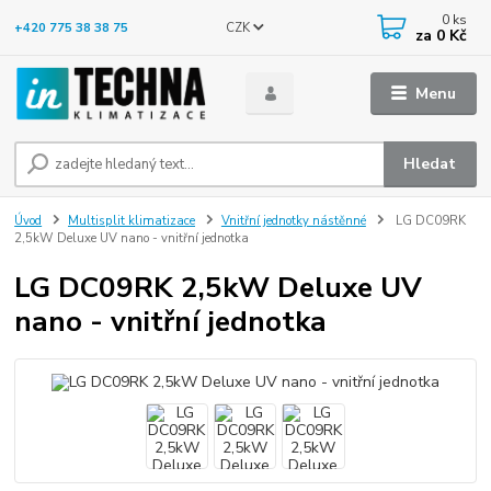
0
ks
CZK
+420 775 38 38 75
za
0 Kč
Menu
Hledat
Úvod
Multisplit klimatizace
Vnitřní jednotky nástěnné
LG DC09RK
2,5kW Deluxe UV nano - vnitřní jednotka
LG DC09RK 2,5kW Deluxe UV
nano - vnitřní jednotka