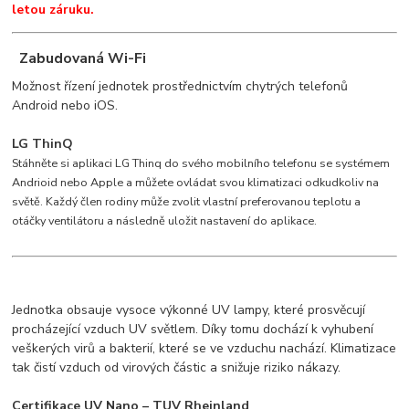
letou záruku.
Zabudovaná Wi-Fi
Možnost řízení jednotek prostřednictvím chytrých telefonů
Android nebo iOS.
LG ThinQ
Stáhněte si aplikaci LG Thinq do svého mobilního telefonu se systémem
Andrioid nebo Apple a můžete ovládat svou klimatizaci odkudkoliv na
světě. Každý člen rodiny může zvolit vlastní preferovanou teplotu a
otáčky ventilátoru a následně uložit nastavení do aplikace.
Jednotka obsauje vysoce výkonné UV lampy, které prosvěcují
procházející vzduch UV světlem. Díky tomu dochází k vyhubení
veškerých virů a bakterií, které se ve vzduchu nachází. Klimatizace
tak čistí vzduch od virových částic a snižuje riziko nákazy.
Certifikace UV Nano – TUV Rheinland