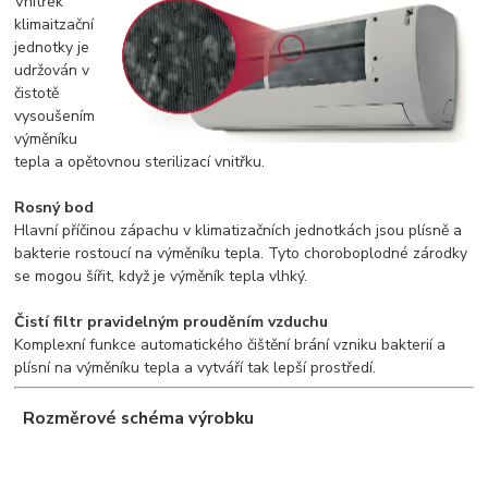
Vnitřek
klimaitzační
jednotky je
udržován v
čistotě
vysoušením
výměníku
tepla a opětovnou sterilizací vnitřku.
Rosný bod
Hlavní příčinou zápachu v klimatizačních jednotkách jsou plísně a
bakterie rostoucí na výměníku tepla. Tyto choroboplodné zárodky
se mogou šířit, když je výměník tepla vlhký.
Čistí filtr pravidelným prouděním vzduchu
Komplexní funkce automatického čištění brání vzniku bakterií a
plísní na výměníku tepla a vytváří tak lepší prostředí.
Rozměrové schéma výrobku