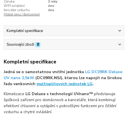
Záruka:
3 roky
WIFI ovládání:
Ano
Ionizátor vzduchu:
Ano
Hlídat cenu / dostupnost
Kompletní specifikace
Související zboží
8
Kompletní specifikace
Jedná se o samostatnou vnitřní jednotku
LG DC09RK Deluxe
UV nano 2,5kW
(DC09RK.NSJ), kterou lze napojit na širokou
řadu venkovních
multisplitových jednotek LG
.
Klimatizace
LG Deluxe s technologií UVnano™
představuje
špičková zařízení pro domácnosti a kanceláře, která kombinují
efektivní chlazení a vytápění s pokročilými funkcemi pro čištění
vzduchu a chytré ovládání.