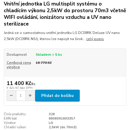
Vnitřní jednotka LG multisplit systému o
chladícím výkonu 2,5kW do prostoru 70m3 včetně
WIFI ovládání, ionizátoru vzduchu a UV nano
sterilizace
Jedná se o samostatnou vnitřní jednotku LG DC09RK Deluxe UV nano
2,5kW (DC09RK.NSJ), kterou lze napojit na širok...
celý popis
Dostupnost
Skladem > 5 ks
Ceníková cena
16 770 Kč
výrobce
11 400 Kč
/
ks
9 421 Kč
bez DPH
Přidat do košíku
Číslo produktu:
326
EAN kód:
8806091603357
Výrobce:
LG
Chladící výkon:
2,5kW (do 70m3)