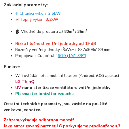
Základní parametry:
❄️ Chladící výkon
2,5kW
☀️ Topný výkon
3,2kW
3
2
🏠 Vhodné do prostoru až
80m
/ 35m
Nízká hlučnost vnitřní jednotky od 19 dB
Rozměry vnitřní jednotky (ŠxVxH) 837x308x189 mm
Propojovací Cu potrubí
6/10 (1/4"-3/8")
Funkce:
Wifi ovládání přes mobilní telefon (Android, iOS) aplikací
LG ThinQ
UV
nano sterilizace ventilátoru vnitřní jednotky
Plasmaster ionizátor vzduchu
Ostatní technické parametry jsou závislé na použité
venkovní jednotce.
Zařízení vyžaduje odbornou montáž.
Jako autorizovaný partner LG poskytujeme prodlouženou 3