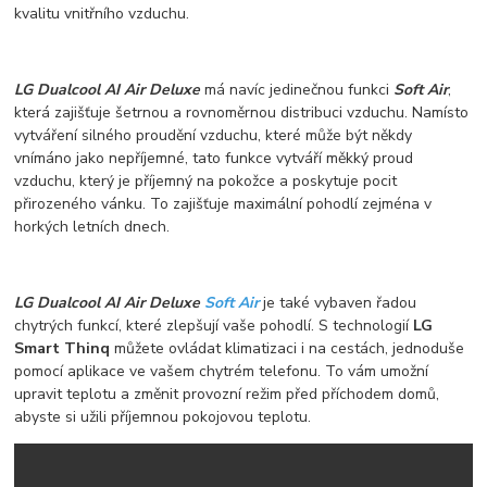
kvalitu vnitřního vzduchu.
LG Dualcool AI Air Deluxe
má navíc jedinečnou funkci
Soft Air
,
která zajišťuje šetrnou a rovnoměrnou distribuci vzduchu. Namísto
vytváření silného proudění vzduchu, které může být někdy
vnímáno jako nepříjemné, tato funkce vytváří měkký proud
vzduchu, který je příjemný na pokožce a poskytuje pocit
přirozeného vánku. To zajišťuje maximální pohodlí zejména v
horkých letních dnech.
LG Dualcool AI Air Deluxe
Soft Air
je také vybaven řadou
chytrých funkcí, které zlepšují vaše pohodlí. S technologií
LG
Smart Thinq
můžete ovládat klimatizaci i na cestách, jednoduše
pomocí aplikace ve vašem chytrém telefonu. To vám umožní
upravit teplotu a změnit provozní režim před příchodem domů,
abyste si užili příjemnou pokojovou teplotu.