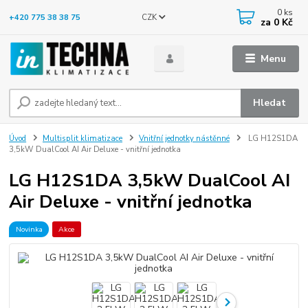
0
ks
CZK
+420 775 38 38 75
za
0 Kč
Menu
Hledat
Úvod
Multisplit klimatizace
Vnitřní jednotky nástěnné
LG H12S1DA
3,5kW DualCool AI Air Deluxe - vnitřní jednotka
LG H12S1DA 3,5kW DualCool AI
Air Deluxe - vnitřní jednotka
Novinka
Akce