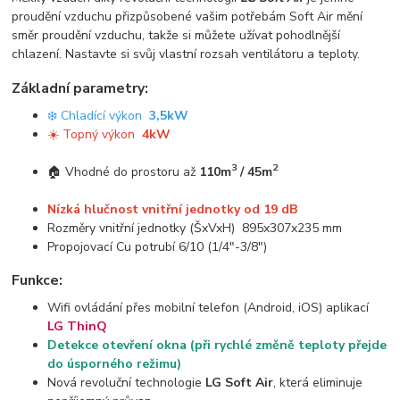
proudění vzduchu přizpůsobené vašim potřebám Soft Air mění
směr proudění vzduchu, takže si můžete užívat pohodlnější
chlazení. Nastavte si svůj vlastní rozsah ventilátoru a teploty.
Základní parametry:
❄️ Chladící výkon
3,5kW
☀️ Topný výkon
4kW
3
2
🏠 Vhodné do prostoru až
110m
/ 45m
Nízká hlučnost vnitřní jednotky od 19 dB
Rozměry vnitřní jednotky (ŠxVxH) 895x307x235 mm
Propojovací Cu potrubí 6/10 (1/4"-3/8")
Funkce:
Wifi ovládání přes mobilní telefon (Android, iOS) aplikací
LG ThinQ
Detekce otevření okna (při rychlé změně teploty přejde
do úsporného režimu)
Nová revoluční technologie
LG Soft Air
, která eliminuje