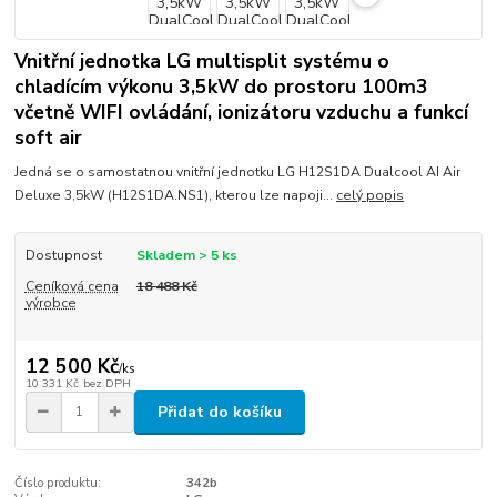
Vnitřní jednotka LG multisplit systému o
chladícím výkonu 3,5kW do prostoru 100m3
včetně WIFI ovládání, ionizátoru vzduchu a funkcí
soft air
Jedná se o samostatnou vnitřní jednotku LG H12S1DA Dualcool AI Air
Deluxe 3,5kW (H12S1DA.NS1), kterou lze napoji...
celý popis
Dostupnost
Skladem > 5 ks
Ceníková cena
18 488 Kč
výrobce
12 500 Kč
/
ks
10 331 Kč
bez DPH
Přidat do košíku
Číslo produktu:
342b