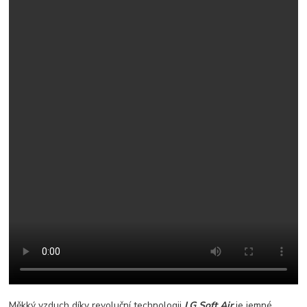
Měkký vzduch díky revoluční technologii
LG Soft Air
je jemné