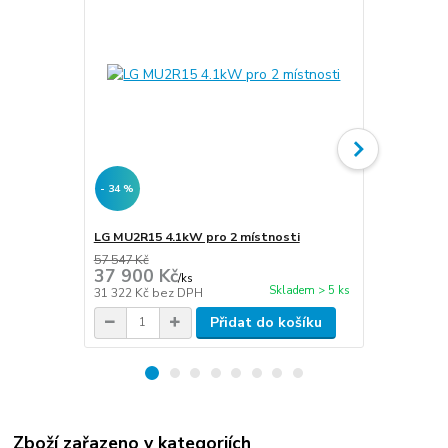
- 34 %
- 34 %
LG MU2R15 4.1kW pro 2 místnosti
LG MU2R17 4
57 547 Kč
61 855 Kč
37 900 Kč
40 800 
/
ks
Skladem > 5 ks
31 322 Kč
bez DPH
33 719 Kč
be
Přidat do košíku
Zboží zařazeno v kategoriích