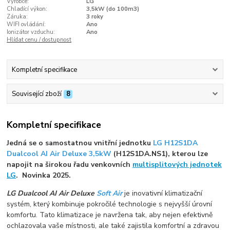
Výrobce:
LG
Chladící výkon:
3,5kW (do 100m3)
Záruka:
3 roky
WIFI ovládání:
Ano
Ionizátor vzduchu:
Ano
Hlídat cenu / dostupnost
Kompletní specifikace
Související zboží
8
Kompletní specifikace
Jedná se o samostatnou vnitřní jednotku
LG H12S1DA
Dualcool AI Air Deluxe 3,5kW
(H12S1DA.NS1), kterou lze
napojit na širokou řadu venkovních
multisplitových jednotek
LG
. Novinka 2025.
LG Dualcool AI Air Deluxe
Soft Air
je inovativní klimatizační
systém, který kombinuje pokročilé technologie s nejvyšší úrovní
komfortu. Tato klimatizace je navržena tak, aby nejen efektivně
ochlazovala vaše místnosti, ale také zajistila komfortní a zdravou