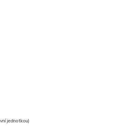
í
ovní jednotkou)