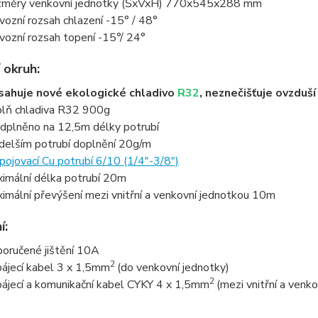
měry venkovní jednotky (ŠxVxH) 770x545x288 mm
vozní rozsah chlazení -15° / 48°
vozní rozsah topení -15°/ 24°
 okruh:
ahuje nové ekologické chladivo
R32
, neznečišťuje ovzduš
lň chladiva R32 900g
dplněno na 12,5m délky potrubí
 delším potrubí doplnění 20g/m
pojovací Cu potrubí 6/10 (1/4"-3/8")
imální délka potrubí 20m
imální převýšení mezi vnitřní a venkovní jednotkou 10m
í:
oručené jištění 10A
2
ájecí kabel 3 x 1,5mm
(do venkovní jednotky)
2
ájecí a komunikační kabel CYKY 4 x 1,5mm
(mezi vnitřní a venk