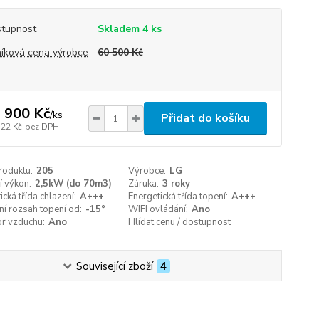
tupnost
Skladem 4 ks
íková cena výrobce
60 500 Kč
 900 Kč
/
ks
Přidat do košíku
322 Kč
bez DPH
roduktu:
205
Výrobce:
LG
í výkon:
2,5kW (do 70m3)
Záruka:
3 roky
ická třída chlazení:
A+++
Energetická třída topení:
A+++
í rozsah topení od:
-15°
WIFI ovládání:
Ano
or vzduchu:
Ano
Hlídat cenu / dostupnost
Související zboží
4