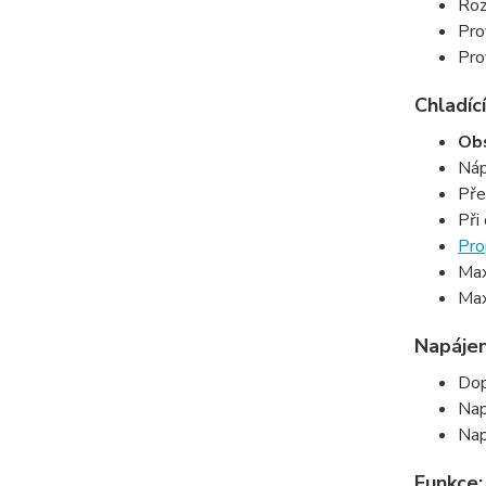
Roz
Pro
Pro
Chladící
Obs
Náp
Pře
Při
Pro
Max
Max
Napájen
Dop
Nap
Nap
Funkce: