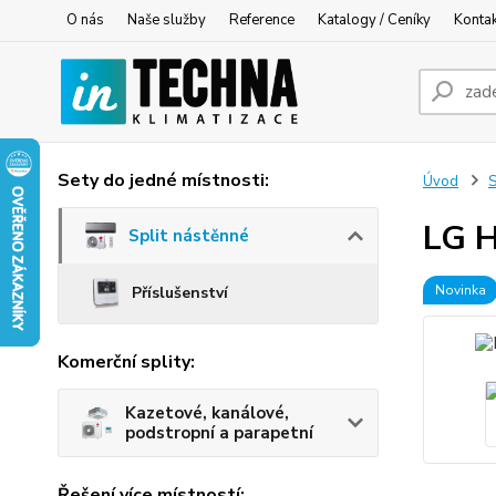
O nás
Naše služby
Reference
Katalogy / Ceníky
Konta
Sety do jedné místnosti:
Úvod
S
LG H
Split nástěnné
Novinka
Příslušenství
Komerční splity:
Kazetové, kanálové,
podstropní a parapetní
Řešení více místností: