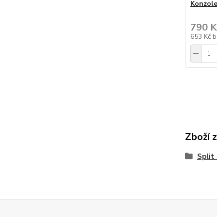
Konzole
790 K
653 Kč
b
Zboží 
Split