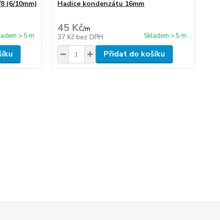
/8 (6/10mm)
Hadice kondenzátu 16mm
As
45 Kč
2 
/
m
ladem > 5 m
Skladem > 5 m
37 Kč
bez DPH
2 
šíku
Přidat do košíku