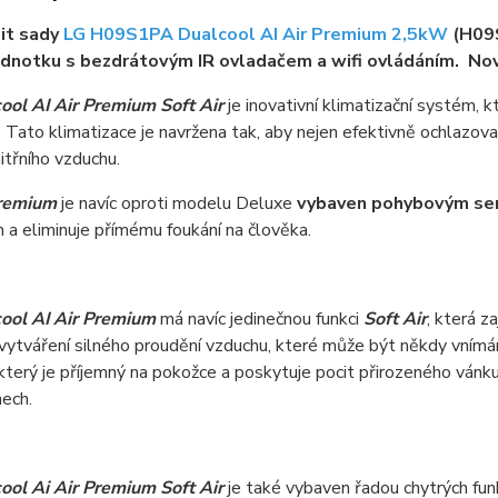
it sady
LG H09S1PA Dualcool AI Air Premium 2,5kW
(H09S
jednotku s bezdrátovým IR ovladačem a wifi ovládáním. No
ool AI Air Premium Soft Air
je inovativní klimatizační systém, k
 Tato klimatizace je navržena tak, aby nejen efektivně ochlazoval
nitřního vzduchu.
remium
je navíc oproti modelu Deluxe
vybaven pohybovým sen
a eliminuje přímému foukání na člověka.
ool AI Air Premium
má navíc jedinečnou funkci
Soft Air
, která z
ytváření silného proudění vzduchu, které může být někdy vnímán
který je příjemný na pokožce a poskytuje pocit přirozeného vánku
nech.
ool Ai Air Premium Soft Air
je také vybaven řadou chytrých funk