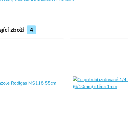
jící zboží
4