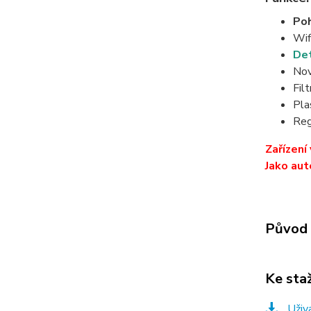
Poh
Wif
Det
Nov
Fil
Pla
Reg
Zařízení
Jako aut
Původ 
Ke sta
Uživ