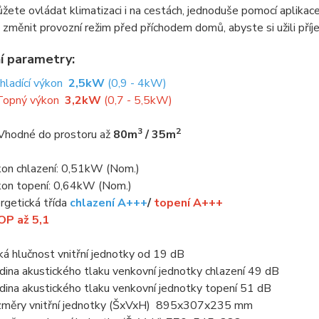
ete ovládat klimatizaci i na cestách, jednoduše pomocí aplika
 změnit provozní režim před příchodem domů, abyste si užili pří
í parametry:
Chladící výkon
2,5kW
(0,9 - 4kW)
Topný výkon
3,2kW
(0,7 - 5,5kW)
3
2
Vhodné do prostoru až
80m
/ 35m
kon chlazení: 0,51kW (Nom.)
kon topení: 0,64kW (Nom.)
rgetická třída
chlazení A+++
/
topení A+++
P až 5,1
ká hlučnost vnitřní jednotky od 19 dB
dina akustického tlaku venkovní jednotky chlazení 49 dB
dina akustického tlaku venkovní jednotky topení 51 dB
měry vnitřní jednotky (ŠxVxH) 895x307x235 mm