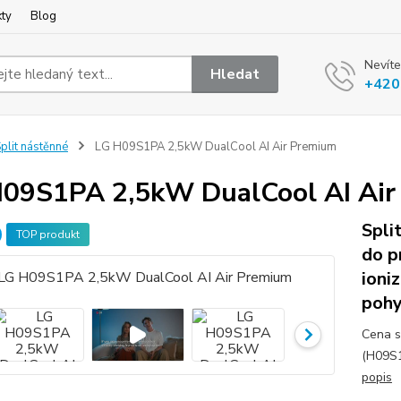
kty
Blog
Nevíte
Hledat
+420
plit nástěnné
LG H09S1PA 2,5kW DualCool AI Air Premium
09S1PA 2,5kW DualCool AI Air
Spli
TOP produkt
do p
ioni
pohy
Cena s
(H09S1
popis