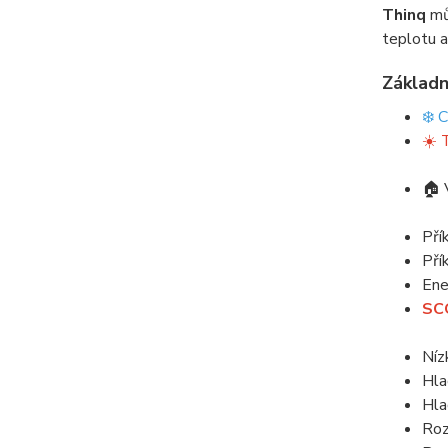
Thinq
můž
teplotu a
Základn
❄️ 
☀️ 
🏠 
Pří
Pří
Ene
SCO
Níz
Hla
Hla
Roz