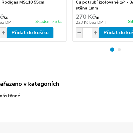
 Rodigas MS118 55cm
Cu potrubí izolované 1/4 - 3
stěna 1mm
č
270 Kč
/
ks
/
m
Skladem > 5 ks
Sk
ez DPH
223 Kč
bez DPH
Přidat do košíku
Přidat do ko
zařazeno v kategoriích
 nástěnné