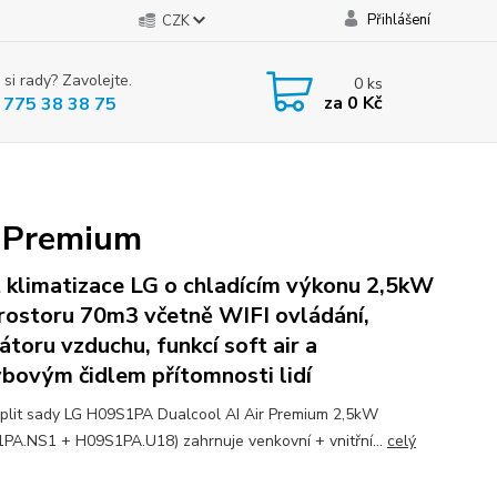
Přihlášení
CZK
 si rady? Zavolejte.
0
ks
za
0 Kč
 775 38 38 75
 Premium
t klimatizace LG o chladícím výkonu 2,5kW
rostoru 70m3 včetně WIFI ovládání,
zátoru vzduchu, funkcí soft air a
bovým čidlem přítomnosti lidí
plit sady LG H09S1PA Dualcool AI Air Premium 2,5kW
PA.NS1 + H09S1PA.U18) zahrnuje venkovní + vnitřní...
celý