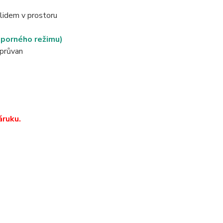
lidem v prostoru
sporného režimu)
 průvan
áruku.