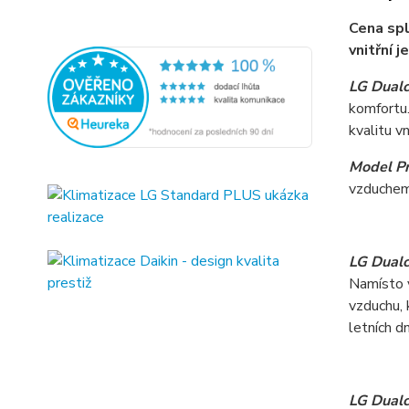
Cena spl
vnitřní 
LG Dualc
komfortu.
kvalitu v
Model P
vzduchem 
LG Dualc
Namísto v
vzduchu, 
letních d
LG Dualc