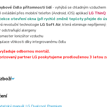
ybové čidlo přítomnosti lidí
- vyhýbá se chladným vzduchem 
i ovládání přes mobilní telefon (Android, iOS) aplikací
LG ThinQ
ekce otevření okna (při rychlé změně teploty přejde do ú
á revoluční technologie
LG Soft Air
, která eliminuje nepříjemný
tr odstraňující alergeny
smaster Ionizátor vzduchu
ulace vlhkosti díky integrovanému čidlu
 vyžaduje odbornou montáž.
orizovaný partner LG poskytujeme prodlouženou 3 letou z
zboží
žení
atelský manuál LG Dualcool Premium