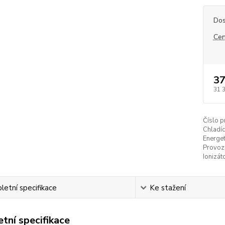
Dos
Cen
37
31 
Číslo p
Chladíc
Energet
Provozn
Ionizát
etní specifikace
Ke stažení
tní specifikace