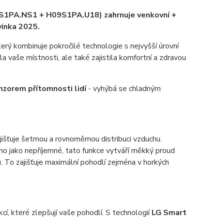
1PA.NS1 + H09S1PA.U18) zahrnuje venkovní +
vinka 2025.
terý kombinuje pokročilé technologie s nejvyšší úrovní
a vaše místnosti, ale také zajistila komfortní a zdravou
zorem přítomnosti lidí
- vyhýbá se chladným
ajišťuje šetrnou a rovnoměrnou distribuci vzduchu.
o jako nepříjemné, tato funkce vytváří měkký proud
. To zajišťuje maximální pohodlí zejména v horkých
cí, které zlepšují vaše pohodlí. S technologií
LG Smart