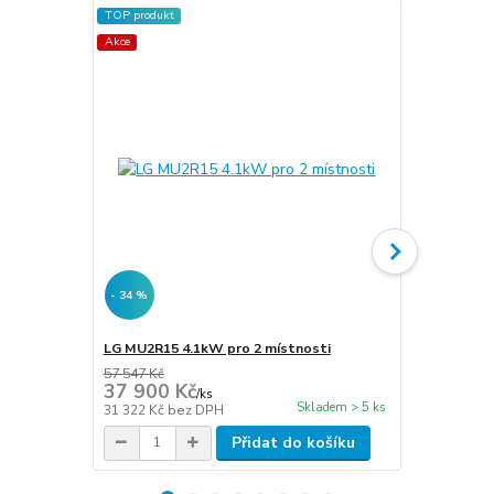
TOP produkt
Akce
- 34 %
- 34 %
LG MU2R15 4.1kW pro 2 místnosti
LG MU2R17 4
57 547 Kč
61 855 Kč
37 900 Kč
40 800 
/
ks
Skladem > 5 ks
31 322 Kč
bez DPH
33 719 Kč
be
Přidat do košíku