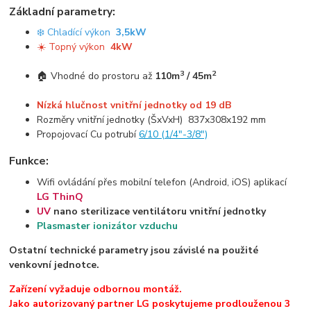
Základní parametry:
❄️ Chladící výkon
3,5kW
☀️ Topný výkon
4kW
3
2
🏠 Vhodné do prostoru až
110m
/ 45m
Nízká hlučnost vnitřní jednotky od 19 dB
Rozměry vnitřní jednotky (ŠxVxH) 837x308x192 mm
Propojovací Cu potrubí
6/10 (1/4"-3/8")
Funkce:
Wifi ovládání přes mobilní telefon (Android, iOS) aplikací
LG ThinQ
UV
nano sterilizace ventilátoru vnitřní jednotky
Plasmaster ionizátor vzduchu
Ostatní technické parametry jsou závislé na použité
venkovní jednotce.
Zařízení vyžaduje odbornou montáž.
Jako autorizovaný partner LG poskytujeme prodlouženou 3