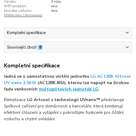
Záruka:
3 roky
WIFI ovládání:
Ano
Ionizátor vzduchu:
Ano
Hlídat cenu / dostupnost
Kompletní specifikace
Související zboží
8
Kompletní specifikace
Jedná se o samostatnou vnitřní jednotku
LG AC12BK Artcool
UV nano 3,5kW
(AC12BK.NSJ), kterou lze napojit na širokou
řadu venkovních
multisplitových jednotek LG
.
Klimatizace
LG Artcool s technologií UVnano™
představuje
špičková zařízení pro domácnosti a kanceláře, která kombinují
efektivní chlazení a vytápění s pokročilými funkcemi pro čištění
vzduchu a chytré ovládání.