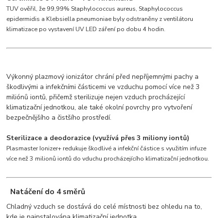
TUV ověřil, že 99,99% Staphylococcus aureus, Staphylococcus
epidermidis a Klebsiella pneumoniae byly odstraněny z ventilátoru
klimatizace po vystavení UV LED záření po dobu 4 hodin.
Výkonný plazmový ionizátor chrání před nepříjemnými pachy a
škodlivými a infekčními částicemi ve vzduchu pomocí více než 3
miliónů iontů, přičemž sterilizuje nejen vzduch procházející
klimatizační jednotkou, ale také okolní povrchy pro vytvoření
bezpečnějšího a čistšího prostředí.
Sterilizace a deodorazice (využívá přes 3 miliony iontů)
Plasmaster Ionizer+ redukuje škodlivé a infekční částice s využitím infuze
více než 3 milionů iontů do vduchu procházejícího klimatizační jednotkou.
Natáčení do 4 směrů
Chladný vzduch se dostává do celé místnosti bez ohledu na to,
kde je nainstalována klimatizační jednotka.