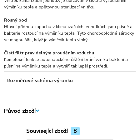
Vnitřek klimaitzační jednotky je udržován v čistotě vysoušením
výměníku tepla a opětovnou sterilizací vnitřku.
Rosný bod
Hlavní příčinou zápachu v klimatizačních jednotkách jsou plísně a
bakterie rostoucí na výměníku tepla. Tyto choroboplodné zárodky
se mogou šířit, když je výměník tepla vlhký.
Čistí filtr pravidelným prouděním vzduchu
Komplexní funkce automatického čištění brání vzniku bakterií a
plísní na výměníku tepla a vytváří tak lepší prostředí.
Rozměrové schéma výrobku
Původ zboží
Související zboží
8