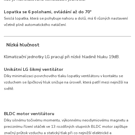
Lopatka se 6 polohami, ovládání až do 70°
Svislá lopatka, která se pohybuje nahoru a dolů, má 6 různých nastavení
včetně plně automatického natáčení.
Nízká hlučnost
Klimatizační jednotky LG pracují při nízké hladině hluku 19dB.
Unikátní LG šikmý ventilátor
Díky minimalizaci povrchového tlaku lopatky ventilátoru v kontaktu se
vzduchem se špičkový hluk snižuje na úroveň, která patří mezi nejnižší na
světě.
BLDC motor ventilátoru
Díky silnému točivému momentu, výkonnému neodymiovému magnetu a
preciznímu řízení otáček ve 13 rozdílných stupních BLDC motor zajišťuje
značný průtok vzduchu a statický tlak při co nejnižší elektrické a