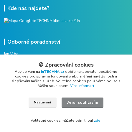
Kde nás najdete?
Odborné poradenství
Jan Vrba
+420 775 38 38 75
🍪 Zpracování cookies
(Po-Pá, 8-16 hod.)
Aby se Vám na
inTECHNA.cz
dobře nakupovalo, používáme
cookies pro správné fungování webu, měření návštěvnosti a
vrba@intechna.cz
zlepšování našich služeb. Volitelné cookies používáme pouze s
Vaším souhlasem.
Více informací
Ano, souhlasím
Nastavení
All rights reserved Copyright © 2019 - 2026 inTECHNA s.r.o.
Volitelné cookies můžete odmítnout
zde
.