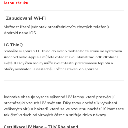
letou záruku.
Zabudovaná Wi-Fi
Možnost řízení jednotek prostřednictvím chytrých telefonů
Android nebo iOS.
LG ThinQ
Stáhněte si aplikaci LG Thinq do svého mobilního telefonu se systémem
Andrioid nebo Apple a můžete ovládat svou klimatizaci odkudkoliv na
světě. Každý člen rodiny může zvolit vlastní preferovanou teplotu a
otáčky ventilátoru a následně uložit nastavení do aplikace.
Jednotka obsauje vysoce výkonné UV lampy, které prosvěcují
procházející vzduch UV světlem. Díky tomu dochází k vyhubení
veškerých virů a bakterií, které se ve vzduchu nachází. Klimatizace
tak čistí vzduch od virových částic a snižuje riziko nákazy.
Certifikace UV Nano – TUV Rheinland