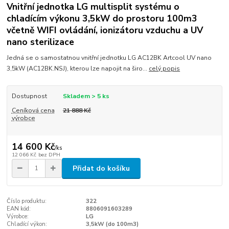
Vnitřní jednotka LG multisplit systému o
chladícím výkonu 3,5kW do prostoru 100m3
včetně WIFI ovládání, ionizátoru vzduchu a UV
nano sterilizace
Jedná se o samostatnou vnitřní jednotku LG AC12BK Artcool UV nano
3,5kW (AC12BK.NSJ), kterou lze napojit na širo...
celý popis
Dostupnost
Skladem > 5 ks
Ceníková cena
21 888 Kč
výrobce
14 600 Kč
/
ks
12 066 Kč
bez DPH
Přidat do košíku
Číslo produktu:
322
EAN kód:
8806091603289
Výrobce:
LG
Chladící výkon:
3,5kW (do 100m3)