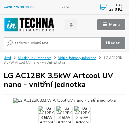
0
ks
CZK
+420 775 38 38 75
za
0 Kč
Menu
Hledat
Úvod
Multisplit klimatizace
Vnitřní jednotky nástěnné
LG AC12BK
3,5kW Artcool UV nano - vnitřní jednotka
LG AC12BK 3,5kW Artcool UV
nano - vnitřní jednotka