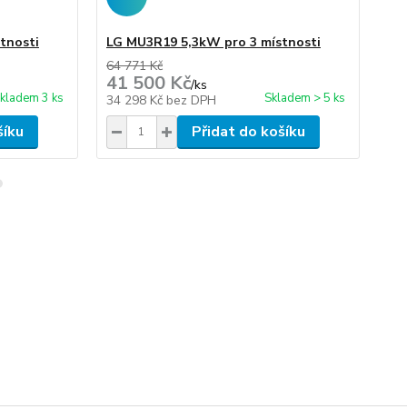
tnosti
LG MU3R19 5,3kW pro 3 místnosti
LG
64 771 Kč
72 
41 500 Kč
47
/
ks
kladem 3 ks
Skladem > 5 ks
34 298 Kč
bez DPH
39
šíku
Přidat do košíku