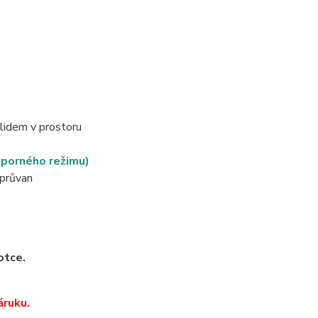
lidem v prostoru
sporného režimu)
 průvan
otce.
áruku.