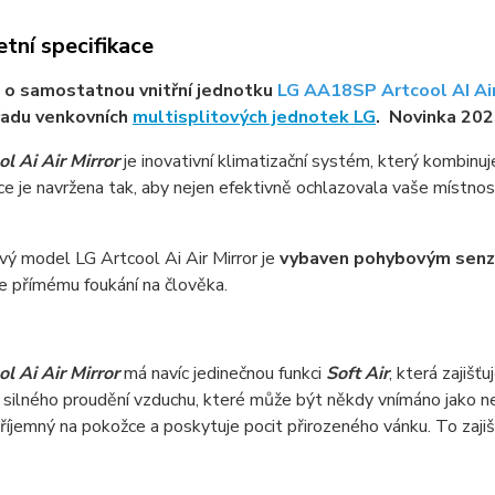
tní specifikace
 o samostatnou vnitřní jednotku
LG AA18SP Artcool AI Ai
řadu venkovních
multisplitových jednotek LG
. Novinka 202
l Ai Air Mirror
je inovativní klimatizační systém, který kombinuj
ce je navržena tak, aby nejen efektivně ochlazovala vaše místnosti
ý model LG Artcool Ai Air Mirror je
vybaven pohybovým senzo
je přímému foukání na člověka.
ol Ai Air Mirror
má navíc jedinečnou funkci
Soft Air
, která zajiš
 silného proudění vzduchu, které může být někdy vnímáno jako n
příjemný na pokožce a poskytuje pocit přirozeného vánku. To zaji