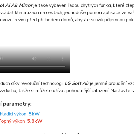
l Ai Air Mirror
je také vybaven řadou chytrých funkcí, které zlep
ládat klimatizaci i na cestách, jednoduše pomocí aplikace ve v
ovozní režim před příchodem domů, abyste si užili příjemnou pok
uch díky revoluční technologii
LG Soft Air
je jemné proudění vz
vzduchu, takže si můžete užívat pohodlnější chlazení. Nastavte si
í parametry:
Chladící výkon
5kW
Topný výkon
5,8kW
3
2