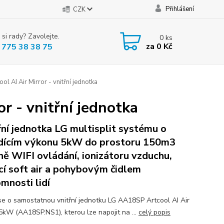
Přihlášení
CZK
 si rady? Zavolejte.
0
ks
za
0 Kč
 775 38 38 75
 AI Air Mirror - vnitřní jednotka
 - vnitřní jednotka
řní jednotka LG multisplit systému o
dícím výkonu 5kW do prostoru 150m3
ně WIFI ovládání, ionizátoru vzduchu,
cí soft air a pohybovým čidlem
omnosti lidí
se o samostatnou vnitřní jednotku LG AA18SP Artcool AI Air
 5kW (AA18SP.NS1), kterou lze napojit na ...
celý popis