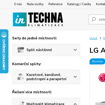
O nás
Naše služby
Reference
Katalogy / Ceníky
Konta
Sety do jedné místnosti:
Úvod
M
LG A
Split nástěnné
Novinka
Komerční splity:
Kazetové, kanálové,
podstropní a parapetní
Řešení více místností:
Multisplit klimatizace