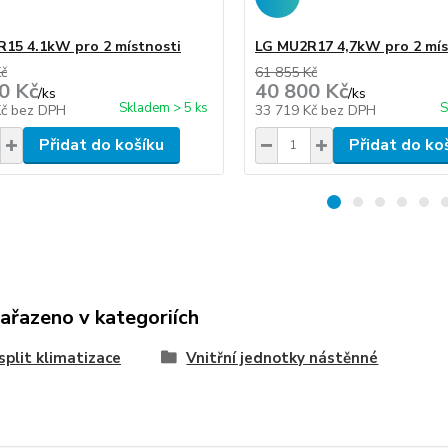
15 4.1kW pro 2 místnosti
LG MU2R17 4,7kW pro 2 mís
Kč
61 855 Kč
0 Kč
40 800 Kč
/
ks
/
ks
Skladem > 5 ks
S
Kč
bez DPH
33 719 Kč
bez DPH
Přidat do košíku
Přidat do ko
zařazeno v kategoriích
split klimatizace
Vnitřní jednotky nástěnné