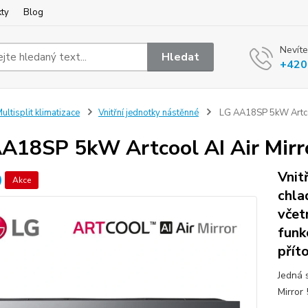
kty
Blog
Nevíte
Hledat
+420
ultisplit klimatizace
Vnitřní jednotky nástěnné
LG AA18SP 5kW Artcool
A18SP 5kW Artcool AI Air Mirror
Vnit
Akce
chla
včet
funk
přít
Jedná 
Mirror