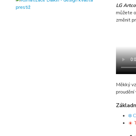
LG Artcoo
můžete ov
změnit pr
Měkký vzd
proudění 
Základn
❄️ 
☀️ 