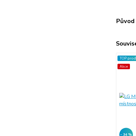
Původ 
Souvise
TOP prod
Akce
- 34 %