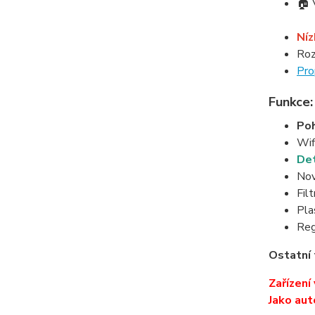
🏠 
Níz
Roz
Pro
Funkce:
Poh
Wif
Det
Nov
Fil
Pla
Reg
Ostatní 
Zařízení
Jako aut