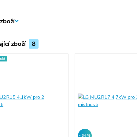
zboží
jící zboží
8
ukt
- 34 %