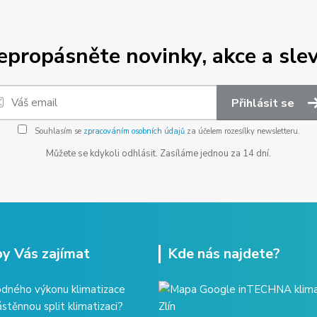
epropásněte novinky, akce a slev
Přihlásit se
Souhlasím se
zpracováním osobních údajů
za účelem rozesílky newsletteru.
Můžete se kdykoli odhlásit. Zasíláme jednou za 14 dní.
y Vás zajímat
Kde nás najdete?
dného výkonu klimatizace
ástěnnou split klimatizaci?