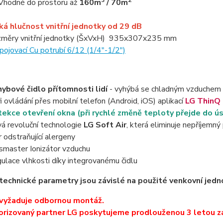
Vhodné do prostoru až
160m
/ 70m
ká hlučnost vnitřní jednotky od 29 dB
měry vnitřní jednotky (ŠxVxH) 935x307x235 mm
pojovací Cu potrubí 6/12 (1/4"-1/2")
ybové čidlo přítomnosti lidí
- vyhýbá se chladným vzduchem 
i ovládání přes mobilní telefon (Android, iOS) aplikací
LG ThinQ
ekce otevření okna (při rychlé změně teploty přejde do ú
á revoluční technologie
LG Soft Air
, která eliminuje nepříjemný
tr odstraňující alergeny
smaster Ionizátor vzduchu
ulace vlhkosti díky integrovanému čidlu
technické parametry jsou závislé na použité venkovní jedn
 vyžaduje odbornou montáž.
orizovaný partner LG poskytujeme prodlouženou 3 letou z