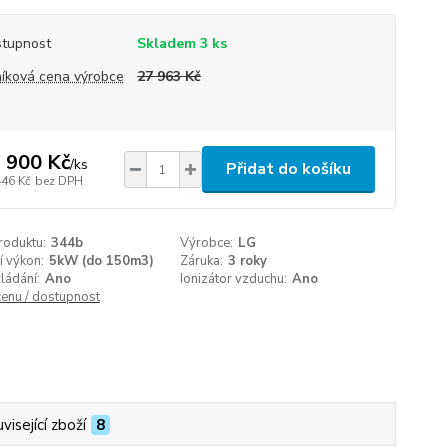
tupnost
Skladem 3 ks
íková cena výrobce
27 963 Kč
 900 Kč
/
ks
Přidat do košíku
446 Kč
bez DPH
roduktu:
344b
Výrobce:
LG
í výkon:
5kW (do 150m3)
Záruka:
3 roky
ládání:
Ano
Ionizátor vzduchu:
Ano
cenu / dostupnost
visející zboží
8