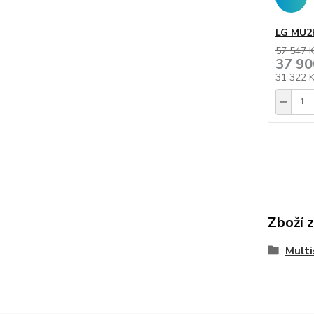
LG MU2R
57 547 
37 90
31 322 
Zboží 
Multi