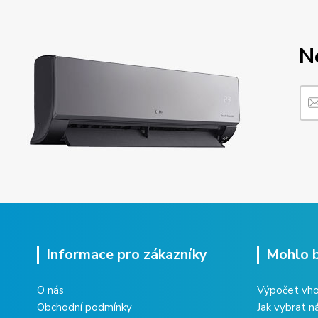
N
Informace pro zákazníky
Mohlo b
O nás
Výpočet vho
Obchodní podmínky
Jak vybrat n