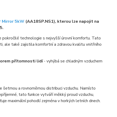
r Mirror 5kW
(AA18SP.NS1), kterou lze napojit na
5.
e pokročilé technologie s nejvyšší úrovní komfortu. Tato
, ale také zajistila komfortní a zdravou kvalitu vnitřního
rem přítomnosti lidí
- vyhýbá se chladným vzduchem
ťuje šetrnou a rovnoměrnou distribuci vzduchu. Namísto
epříjemné, tato funkce vytváří měkký proud vzduchu,
šťuje maximální pohodlí zejména v horkých letních dnech.