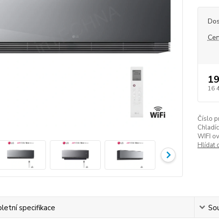
Dos
Cen
19
16 
Číslo p
Chladíc
WIFI ov
Hlídat 
etní specifikace
Sou