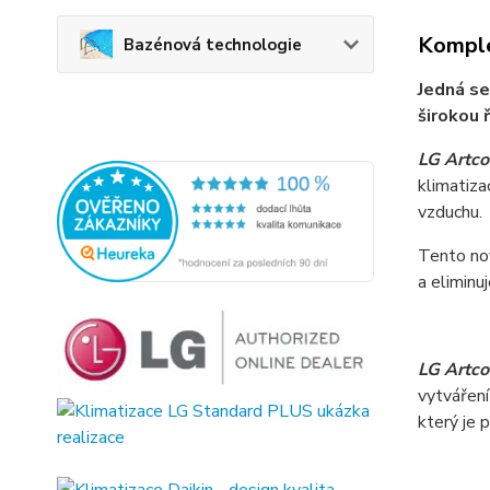
Komple
Bazénová technologie
Jedná se
širokou 
LG Artcoo
klimatiza
vzduchu.
Tento nov
a eliminu
LG Artco
vytváření
který je 