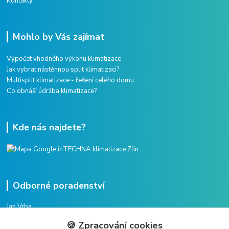
Kontakty
Mohlo by Vás zajímat
Výpočet vhodného výkonu klimatizace
Jak vybrat nástěnnou split klimatizaci?
Multisplit klimatizace - řešení celého domu
Co obnáší údržba klimatizace?
Kde nás najdete?
Odborné poradenství
Jan Vrba
+420 775 38 38 75
🍪 Zpracování cookies
(Po-Pá, 8-16 hod.)