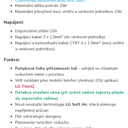
Maximální délka potrubí 20m
Maximální převýšení mezi vnitřní a venkovní jednotkou 10m
Napájení:
Doporučené jištění 10A
2
Napájecí kabel 3 x 1,5mm
(do venkovní jednotky)
2
Napájecí a komunikační kabel CYKY 4 x 1,5mm
(mezi vnitřní
a venkovní jednotkou)
Funkce:
Pohybové čidlo přítomnosti lidí
- vyhýbá se chladným
vzduchem lidem v prostoru
Wifi ovládání přes mobilní telefon (Android, iOS) aplikací
LG ThinQ
Detekce otevření okna (při rychlé změně teploty přejde
do úsporného režimu)
Nová revoluční technologie
LG Soft Air
, která eliminuje
nepříjemný průvan
Filtr odstraňující alergeny
Plasmaster Ionizátor vzduchu