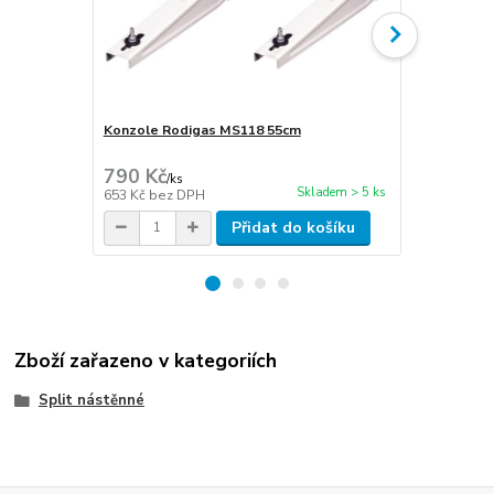
Konzole Rodigas MS118 55cm
Cu potrubí i
stěna 1mm
790 Kč
270 Kč
/
ks
/
m
Skladem > 5 ks
653 Kč
bez DPH
223 Kč
bez 
Přidat do košíku
Zboží zařazeno v kategoriích
Split nástěnné