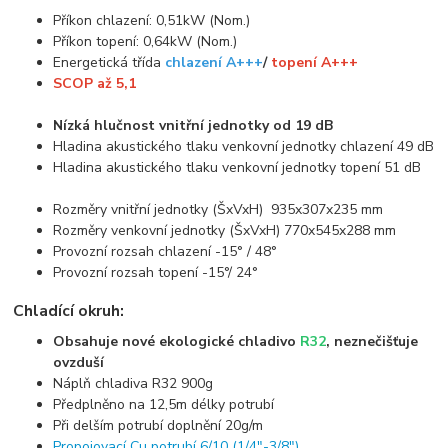
Příkon chlazení: 0,51kW (Nom.)
Příkon topení: 0,64kW (Nom.)
Energetická třída
chlazení A+++
/
topení A+++
SCOP až 5,1
Nízká hlučnost vnitřní jednotky od 19 dB
Hladina akustického tlaku venkovní jednotky chlazení 49 dB
Hladina akustického tlaku venkovní jednotky topení 51 dB
Rozměry vnitřní jednotky (ŠxVxH) 935x307x235 mm
Rozměry venkovní jednotky (ŠxVxH) 770x545x288 mm
Provozní rozsah chlazení -15° / 48°
Provozní rozsah topení -15°/ 24°
Chladící okruh:
Obsahuje nové ekologické chladivo
R32
, neznečišťuje
ovzduší
Náplň chladiva R32 900g
Předplněno na 12,5m délky potrubí
Při delším potrubí doplnění 20g/m
Propojovací Cu potrubí 6/10 (1/4"-3/8")