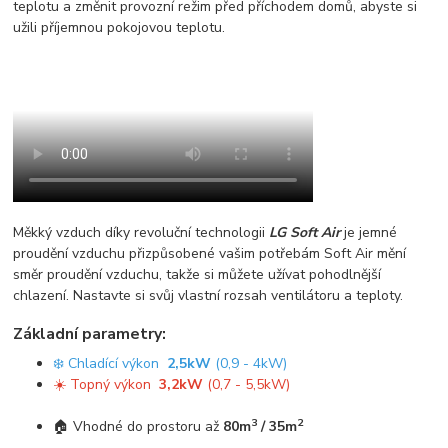
teplotu a změnit provozní režim před příchodem domů, abyste si
užili příjemnou pokojovou teplotu.
Měkký vzduch díky revoluční technologii
LG Soft Air
je jemné
proudění vzduchu přizpůsobené vašim potřebám Soft Air mění
směr proudění vzduchu, takže si můžete užívat pohodlnější
chlazení. Nastavte si svůj vlastní rozsah ventilátoru a teploty.
Základní parametry:
❄️ Chladící výkon
2,5kW
(0,9 - 4kW)
☀️ Topný výkon
3,2kW
(0,7 - 5,5kW)
3
2
🏠 Vhodné do prostoru až
80m
/ 35m