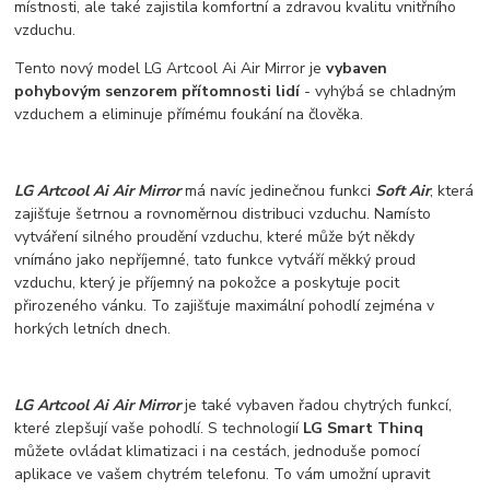
místnosti, ale také zajistila komfortní a zdravou kvalitu vnitřního
vzduchu.
Tento nový model LG Artcool Ai Air Mirror je
vybaven
pohybovým senzorem přítomnosti lidí
- vyhýbá se chladným
vzduchem a eliminuje přímému foukání na člověka.
LG Artcool Ai Air Mirror
má navíc jedinečnou funkci
Soft Air
, která
zajišťuje šetrnou a rovnoměrnou distribuci vzduchu. Namísto
vytváření silného proudění vzduchu, které může být někdy
vnímáno jako nepříjemné, tato funkce vytváří měkký proud
vzduchu, který je příjemný na pokožce a poskytuje pocit
přirozeného vánku. To zajišťuje maximální pohodlí zejména v
horkých letních dnech.
LG Artcool Ai Air Mirror
je také vybaven řadou chytrých funkcí,
které zlepšují vaše pohodlí. S technologií
LG Smart Thinq
můžete ovládat klimatizaci i na cestách, jednoduše pomocí
aplikace ve vašem chytrém telefonu. To vám umožní upravit