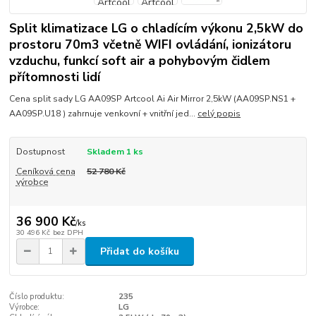
Split klimatizace LG o chladícím výkonu 2,5kW do
prostoru 70m3 včetně WIFI ovládání, ionizátoru
vzduchu, funkcí soft air a pohybovým čidlem
přítomnosti lidí
Cena split sady LG AA09SP Artcool Ai Air Mirror 2,5kW (AA09SP.NS1 +
AA09SP.U18 ) zahrnuje venkovní + vnitřní jed...
celý popis
Dostupnost
Skladem 1 ks
Ceníková cena
52 780 Kč
výrobce
36 900 Kč
/
ks
30 496 Kč
bez DPH
Přidat do košíku
Číslo produktu:
235
Výrobce:
LG