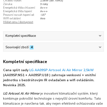
Chladící výkon:
2,5kW (do 70m3)
Záruka:
3 roky
Energetická třída chlazení:
A+++
Energetická třída topení:
A+++
Provozní rozsah topení od:
-15°
WIFI ovládání:
Ano
Hlídat cenu / dostupnost
Kompletní specifikace
Související zboží
4
Kompletní specifikace
Cena split sady
LG AA09SP Artcool Ai Air Mirror 2,5kW
(AA09SP.NS1 + AA09SP.U18 ) zahrnuje venkovní + vnitřní
jednotku s bezdrátovým IR ovladačem a wifi ovládáním.
Novinka 2025.
LG Artcool Ai Air Mirror
je inovativní klimatizační systém, který
kombinuje pokročilé technologie s nejvyšší úrovní komfortu. Tato
klimatizace je navržena tak, aby nejen efektivně ochlazovala vaše