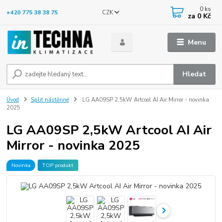
0
ks
CZK
+420 775 38 38 75
za
0 Kč
Menu
Hledat
Úvod
Split nástěnné
LG AA09SP 2,5kW Artcool AI Air Mirror - novinka
2025
LG AA09SP 2,5kW Artcool AI Air
Mirror - novinka 2025
Novinka
TOP produkt