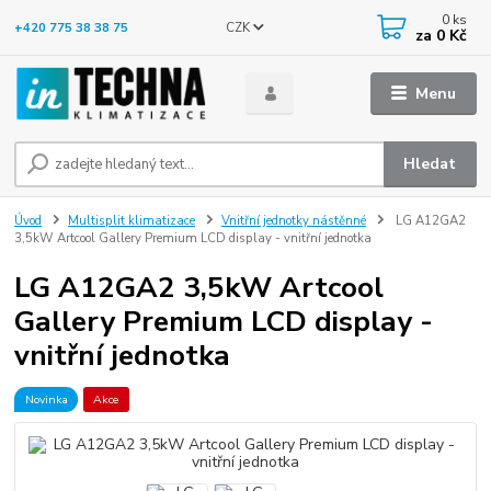
0
ks
CZK
+420 775 38 38 75
za
0 Kč
Menu
Hledat
Úvod
Multisplit klimatizace
Vnitřní jednotky nástěnné
LG A12GA2
3,5kW Artcool Gallery Premium LCD display - vnitřní jednotka
LG A12GA2 3,5kW Artcool
Gallery Premium LCD display -
vnitřní jednotka
Novinka
Akce