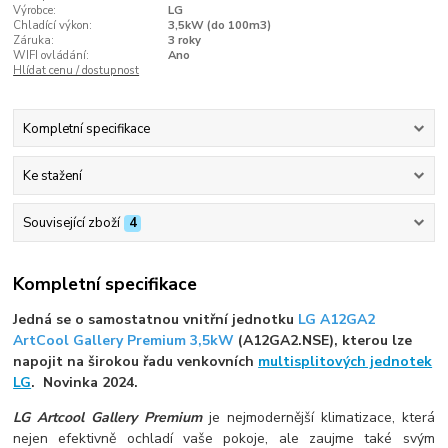
Výrobce:
LG
Chladící výkon:
3,5kW (do 100m3)
Záruka:
3 roky
WIFI ovládání:
Ano
Hlídat cenu / dostupnost
Kompletní specifikace
Ke stažení
Související zboží
4
Kompletní specifikace
Jedná se o samostatnou vnitřní jednotku
LG A12GA2
ArtCool Gallery Premium 3,5kW
(A12GA2.NSE), kterou lze
napojit na širokou řadu venkovních
multisplitových jednotek
LG
. Novinka 2024.
LG Artcool Gallery Premium
je nejmodernější klimatizace, která
nejen efektivně ochladí vaše pokoje, ale zaujme také svým