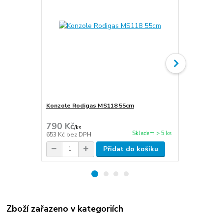
Konzole Rodigas MS118 55cm
Cu potrubí i
stěna 1mm
790 Kč
270 Kč
/
ks
/
m
Skladem > 5 ks
653 Kč
bez DPH
223 Kč
bez 
Přidat do košíku
Zboží zařazeno v kategoriích