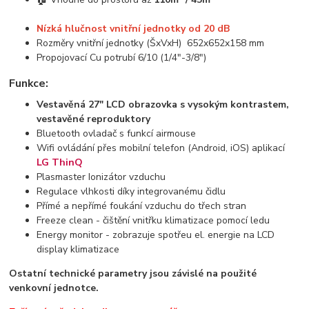
Nízká hlučnost vnitřní jednotky od 20 dB
Rozměry vnitřní jednotky (ŠxVxH) 652x652x158 mm
Propojovací Cu potrubí 6/10 (1/4"-3/8")
Funkce:
Vestavěná 27" LCD obrazovka s vysokým kontrastem,
vestavěné reproduktory
Bluetooth ovladač s funkcí airmouse
Wifi ovládání přes mobilní telefon (Android, iOS) aplikací
LG ThinQ
Plasmaster Ionizátor vzduchu
Regulace vlhkosti díky integrovanému čidlu
Přímé a nepřímé foukání vzduchu do třech stran
Freeze clean - čištění vnitřku klimatizace pomocí ledu
Energy monitor - zobrazuje spotřeu el. energie na LCD
display klimatizace
Ostatní technické parametry jsou závislé na použité
venkovní jednotce.