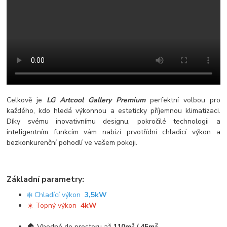
Celkově je
LG Artcool Gallery Premium
perfektní volbou pro
každého, kdo hledá výkonnou a esteticky příjemnou klimatizaci.
Díky svému inovativnímu designu, pokročilé technologii a
inteligentním funkcím vám nabízí prvotřídní chladicí výkon a
bezkonkurenční pohodlí ve vašem pokoji.
Základní parametry:
❄️ Chladící výkon
3,5kW
☀️ Topný výkon
4kW
3
2
🏠 Vhodné do prostoru až
110m
/ 45m