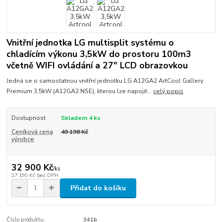
Vnitřní jednotka LG multisplit systému o
chladícím výkonu 3,5kW do prostoru 100m3
včetně WIFI ovládání a 27" LCD obrazovkou
Jedná se o samostatnou vnitřní jednotku LG A12GA2 ArtCool Gallery
Premium 3,5kW (A12GA2.NSE), kterou lze napojit...
celý popis
Dostupnost
Skladem 4 ks
Ceníková cena
49 198 Kč
výrobce
32 900 Kč
/
ks
27 190 Kč
bez DPH
Přidat do košíku
Číslo produktu:
341b