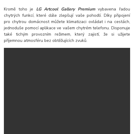
Kromě toho je
LG Artcool Gallery Premium
vybavena řadou
chytrých funkcí, které dále zlepšují vaše pohodlí. Díky připojení
pro chytrou domácnost můžete klimatizaci ovládat i na cestách,
jednoduše pomocí aplikace ve vašem chytrém telefonu. Disponuje
také tichým provozním režimem, který zajistí, že si užijete
příjemnou atmosféru bez obtěžujících zvuků.