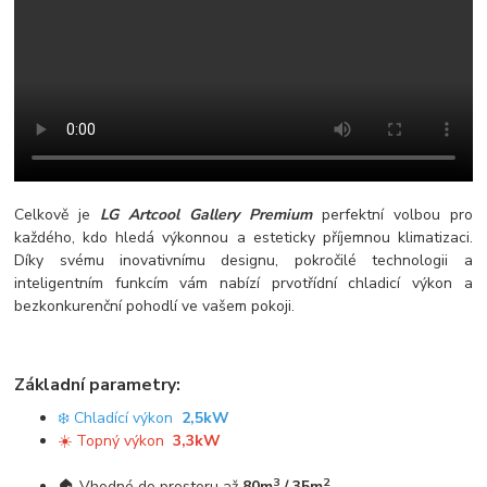
Celkově je
LG Artcool Gallery Premium
perfektní volbou pro
každého, kdo hledá výkonnou a esteticky příjemnou klimatizaci.
Díky svému inovativnímu designu, pokročilé technologii a
inteligentním funkcím vám nabízí prvotřídní chladicí výkon a
bezkonkurenční pohodlí ve vašem pokoji.
Základní parametry:
❄️ Chladící výkon
2,5kW
☀️ Topný výkon
3,3kW
3
2
🏠 Vhodné do prostoru až
80m
/ 35m