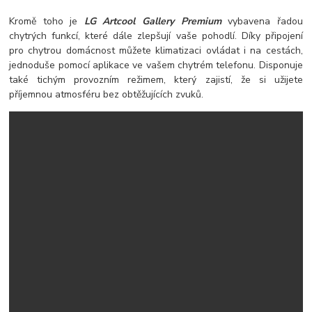
Kromě toho je
LG Artcool Gallery Premium
vybavena řadou
chytrých funkcí, které dále zlepšují vaše pohodlí. Díky připojení
pro chytrou domácnost můžete klimatizaci ovládat i na cestách,
jednoduše pomocí aplikace ve vašem chytrém telefonu. Disponuje
také tichým provozním režimem, který zajistí, že si užijete
příjemnou atmosféru bez obtěžujících zvuků.