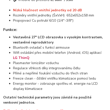
Nízká hlučnost vnitřní jednotky od 20 dB
Rozměry vnitřní jednotky (ŠxVxH) 652x652x158 mm
Propojovací Cu potrubí 6/10 (1/4"-3/8")
Funkce:
Vestavěná 27" LCD obrazovka s vysokým kontrastem,
vestavěné reproduktory
Bluetooth ovladač s funkcí airmouse
Wifi ovládání přes mobilní telefon (Android, iOS) aplikací
LG ThinQ
Plasmaster Ionizátor vzduchu
Regulace vlhkosti díky integrovanému čidlu
Přímé a nepřímé foukání vzduchu do třech stran
Freeze clean - čištění vnitřku klimatizace pomocí ledu
Energy monitor - zobrazuje spotřeu el. energie na LCD
display klimatizace
Ostatní technické parametry jsou závislé na použité
venkovní jednotce.