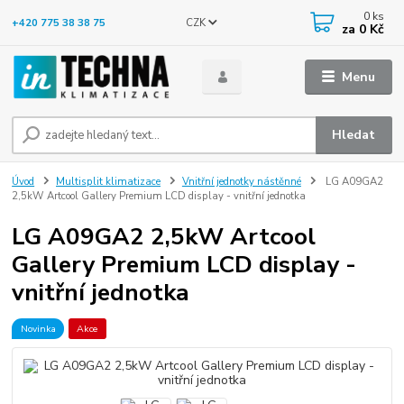
0
ks
CZK
+420 775 38 38 75
za
0 Kč
Menu
Hledat
Úvod
Multisplit klimatizace
Vnitřní jednotky nástěnné
LG A09GA2
2,5kW Artcool Gallery Premium LCD display - vnitřní jednotka
LG A09GA2 2,5kW Artcool
Gallery Premium LCD display -
vnitřní jednotka
Novinka
Akce