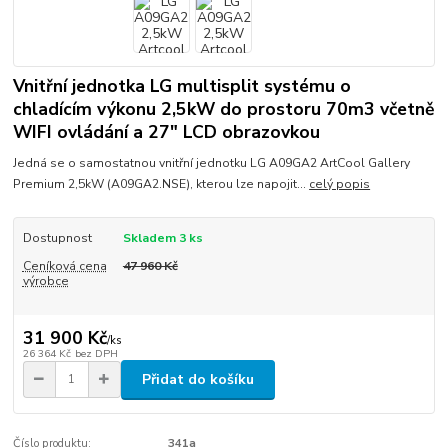
Vnitřní jednotka LG multisplit systému o
chladícím výkonu 2,5kW do prostoru 70m3 včetně
WIFI ovládání a 27" LCD obrazovkou
Jedná se o samostatnou vnitřní jednotku LG A09GA2 ArtCool Gallery
Premium 2,5kW (A09GA2.NSE), kterou lze napojit...
celý popis
Dostupnost
Skladem 3 ks
Ceníková cena
47 960 Kč
výrobce
31 900 Kč
/
ks
26 364 Kč
bez DPH
Přidat do košíku
Číslo produktu:
341a