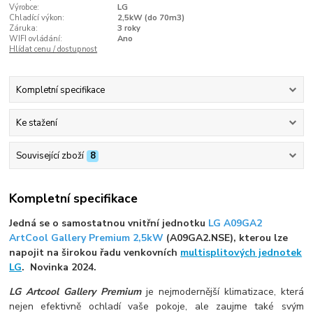
Výrobce:
LG
Chladící výkon:
2,5kW (do 70m3)
Záruka:
3 roky
WIFI ovládání:
Ano
Hlídat cenu / dostupnost
Kompletní specifikace
Ke stažení
Související zboží
8
Kompletní specifikace
Jedná se o samostatnou vnitřní jednotku
LG A09GA2
ArtCool Gallery Premium 2,5kW
(A09GA2.NSE), kterou lze
napojit na širokou řadu venkovních
multisplitových jednotek
LG
. Novinka 2024.
LG Artcool Gallery Premium
je nejmodernější klimatizace, která
nejen efektivně ochladí vaše pokoje, ale zaujme také svým