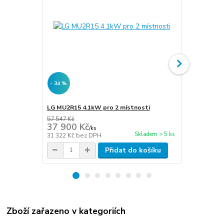
- 34 %
- 34 %
LG MU2R15 4.1kW pro 2 místnosti
LG MU2R17 4
57 547 Kč
61 855 Kč
37 900 Kč
40 800 
/
ks
Skladem > 5 ks
31 322 Kč
bez DPH
33 719 Kč
be
Přidat do košíku
Zboží zařazeno v kategoriích