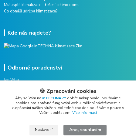
Multisplit klimatizace - řešení celého domu
Co obnáší údržba klimatizace?
Kde nás najdete?
Odborné poradenství
Jan Vrba
+420 775 38 38 75
🍪 Zpracování cookies
(Po-Pá, 8-16 hod.)
Aby se Vám na
inTECHNA.cz
dobře nakupovalo, používáme
cookies pro správné fungování webu, měření návštěvnosti a
vrba@intechna.cz
zlepšování našich služeb. Volitelné cookies používáme pouze s
Vaším souhlasem.
Více informací
Ano, souhlasím
Nastavení