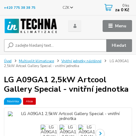
0
ks
CZK
+420 775 38 38 75
za
0 Kč
Menu
Hledat
Úvod
Multisplit klimatizace
Vnitřní jednotky nástěnné
LG A09GA1
2,5kW Artcool Gallery Special - vnitřní jednotka
LG A09GA1 2,5kW Artcool
Gallery Special - vnitřní jednotka
Novinka
Akce