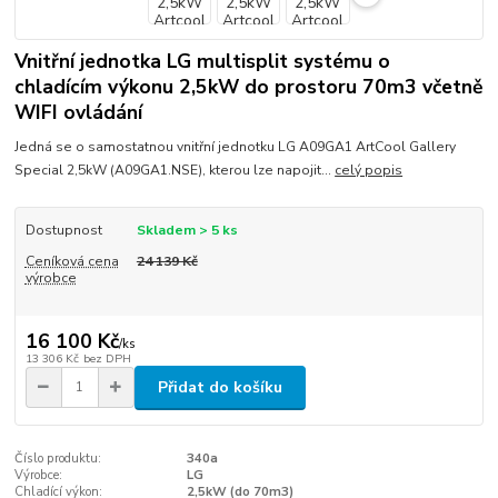
Vnitřní jednotka LG multisplit systému o
chladícím výkonu 2,5kW do prostoru 70m3 včetně
WIFI ovládání
Jedná se o samostatnou vnitřní jednotku LG A09GA1 ArtCool Gallery
Special 2,5kW (A09GA1.NSE), kterou lze napojit...
celý popis
Dostupnost
Skladem > 5 ks
Ceníková cena
24 139 Kč
výrobce
16 100 Kč
/
ks
13 306 Kč
bez DPH
Přidat do košíku
Číslo produktu:
340a
Výrobce:
LG
Chladící výkon:
2,5kW (do 70m3)