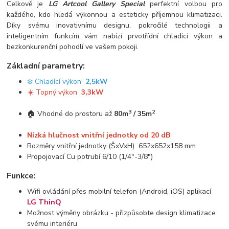
Celkově je
LG Artcool Gallery Special
perfektní volbou pro
každého, kdo hledá výkonnou a esteticky příjemnou klimatizaci.
Díky svému inovativnímu designu, pokročilé technologii a
inteligentním funkcím vám nabízí prvotřídní chladicí výkon a
bezkonkurenční pohodlí ve vašem pokoji.
Základní parametry:
❄️ Chladící výkon
2,5kW
☀️ Topný výkon
3,3kW
3
2
🏠 Vhodné do prostoru až
80m
/ 35m
Nízká hlučnost vnitřní jednotky od 20 dB
Rozměry vnitřní jednotky (ŠxVxH) 652x652x158 mm
Propojovací Cu potrubí 6/10 (1/4"-3/8")
Funkce:
Wifi ovládání přes mobilní telefon (Android, iOS) aplikací
LG ThinQ
Možnost výměny obrázku - přizpůsobte design klimatizace
svému interiéru