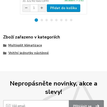
Skladem > 5 ks
31 322 Kč
bez DPH
33 719 Kč
be
Přidat do košíku
Zboží zařazeno v kategoriích
Multisplit klimatizace
Vnitřní jednotky nástěnné
Nepropásněte novinky, akce a
slevy!
Přihlásit se