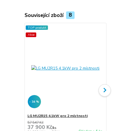
Související zboží
8
TOP produkt
Akce
- 34 %
- 34 %
LG MU2R15 4.1kW pro 2 místnosti
LG MU2R17 4
57 547 Kč
61 855 Kč
37 900 Kč
40 800 
/
ks