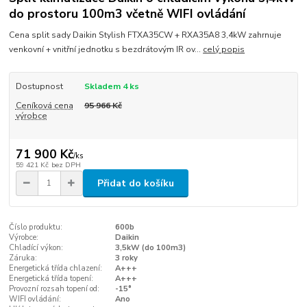
do prostoru 100m3 včetně WIFI ovládání
Cena split sady Daikin Stylish FTXA35CW + RXA35A8 3,4kW zahrnuje
venkovní + vnitřní jednotku s bezdrátovým IR ov...
celý popis
Dostupnost
Skladem 4 ks
Ceníková cena
95 966 Kč
výrobce
71 900 Kč
/
ks
59 421 Kč
bez DPH
Přidat do košíku
Číslo produktu:
600b
Výrobce:
Daikin
Chladící výkon:
3,5kW (do 100m3)
Záruka:
3 roky
Energetická třída chlazení:
A+++
Energetická třída topení:
A+++
Provozní rozsah topení od:
-15°
WIFI ovládání:
Ano