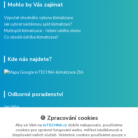
Mohlo by Vás zajímat
Výpočet vhodného výkonu klimatizace
Jak vybrat nástěnnou split klimatizaci?
Multisplit klimatizace - řešení celého domu
Co obnáší údržba klimatizace?
Kde nás najdete?
Odborné poradenství
Jan Vrba
+420 775 38 38 75
🍪 Zpracování cookies
(Po-Pá, 8-16 hod.)
Aby se Vám na
inTECHNA.cz
dobře nakupovalo, používáme
cookies pro správné fungování webu, měření návštěvnosti a
vrba@intechna.cz
zlepšování našich služeb. Volitelné cookies používáme pouze s