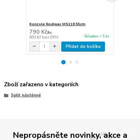
Konzole Rodigas MS118 55cm
Hadice kon
790 Kč
45 Kč
/
ks
/
m
Skladem > 5 ks
653 Kč
bez DPH
37 Kč
bez D
Přidat do košíku
Zboží zařazeno v kategoriích
Split nástěnné
Nepropásněte novinky, akce a