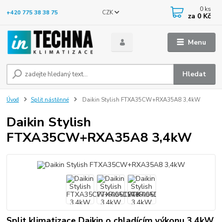
0
ks
CZK
+420 775 38 38 75
za
0 Kč
Menu
Hledat
Úvod
Split nástěnné
Daikin Stylish FTXA35CW+RXA35A8 3,4kW
Daikin Stylish
FTXA35CW+RXA35A8 3,4kW
Split klimatizace Daikin o chladícím výkonu 3,4kW