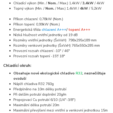
Chladící výkon (Min. /
Nom.
/ Max.) 1,4kW /
3,4kW
/ 4kW
Topný výkon (Min. /
Nom.
/ Max.) 1,4kW /
4kW
/ 5,2kW
Příkon chlazení: 0,78kW (Nom.)
Příkon topení: 0,99kW (Nom.)
Energetická třída
chlazení A+++
/
topení A+++
Nízká hlučnost vnitřní jednotky od 19 dB
Rozměry vnitřní jednotky (ŠxVxH) 798x295x189 mm
Rozměry venkovní jednotky (ŠxVxH) 765x550x285 mm
Provozní rozsah chlazení -10° / 46°
Provozní rozsah topení -15°/ 18°
Chladící okruh:
Obsahuje nové ekologické chladivo
R32
, neznečišťuje
ovzduší
Náplň chladiva R32 760g
Předplněno na 10m délky potrubí
Při delším potrubí doplnění 20g/m
Propojovací Cu potrubí 6/10 (1/4"-3/8")
Maximální délka potrubí 20m
Maximální převýšení mezi vnitřní a venkovní jednotkou 15m