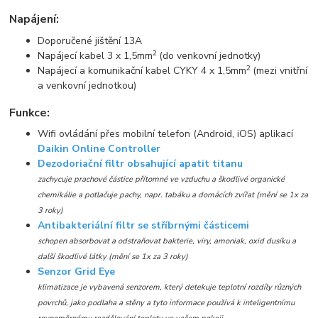
Napájení:
Doporučené jištění 13A
2
Napájecí kabel 3 x 1,5mm
(do venkovní jednotky)
2
Napájecí a komunikační kabel CYKY 4 x 1,5mm
(mezi vnitřní
a venkovní jednotkou)
Funkce:
Wifi ovládání přes mobilní telefon (Android, iOS) aplikací
Daikin Online Controller
Dezodoriační filtr obsahující apatit titanu
zachycuje prachové částice přítomné ve vzduchu a škodlivé organické
chemikálie a potlačuje pachy, napr. tabáku a domácích zvířat (mění se 1x za
3 roky)
Antibakteriální filtr se stříbrnými částicemi
schopen absorbovat a odstraňovat bakterie, viry, amoniak, oxid dusíku a
další škodlivé látky (mění se 1x za 3 roky)
Senzor Grid Eye
klimatizace je vybavená senzorem, který detekuje teplotní rozdíly různých
povrchů, jako podlaha a stěny a tyto informace používá k inteligentnímu