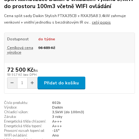
do prostoru 100m3 včetně WIFI ovládání
Cena split sady Daikin Stylish FTXA35CB + RXA35A8 3,4kW zahrnuje
venkovní + vnitřní jednotku s bezdrátovým IR ov...
celý popis
Dostupnost
do týdne
Ceníková cena
96 689 Kč
výrobce
72 500 Kč
/
ks
59 917 Kč
bez DPH
Přidat do košíku
Číslo produktu:
602b
Výrobce:
Daikin
Chladící výkon:
3,5kW (do 100m3)
Záruka:
3 roky
Energetická třída chlazení:
A+++
Energetická třída topení:
A+++
Provozní rozsah topení od:
-15°
WIFI ovládání:
Ano