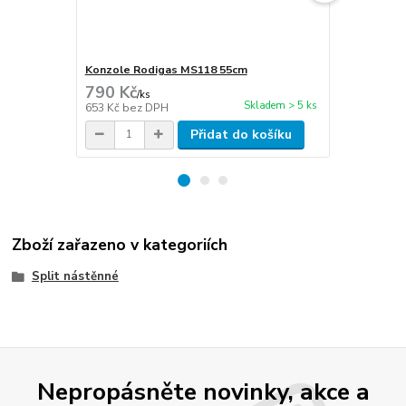
Konzole Rodigas MS118 55cm
Hadice kon
790 Kč
45 Kč
/
ks
/
m
Skladem > 5 ks
653 Kč
bez DPH
37 Kč
bez D
Přidat do košíku
Zboží zařazeno v kategoriích
Split nástěnné
Nepropásněte novinky, akce a