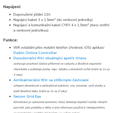
Napájení:
Doporučené jištění 13A
2
Napájecí kabel 3 x 1,5mm
(do venkovní jednotky)
2
Napájecí a komunikační kabel CYKY 4 x 1,5mm
(mezi vnitřní
a venkovní jednotkou)
Funkce:
Wifi ovládání přes mobilní telefon (Android, iOS) aplikací
Daikin Online Controller
Dezodoriační filtr obsahující apatit titanu
zachycuje prachové částice přítomné ve vzduchu a škodlivé organické
chemikálie a potlačuje pachy, napr. tabáku a domácích zvířat (mění se 1x za
3 roky)
Antibakteriální filtr se stříbrnými částicemi
schopen absorbovat a odstraňovat bakterie, viry, amoniak, oxid dusíku a
další škodlivé látky (mění se 1x za 3 roky)
Senzor Grid Eye
klimatizace je vybavená senzorem, který detekuje teplotní rozdíly různých
povrchů, jako podlaha a stěny a tyto informace používá k inteligentnímu