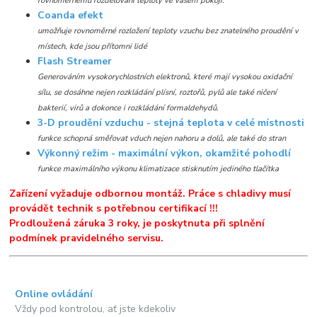
rovnoměrnému rozdělování teploty ve vašem pokoji.
Coanda efekt
umožňuje rovnoměrné rozložení teploty vzuchu bez znatelného proudění v
místech, kde jsou přítomni lidé
Flash Streamer
Generováním vysokorychlostních elektronů, které mají vysokou oxidační
sílu, se dosáhne nejen rozkládání plísní, roztořů, pylů ale také ničení
bakterií, virů a dokonce i rozkládání formaldehydů.
3-D proudění vzduchu - stejná teplota v celé místnosti
funkce schopná směřovat vduch nejen nahoru a dolů, ale také do stran
Výkonný režim - maximální výkon, okamžité pohodlí
funkce maximálního výkonu klimatizace stisknutím jediného tlačítka
Zařízení vyžaduje odbornou montáž. Práce s chladivy musí
provádět technik s potřebnou certifikací !!!
Prodloužená záruka 3 roky, je poskytnuta při splnění
podmínek pravidelného servisu.
Online ovládání
Vždy pod kontrolou, ať jste kdekoliv