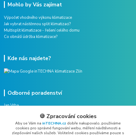
Mohlo by Vás zajímat
Výpočet vhodného výkonu klimatizace
Jak vybrat nástěnnou split klimatizaci?
Multisplit klimatizace - řešení celého domu
Co obnáší údržba klimatizace?
Kde nás najdete?
Odborné poradenství
Jan Vrba
+420 775 38 38 75
🍪 Zpracování cookies
(Po-Pá, 8-16 hod.)
Aby se Vám na
inTECHNA.cz
dobře nakupovalo, používáme
cookies pro správné fungování webu, měření návštěvnosti a
vrba@intechna.cz
zlepšování našich služeb. Volitelné cookies používáme pouze s