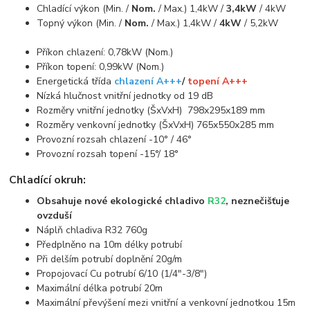
Chladící výkon (Min. /
Nom.
/ Max.) 1,4kW /
3,4kW
/ 4kW
Topný výkon (Min. /
Nom.
/ Max.) 1,4kW /
4kW
/ 5,2kW
Příkon chlazení: 0,78kW (Nom.)
Příkon topení: 0,99kW (Nom.)
Energetická třída
chlazení A+++
/
topení A+++
Nízká hlučnost vnitřní jednotky od 19 dB
Rozměry vnitřní jednotky (ŠxVxH) 798x295x189 mm
Rozměry venkovní jednotky (ŠxVxH) 765x550x285 mm
Provozní rozsah chlazení -10° / 46°
Provozní rozsah topení -15°/ 18°
Chladící okruh:
Obsahuje nové ekologické chladivo
R32
, neznečišťuje
ovzduší
Náplň chladiva R32 760g
Předplněno na 10m délky potrubí
Při delším potrubí doplnění 20g/m
Propojovací Cu potrubí 6/10 (1/4"-3/8")
Maximální délka potrubí 20m
Maximální převýšení mezi vnitřní a venkovní jednotkou 15m