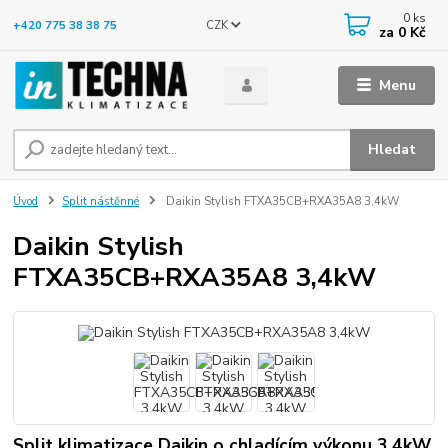
0
ks
CZK
+420 775 38 38 75
za
0 Kč
Menu
Hledat
Úvod
Split nástěnné
Daikin Stylish FTXA35CB+RXA35A8 3,4kW
Daikin Stylish
FTXA35CB+RXA35A8 3,4kW
Split klimatizace Daikin o chladícím výkonu 3,4kW