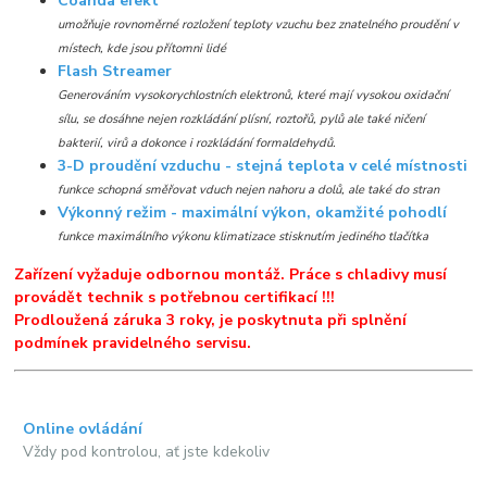
Coanda efekt
umožňuje rovnoměrné rozložení teploty vzuchu bez znatelného proudění v
místech, kde jsou přítomni lidé
Flash Streamer
Generováním vysokorychlostních elektronů, které mají vysokou oxidační
sílu, se dosáhne nejen rozkládání plísní, roztořů, pylů ale také ničení
bakterií, virů a dokonce i rozkládání formaldehydů.
3-D proudění vzduchu - stejná teplota v celé místnosti
funkce schopná směřovat vduch nejen nahoru a dolů, ale také do stran
Výkonný režim - maximální výkon, okamžité pohodlí
funkce maximálního výkonu klimatizace stisknutím jediného tlačítka
Zařízení vyžaduje odbornou montáž. Práce s chladivy musí
provádět technik s potřebnou certifikací !!!
Prodloužená záruka 3 roky, je poskytnuta při splnění
podmínek pravidelného servisu.
Online ovládání
Vždy pod kontrolou, ať jste kdekoliv