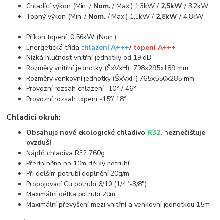
Chladící výkon (Min. /
Nom.
/ Max.) 1,3kW /
2,5kW
/ 3,2kW
Topný výkon (Min. /
Nom.
/ Max.) 1,3kW /
2,8kW
/ 4,8kW
Příkon topení: 0,56kW (Nom.)
Energetická třída
chlazení A+++
/
topení A+++
Nízká hlučnost vnitřní jednotky od 19 dB
Rozměry vnitřní jednotky (ŠxVxH) 798x295x189 mm
Rozměry venkovní jednotky (ŠxVxH) 765x550x285 mm
Provozní rozsah chlazení -10° / 46°
Provozní rozsah topení -15°/ 18°
Chladící okruh:
Obsahuje nové ekologické chladivo
R32
, neznečišťuje
ovzduší
Náplň chladiva R32 760g
Předplněno na 10m délky potrubí
Při delším potrubí doplnění 20g/m
Propojovací Cu potrubí 6/10 (1/4"-3/8")
Maximální délka potrubí 20m
Maximální převýšení mezi vnitřní a venkovní jednotkou 15m