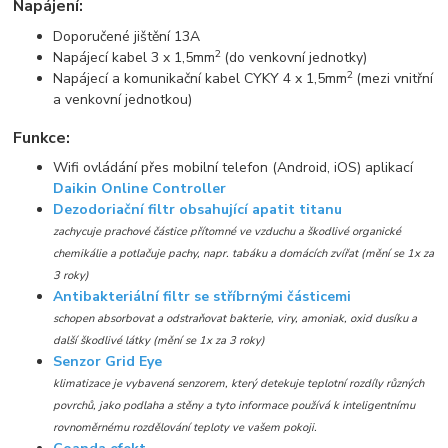
Napájení:
Doporučené jištění 13A
2
Napájecí kabel 3 x 1,5mm
(do venkovní jednotky)
2
Napájecí a komunikační kabel CYKY 4 x 1,5mm
(mezi vnitřní
a venkovní jednotkou)
Funkce:
Wifi ovládání přes mobilní telefon (Android, iOS) aplikací
Daikin Online Controller
Dezodoriační filtr obsahující apatit titanu
zachycuje prachové částice přítomné ve vzduchu a škodlivé organické
chemikálie a potlačuje pachy, napr. tabáku a domácích zvířat (mění se 1x za
3 roky)
Antibakteriální filtr se stříbrnými částicemi
schopen absorbovat a odstraňovat bakterie, viry, amoniak, oxid dusíku a
další škodlivé látky (mění se 1x za 3 roky)
Senzor Grid Eye
klimatizace je vybavená senzorem, který detekuje teplotní rozdíly různých
povrchů, jako podlaha a stěny a tyto informace používá k inteligentnímu
rovnoměrnému rozdělování teploty ve vašem pokoji.