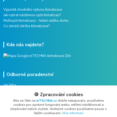
Výpočet vhodného výkonu klimatizace
Jak vybrat nástěnnou split klimatizaci?
Multisplit klimatizace - řešení celého domu
Co obnáší údržba klimatizace?
Kde nás najdete?
Odborné poradenství
Jan Vrba
+420 775 38 38 75
🍪 Zpracování cookies
(Po-Pá, 8-16 hod.)
Aby se Vám na
inTECHNA.cz
dobře nakupovalo, používáme
cookies pro správné fungování webu, měření návštěvnosti a
vrba@intechna.cz
zlepšování našich služeb. Volitelné cookies používáme pouze s
Vaším souhlasem.
Více informací