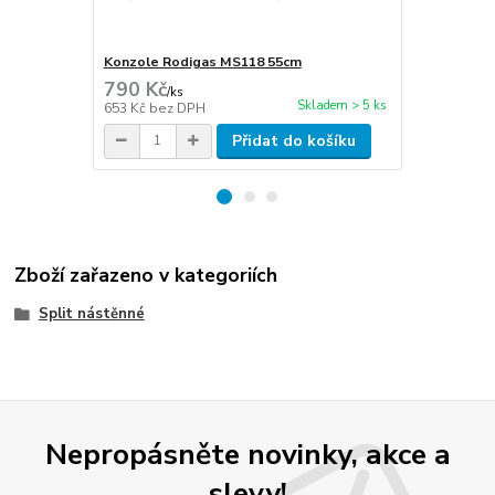
Konzole Rodigas MS118 55cm
Hadice kon
790 Kč
45 Kč
/
ks
/
m
Skladem > 5 ks
653 Kč
bez DPH
37 Kč
bez D
Přidat do košíku
Zboží zařazeno v kategoriích
Split nástěnné
Nepropásněte novinky, akce a
slevy!