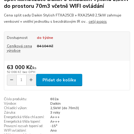
do prostoru 70m3 včetně WIFI ovládání
Cena split sady Daikin Stylish FTXA25CB + RXA25A8 2,5kW zahrnuje
venkovní + vnitřní jednotku s bezdrátovým IR ov...
celý popis
Dostupnost
do týdne
Ceníková cena
84 104 Kč
výrobce
63 000 Kč
/
ks
52 066 Kč
bez DPH
Přidat do košíku
Číslo produktu:
602a
Výrobce:
Daikin
Chladící výkon:
2,5kW (do 70m3)
Záruka:
3 roky
Energetická třída chlazení:
A+++
Energetická třída topení:
A+++
Provozní rozsah topení od:
-15°
WIFI ovládání:
Ano