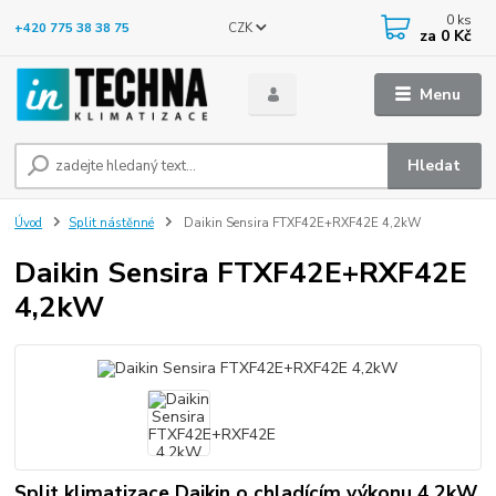
0
ks
CZK
+420 775 38 38 75
za
0 Kč
Menu
Hledat
Úvod
Split nástěnné
Daikin Sensira FTXF42E+RXF42E 4,2kW
Daikin Sensira FTXF42E+RXF42E
4,2kW
Split klimatizace Daikin o chladícím výkonu 4,2kW