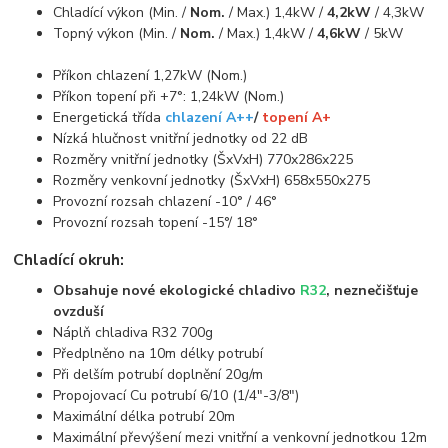
Chladící výkon (Min. /
Nom.
/ Max.) 1,4kW /
4,2kW
/ 4,3kW
Topný výkon (Min. /
Nom.
/ Max.) 1,4kW /
4,6kW
/ 5kW
Příkon chlazení 1,27kW (Nom.)
Příkon topení při +7°: 1,24kW (Nom.)
Energetická třída
chlazení A++
/
topení A+
Nízká hlučnost vnitřní jednotky od 22 dB
Rozměry vnitřní jednotky (ŠxVxH) 770x286x225
Rozměry venkovní jednotky (ŠxVxH) 658x550x275
Provozní rozsah chlazení -10° / 46°
Provozní rozsah topení -15°/ 18°
Chladící okruh:
Obsahuje nové ekologické chladivo
R32
, neznečišťuje
ovzduší
Náplň chladiva R32 700g
Předplněno na 10m délky potrubí
Při delším potrubí doplnění 20g/m
Propojovací Cu potrubí 6/10 (1/4"-3/8")
Maximální délka potrubí 20m
Maximální převýšení mezi vnitřní a venkovní jednotkou 12m