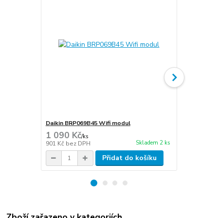
Daikin BRP069B45 Wifi modul
Konzole Ro
1 090 Kč
790 Kč
/
ks
/
ks
Skladem 2 ks
901 Kč
bez DPH
653 Kč
bez 
Přidat do košíku
Zboží zařazeno v kategoriích