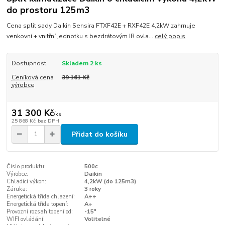
do prostoru 125m3
Cena split sady Daikin Sensira FTXF42E + RXF42E 4,2kW zahrnuje
venkovní + vnitřní jednotku s bezdrátovým IR ovla...
celý popis
Dostupnost
Skladem 2 ks
Ceníková cena
39 161 Kč
výrobce
31 300 Kč
/
ks
25 868 Kč
bez DPH
Přidat do košíku
Číslo produktu:
500c
Výrobce:
Daikin
Chladící výkon:
4,2kW (do 125m3)
Záruka:
3 roky
Energetická třída chlazení:
A++
Energetická třída topení:
A+
Provozní rozsah topení od:
-15°
WIFI ovládání:
Volitelné