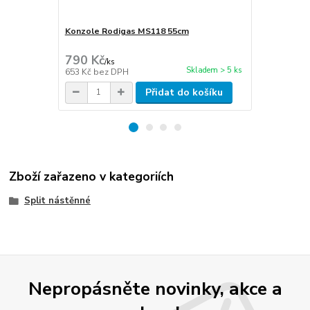
Konzole Rodigas MS118 55cm
Cu potrubí i
stěna 1mm
790 Kč
270 Kč
/
ks
/
m
Skladem > 5 ks
653 Kč
bez DPH
223 Kč
bez 
Přidat do košíku
Zboží zařazeno v kategoriích
Split nástěnné
Nepropásněte novinky, akce a