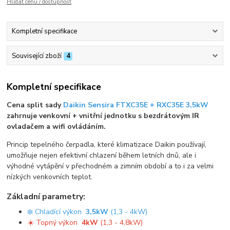
Hlídat cenu / dostupnost
Kompletní specifikace
Související zboží
4
Kompletní specifikace
Cena split sady
Daikin Sensira FTXC35E + RXC35E 3,5kW
zahrnuje venkovní + vnitřní jednotku s bezdrátovým IR
ovladačem a wifi ovládáním.
Princip tepelného čerpadla, které klimatizace Daikin používají,
umožňuje nejen efektivní chlazení během letních dnů, ale i
výhodné vytápění v přechodném a zimním období a to i za velmi
nízkých venkovních teplot.
Základní parametry:
❄️ Chladící výkon
3,5kW
(1,3 - 4kW)
☀️ Topný výkon
4kW
(1,3 - 4,8kW)