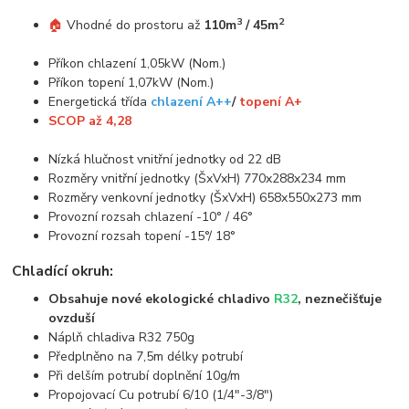
3
2
🏠
Vhodné do prostoru až
110m
/ 45m
Příkon chlazení 1,05kW (Nom.)
Příkon topení 1,07kW (Nom.)
Energetická třída
chlazení A++
/
topení A+
SCOP až 4,28
Nízká hlučnost vnitřní jednotky od 22 dB
Rozměry vnitřní jednotky (ŠxVxH) 770x288x234 mm
Rozměry venkovní jednotky (ŠxVxH) 658x550x273 mm
Provozní rozsah chlazení -10° / 46°
Provozní rozsah topení -15°/ 18°
Chladící okruh:
Obsahuje nové ekologické chladivo
R32
, neznečišťuje
ovzduší
Náplň chladiva R32 750g
Předplněno na 7,5m délky potrubí
Při delším potrubí doplnění 10g/m
Propojovací Cu potrubí 6/10 (1/4"-3/8")