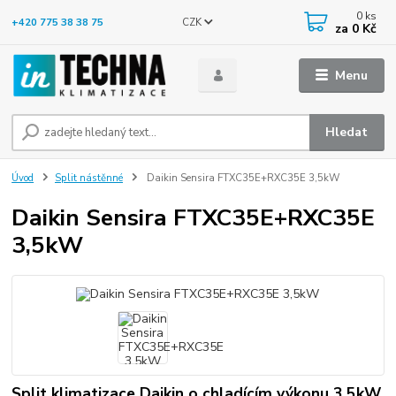
0
ks
CZK
+420 775 38 38 75
za
0 Kč
Menu
Hledat
Úvod
Split nástěnné
Daikin Sensira FTXC35E+RXC35E 3,5kW
Daikin Sensira FTXC35E+RXC35E
3,5kW
Split klimatizace Daikin o chladícím výkonu 3,5kW