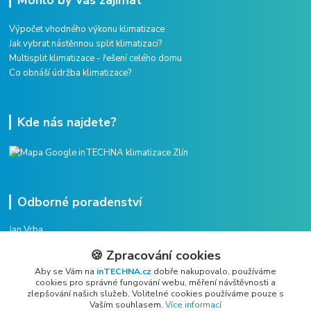
Výpočet vhodného výkonu klimatizace
Jak vybrat nástěnnou split klimatizaci?
Multisplit klimatizace - řešení celého domu
Co obnáší údržba klimatizace?
Kde nás najdete?
Odborné poradenství
Jan Vrba
+420 775 38 38 75
🍪 Zpracování cookies
(Po-Pá, 8-16 hod.)
Aby se Vám na
inTECHNA.cz
dobře nakupovalo, používáme
cookies pro správné fungování webu, měření návštěvnosti a
vrba@intechna.cz
zlepšování našich služeb. Volitelné cookies používáme pouze s
Vaším souhlasem.
Více informací