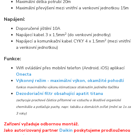
Maximální délka potrubí 20m
Maximální převýšení mezi vnitřní a venkovní jednotkou 15m
Napájení:
Doporučené jištění 10A
2
Napájecí kabel 3 x 1,5mm
(do venkovní jednotky)
2
Napájecí a komunikační kabel CYKY 4 x 1,5mm
(mezi vnitřní
a venkovní jednotkou)
Funkce:
Wifi ovládání přes mobilní telefon (Android, iOS) aplikací
Onecta
Výkonný režim - maximální výkon, okamžité pohodlí
funkce maximálního výkonu klimatizace stisknutím jediného tlačítka
Dezodoriační filtr obsahující apatit titanu
zachycuje prachové částice přítomné ve vzduchu a škodlivé organické
chemikálie a potlačuje pachy, napr. tabáku a domácích zvířat (mění se 1x za
3 roky)
Zařízení vyžaduje odbornou montáž.
Jako autorizovaný partner
Daikin
poskytujeme prodlouženou