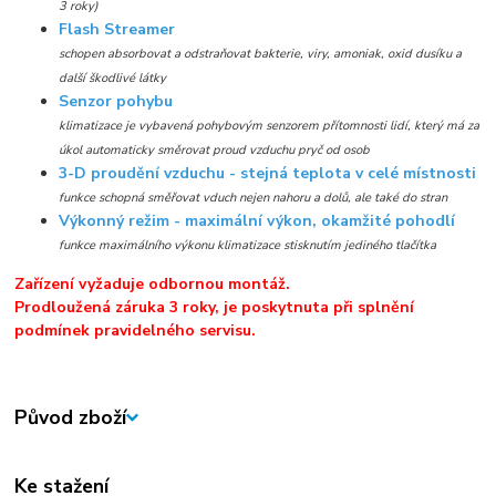
3 roky)
Flash Streamer
schopen absorbovat a odstraňovat bakterie, viry, amoniak, oxid dusíku a
další škodlivé látky
Senzor pohybu
klimatizace je vybavená pohybovým senzorem přítomnosti lidí, který má za
úkol automaticky směrovat proud vzduchu pryč od osob
3-D proudění vzduchu - stejná teplota v celé místnosti
funkce schopná směřovat vduch nejen nahoru a dolů, ale také do stran
Výkonný režim - maximální výkon, okamžité pohodlí
funkce maximálního výkonu klimatizace stisknutím jediného tlačítka
Zařízení vyžaduje odbornou montáž.
Prodloužená záruka 3 roky, je poskytnuta při splnění
podmínek pravidelného servisu.
Původ zboží
Ke stažení