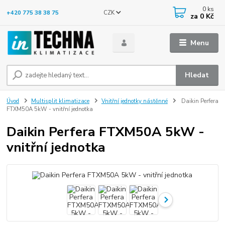
0
ks
CZK
+420 775 38 38 75
za
0 Kč
Menu
Hledat
Úvod
Multisplit klimatizace
Vnitřní jednotky nástěnné
Daikin Perfera
FTXM50A 5kW - vnitřní jednotka
Daikin Perfera FTXM50A 5kW -
vnitřní jednotka