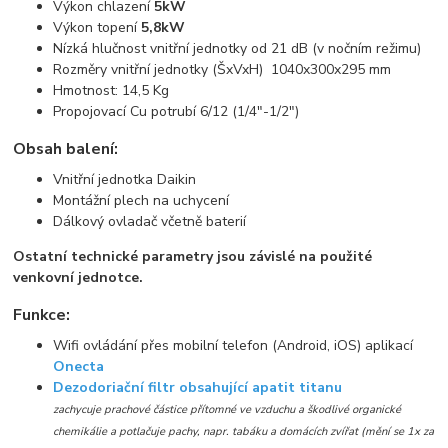
Výkon chlazení
5kW
Výkon topení
5,8kW
Nízká hlučnost vnitřní jednotky od 21 dB (v nočním režimu)
Rozměry vnitřní jednotky (ŠxVxH) 1040x300x295 mm
Hmotnost: 14,5 Kg
Propojovací Cu potrubí 6/12 (1/4"-1/2")
Obsah balení:
Vnitřní jednotka Daikin
Montážní plech na uchycení
Dálkový ovladač včetně baterií
Ostatní technické parametry jsou závislé na použité
venkovní jednotce.
Funkce:
Wifi ovládání přes mobilní telefon (Android, iOS) aplikací
Onecta
Dezodoriační filtr obsahující apatit titanu
zachycuje prachové částice přítomné ve vzduchu a škodlivé organické
chemikálie a potlačuje pachy, napr. tabáku a domácích zvířat (mění se 1x za