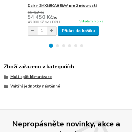
Daikin 2MXM50A9 5kW pro 2 místnosti
Daikin 3MXM
66 413 Kč
70 818 Kč
54 450 Kč
58 000 
/
ks
Skladem > 5 ks
45 000 Kč
bez DPH
47 934 Kč
be
Přidat do košíku
Zboží zařazeno v kategoriích
Multisplit klimatizace
Vnitřní jednotky nástěnné
Nepropásněte novinky, akce a