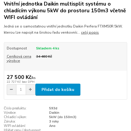
Vnitřní jednotka Daikin multisplit systému o
chladícím výkonu 5kW do prostoru 150m3 včetně
WIFI ovládání
Jedná se o samostatnou vnitřní jednotku Daikin Perfera FTXM50R 5kW,
kterou lze napojit na širokou řadu venkovníc...
celý popis
Dostupnost
Skladem 4 ks
Ceníková cena
34 460 Kč
výrobce
27 500 Kč
/
ks
22 727 Kč
bez DPH
Přidat do košíku
Číslo produktu:
593d
Výrobce:
Daikin
Chladící výkon:
5kW (do 150m3)
Záruka:
3 roky
WIFI ovládání:
Ano
Hlídat cenu / dostupnost