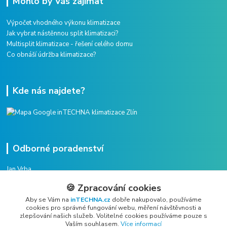
Mohlo by Vás zajímat
Výpočet vhodného výkonu klimatizace
Jak vybrat nástěnnou split klimatizaci?
Multisplit klimatizace - řešení celého domu
Co obnáší údržba klimatizace?
Kde nás najdete?
Odborné poradenství
Jan Vrba
+420 775 38 38 75
🍪 Zpracování cookies
(Po-Pá, 8-16 hod.)
Aby se Vám na
inTECHNA.cz
dobře nakupovalo, používáme
cookies pro správné fungování webu, měření návštěvnosti a
vrba@intechna.cz
zlepšování našich služeb. Volitelné cookies používáme pouze s
Vaším souhlasem.
Více informací