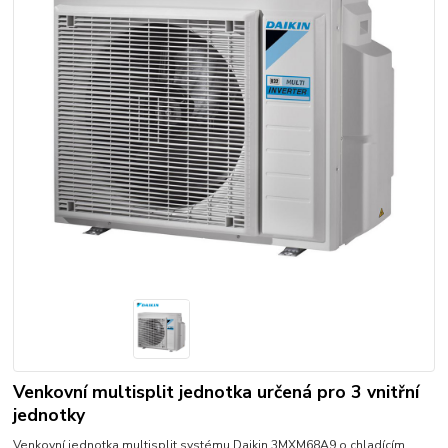
Venkovní multisplit jednotka určená pro 3 vnitřní
jednotky
Venkovní jednotka multisplit systému Daikin 3MXM68A9 o chladícím