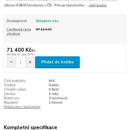
výkonu 6,8kW.Vyrobeno v ČR. Princip tepelného ...
celý popis
Dostupnost
Skladem 4 ks
Ceníková cena
87 114 Kč
výrobce
71 400 Kč
/
ks
59 008 Kč
bez DPH
Přidat do košíku
Číslo produktu:
664
Výrobce:
Daikin
Chladící výkon:
6,8kW
Záruka:
3 roky
Řešení pro:
3 místnosti
Napájení:
1 fázové
Hlídat cenu / dostupnost
Kompletní specifikace