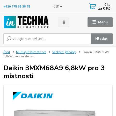
0
ks
CZK
+420 775 38 38 75
za
0 Kč
Menu
Hledat
Úvod
Multisplit klimatizace
Venkovní jednotky
Daikin 3MXM68A9
6,8kW pro 3 místnosti
Daikin 3MXM68A9 6,8kW pro 3
místnosti