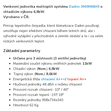
Venkovní jednotka multisplit systému
Daikin 3MXM68A9
o
chladícím výkonu 6,8kW.
Vyrobeno v ČR.
Princip tepelného čerpadla, které klimatizace Daikin používají,
umožňuje nejen efektivní chlazení během letních dnů, ale i
výhodné vytápění v přechodném a zimním období a to i za velmi
nízkých venkovních teplot.
Základní parametry
Určeno pro 3 místnosti (3 vnitřní jednotky)
Maximální součet výkonu vnitřních jednotek
11kW
Chladící výkon (
Nom.
)
6,8kW
Topný výkon (
Nom.
)
8,6kW
Energetická třída
chlazení A+++
/
topení A++
Hlučnost jednotky 48 dBA v režimu chlazení
Provozní rozsah chlazení -10° / 46°
Provozní rozsah topení -15°/ 18°
Rozměry jednotky 958x734x340
Hmotnost 62 Kg