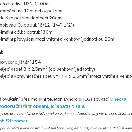
lň chladiva R32 1400g
dplněno na 10m délky potrubí
 delším potrubí doplnění 20g/m
pojovací Cu potrubí 6/12 (1/4"-1/2")
imální délka potrubí 30m
imální převýšení mezi vnitřní a venkovní jednotkou 20m
í:
oručené jištění 15A
2
ájecí kabel 3 x 2,5mm
(do venkovní jednotky)
2
ájecí a komunikační kabel CYKY 4 x 1,5mm
(mezi vnitřní a venk
i ovládání přes mobilní telefon (Android, iOS) aplikací
Onecta
odoriační filtr obsahující apatit titanu
ycuje prachové částice přítomné ve vzduchu a škodlivé organické chemikálie a p
sh Streamer
pen absorbovat a odstraňovat bakterie, viry, amoniak, oxid dusíku a další škodli