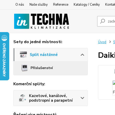
O nás
Naše služby
Reference
Katalogy / Ceníky
Konta
Sety do jedné místnosti:
Úvod
S
Dai
Split nástěnné
Příslušenství
Komerční splity:
Kazetové, kanálové,
podstropní a parapetní
Řešení více místností: