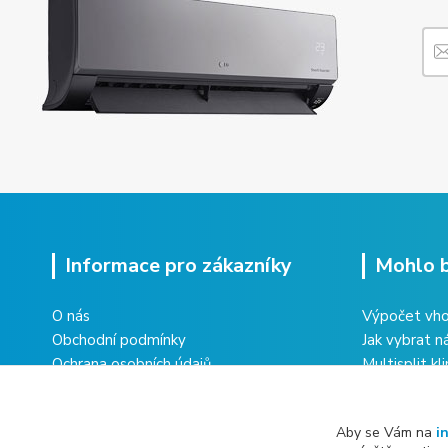
Informace pro zákazníky
Mohlo b
O nás
Výpočet vho
Obchodní podmínky
Jak vybrat n
Ochrana osobních údajů
Multisplit kl
Vrácení zboží
domu
Reklamace zboží
Co obnáší úd
Aby se Vám na
i
Kontakty