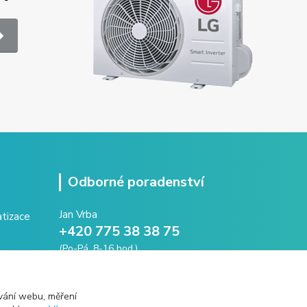
Odborné poradenství
Jan Vrba
+420 775 38 38 75
(Po-Pá, 8-16 hod.)
vrba@intechna.cz
vání webu, měření