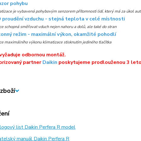
nzor pohybu
atizace je vybavená pohybovým senzorem přítomnosti lidí, který má za úkol a
 proudění vzduchu - stejná teplota v celé místnosti
ce schopná směřovat vduch nejen nahoru a dolů, ale také do stran
onný režim - maximální výkon, okamžité pohodlí
ce maximálního výkonu klimatizace stisknutím jediného tlačítka
 vyžaduje odbornou montáž.
orizovaný partner
Daikin
poskytujeme prodlouženou 3 leto
zboží
žení
ogový list Daikin Perfera R model
telský manuál Daikin Perfera R