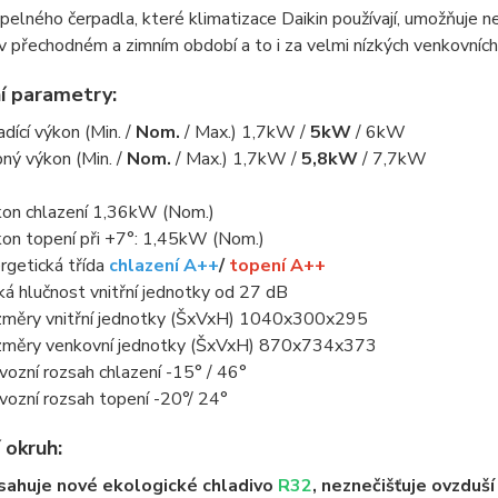
epelného čerpadla, které klimatizace Daikin používají, umožňuje n
v přechodném a zimním období a to i za velmi nízkých venkovních
í parametry:
adící výkon (Min. /
Nom.
/ Max.) 1,7kW /
5kW
/ 6kW
ný výkon (Min. /
Nom.
/ Max.) 1,7kW /
5,8kW
/ 7,7kW
kon chlazení 1,36kW (Nom.)
kon topení při +7°: 1,45kW (Nom.)
rgetická třída
chlazení A++
/
topení A++
ká hlučnost vnitřní jednotky od 27 dB
měry vnitřní jednotky (ŠxVxH) 1040x300x295
měry venkovní jednotky (ŠxVxH) 870x734x373
vozní rozsah chlazení -15° / 46°
vozní rozsah topení -20°/ 24°
 okruh:
ahuje nové ekologické chladivo
R32
, neznečišťuje ovzduší