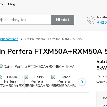
kty
Blog
Nevíte
Hledat
+420
plit nástěnné
Daikin Perfera FTXM50A+RXM50A 5kW
kin Perfera FTXM50A+RXM50A
Spli
5kW 
Cena s
venkov
Dos
Cen