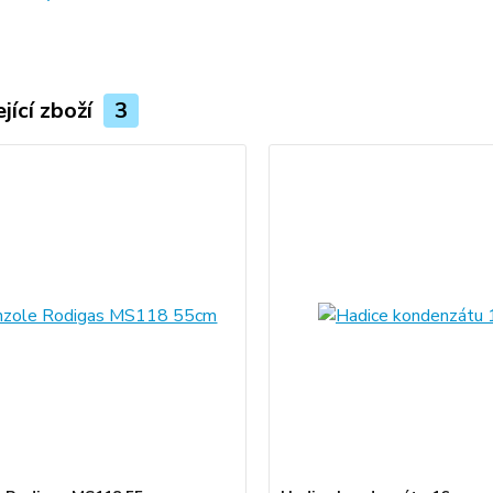
jící zboží
3