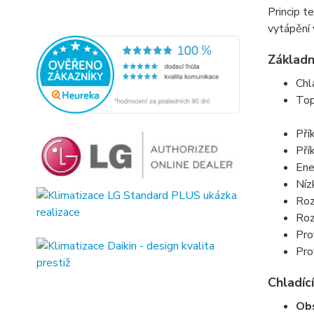
Princip t
vytápění 
Základn
Chl
Top
Pří
Pří
Ene
Níz
Roz
Roz
Pro
Pro
Chladící
Obs