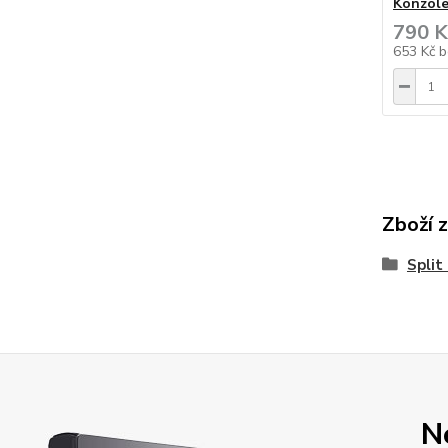
Konzole
790 K
653 Kč
b
Zboží 
Split
N