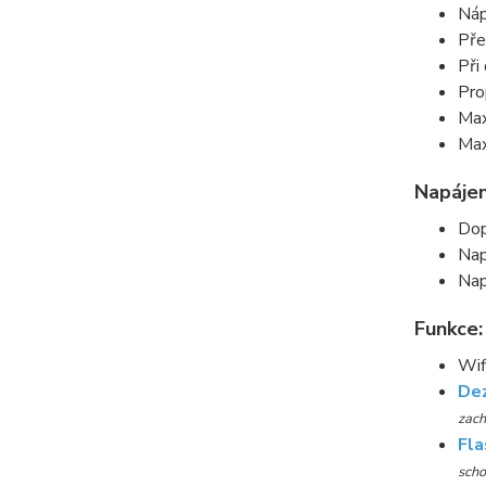
Náp
Pře
Při
Pro
Max
Max
Napájen
Dop
Nap
Nap
Funkce:
Wif
Dez
zach
Fla
scho