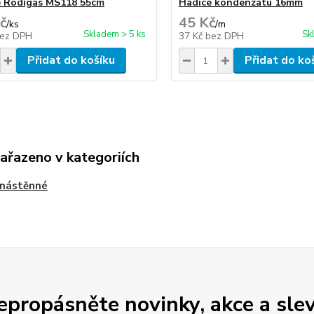
 Rodigas MS118 55cm
Hadice kondenzátu 16mm
č
45 Kč
/
ks
/
m
Skladem > 5 ks
Sk
ez DPH
37 Kč
bez DPH
Přidat do košíku
Přidat do ko
zařazeno v kategoriích
 nástěnné
epropásněte novinky, akce a slev