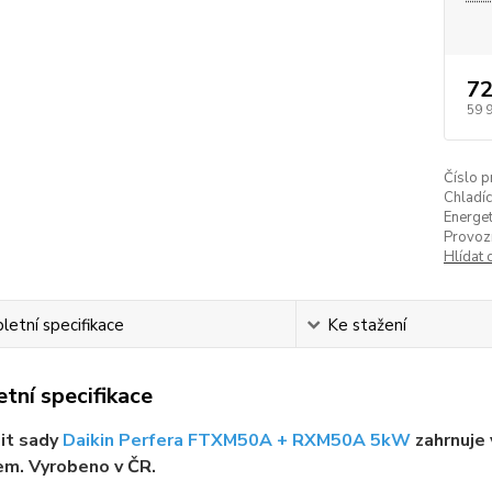
72
59 
Číslo p
Chladíc
Energet
Provozn
Hlídat 
etní specifikace
Ke stažení
tní specifikace
it sady
Daikin Perfera FTXM50A + RXM50A 5kW
zahrnuje 
em. Vyrobeno v ČR.