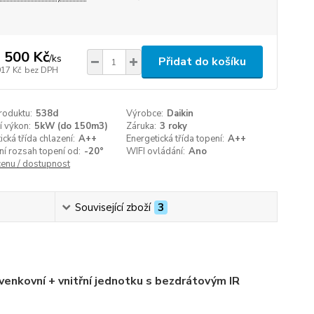
 500 Kč
/
ks
Přidat do košíku
917 Kč
bez DPH
roduktu:
538d
Výrobce:
Daikin
í výkon:
5kW (do 150m3)
Záruka:
3 roky
ická třída chlazení:
A++
Energetická třída topení:
A++
í rozsah topení od:
-20°
WIFI ovládání:
Ano
cenu / dostupnost
Související zboží
3
venkovní + vnitřní jednotku s bezdrátovým IR