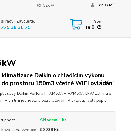
Přihlášení
CZK
 si rady? Zavolejte.
0
ks
za
0 Kč
 775 38 38 75
 5kW
t klimatizace Daikin o chladícím výkonu
do prostoru 150m3 včetně WIFI ovládání
plit sady Daikin Perfera FTXM50A + RXM50A 5kW zahrnuje
ní + vnitřní jednotku s bezdrátovým IR ovlada...
celý popis
tupnost
Skladem 1 ks
íková cena výrobce
90 738 Kč