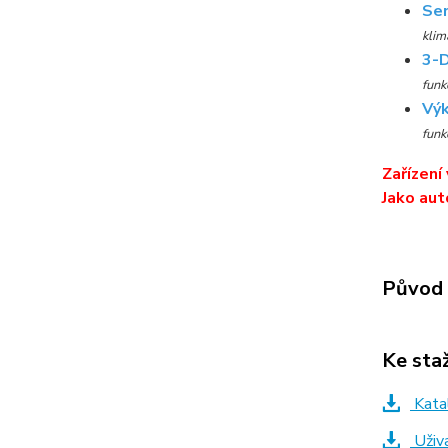
Se
klim
3-D
funk
Výk
funk
Zařízení
Jako aut
Původ 
Ke sta
Katal
Uživa