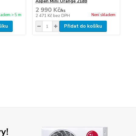
Aspen Mini Orange 21dB
2 990 Kč
/
ks
ladem > 5 m
Není skladem
2 471 Kč
bez DPH
šíku
Přidat do košíku
y!