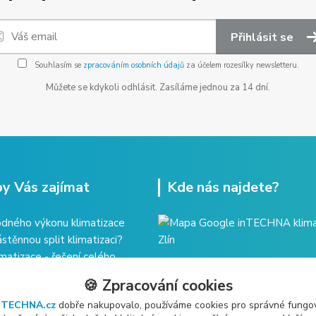
Přihlásit se
Souhlasím se
zpracováním osobních údajů
za účelem rozesílky newsletteru.
Můžete se kdykoli odhlásit. Zasíláme jednou za 14 dní.
y Vás zajímat
Kde nás najdete?
dného výkonu klimatizace
ástěnnou split klimatizaci?
imatizace - řešení celého
🍪 Zpracování cookies
ržba klimatizace?
nTECHNA.cz
dobře nakupovalo, používáme cookies pro správné fungo