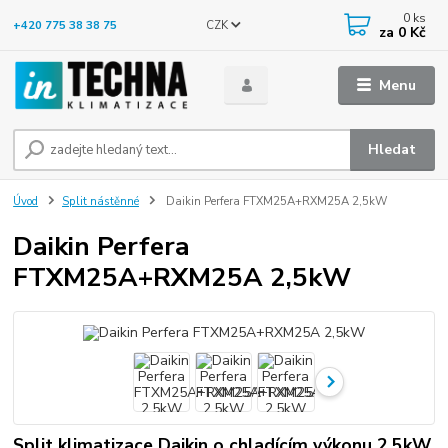
0
ks
CZK
+420 775 38 38 75
za
0 Kč
Menu
Hledat
Úvod
Split nástěnné
Daikin Perfera FTXM25A+RXM25A 2,5kW
Daikin Perfera
FTXM25A+RXM25A 2,5kW
Split klimatizace Daikin o chladícím výkonu 2,5kW