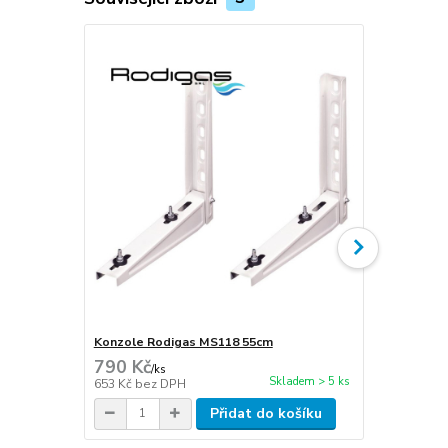
Konzole Rodigas MS118 55cm
Hadice kon
790 Kč
45 Kč
/
ks
/
m
Skladem > 5 ks
653 Kč
bez DPH
37 Kč
bez D
Přidat do košíku