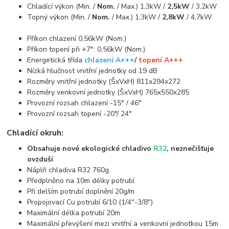
Chladící výkon (Min. /
Nom.
/ Max.) 1,3kW /
2,5kW
/ 3,2kW
Topný výkon (Min. /
Nom.
/ Max.) 1,3kW /
2,8kW
/ 4,7kW
Příkon chlazení 0,56kW (Nom.)
Příkon topení při +7°: 0,56kW (Nom.)
Energetická třída
chlazení A+++
/
topení A+++
Nízká hlučnost vnitřní jednotky od 19 dB
Rozměry vnitřní jednotky (ŠxVxH) 811x294x272
Rozměry venkovní jednotky (ŠxVxH) 765x550x285
Provozní rozsah chlazení -15° / 46°
Provozní rozsah topení -20°/ 24°
Chladící okruh:
Obsahuje nové ekologické chladivo
R32
, neznečišťuje
ovzduší
Náplň chladiva R32 760g
Předplněno na 10m délky potrubí
Při delším potrubí doplnění 20g/m
Propojovací Cu potrubí 6/10 (1/4"-3/8")
Maximální délka potrubí 20m
Maximální převýšení mezi vnitřní a venkovní jednotkou 15m