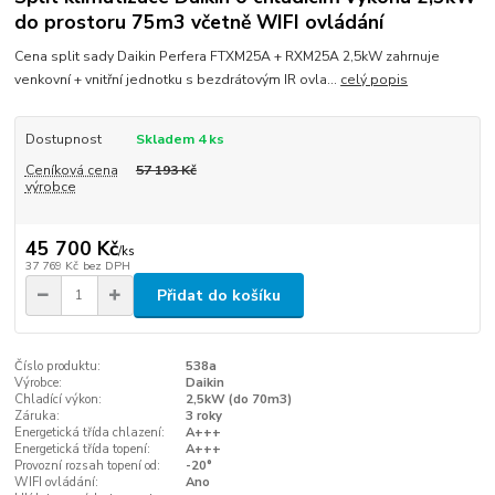
do prostoru 75m3 včetně WIFI ovládání
Cena split sady Daikin Perfera FTXM25A + RXM25A 2,5kW zahrnuje
venkovní + vnitřní jednotku s bezdrátovým IR ovla...
celý popis
Dostupnost
Skladem 4 ks
Ceníková cena
57 193 Kč
výrobce
45 700 Kč
/
ks
37 769 Kč
bez DPH
Přidat do košíku
Číslo produktu:
538a
Výrobce:
Daikin
Chladící výkon:
2,5kW (do 70m3)
Záruka:
3 roky
Energetická třída chlazení:
A+++
Energetická třída topení:
A+++
Provozní rozsah topení od:
-20°
WIFI ovládání:
Ano