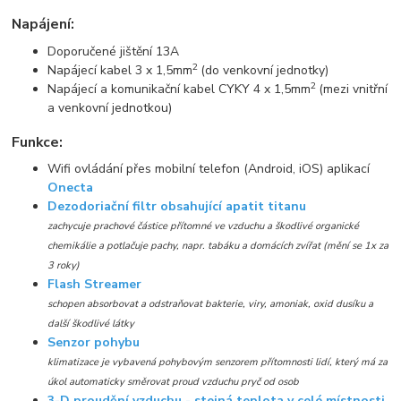
Napájení:
Doporučené jištění 13A
2
Napájecí kabel 3 x 1,5mm
(do venkovní jednotky)
2
Napájecí a komunikační kabel CYKY 4 x 1,5mm
(mezi vnitřní
a venkovní jednotkou)
Funkce:
Wifi ovládání přes mobilní telefon (Android, iOS) aplikací
Onecta
Dezodoriační filtr obsahující apatit titanu
zachycuje prachové částice přítomné ve vzduchu a škodlivé organické
chemikálie a potlačuje pachy, napr. tabáku a domácích zvířat (mění se 1x za
3 roky)
Flash Streamer
schopen absorbovat a odstraňovat bakterie, viry, amoniak, oxid dusíku a
další škodlivé látky
Senzor pohybu
klimatizace je vybavená pohybovým senzorem přítomnosti lidí, který má za
úkol automaticky směrovat proud vzduchu pryč od osob
3-D proudění vzduchu - stejná teplota v celé místnosti