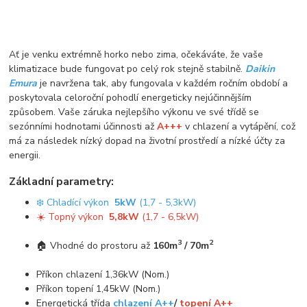
Ať je venku extrémně horko nebo zima, očekáváte, že vaše
klimatizace bude fungovat po celý rok stejně stabilně.
Daikin
Emura
je navržena tak, aby fungovala v každém ročním období a
poskytovala celoroční pohodlí energeticky nejúčinnějším
způsobem. Vaše záruka nejlepšího výkonu ve své třídě se
sezónními hodnotami účinnosti až
A+++
v chlazení a vytápění, což
má za následek nízký dopad na životní prostředí a nízké účty za
energii.
Základní parametry:
❄️ Chladící výkon
5kW
(1,7 - 5,3kW)
☀️ Topný výkon
5,8kW
(1,7 - 6,5kW)
3
2
🏠 Vhodné do prostoru až
160m
/ 70m
Příkon chlazení 1,36kW (Nom.)
Příkon topení 1,45kW (Nom.)
Energetická třída
chlazení A++
/
topení A++