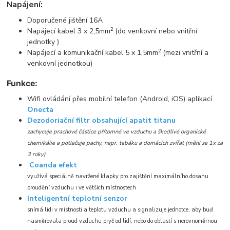
Napájení:
Doporučené jištění 16A
2
Napájecí kabel 3 x 2,5mm
(do venkovní nebo vnitřní
jednotky )
2
Napájecí a komunikační kabel 5 x 1,5mm
(mezi vnitřní a
venkovní jednotkou)
Funkce:
Wifi ovládání přes mobilní telefon (Android, iOS) aplikací
Onecta
Dezodoriační filtr obsahující apatit titanu
zachycuje prachové částice přítomné ve vzduchu a škodlivé organické
chemikálie a potlačuje pachy, napr. tabáku a domácích zvířat (mění se 1x za
3 roky)
Coanda efekt
využívá speciálně navržené klapky pro zajištění maximálního dosahu
proudění vzduchu i ve větších místnostech
Inteligentní teplotní senzor
snímá lidi v místnosti a teplotu vzduchu a signalizuje jednotce, aby buď
nasměrovala proud vzduchu pryč od lidí, nebo do oblastí s nerovnoměrnou