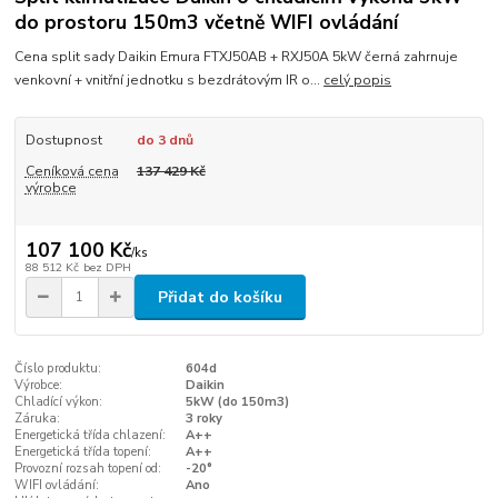
do prostoru 150m3 včetně WIFI ovládání
Cena split sady Daikin Emura FTXJ50AB + RXJ50A 5kW černá zahrnuje
venkovní + vnitřní jednotku s bezdrátovým IR o...
celý popis
Dostupnost
do 3 dnů
Ceníková cena
137 429 Kč
výrobce
107 100 Kč
/
ks
88 512 Kč
bez DPH
Přidat do košíku
Číslo produktu:
604d
Výrobce:
Daikin
Chladící výkon:
5kW (do 150m3)
Záruka:
3 roky
Energetická třída chlazení:
A++
Energetická třída topení:
A++
Provozní rozsah topení od:
-20°
WIFI ovládání:
Ano