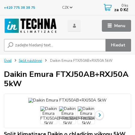
0
ks
CZK
+420 775 38 38 75
za
0 Kč
Menu
Hledat
Úvod
Split nástěnné
Daikin Emura FTXJ50AB+RXJ50A 5kW
Daikin Emura FTXJ50AB+RXJ50A
5kW
Split klimatizace Daikin o chladícím výkonu 5kW