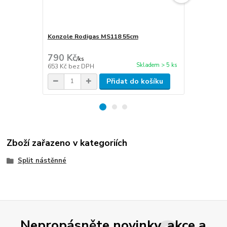
Konzole Rodigas MS118 55cm
Cu potrubí i
stěna 1mm
790 Kč
270 Kč
/
ks
/
m
Skladem > 5 ks
653 Kč
bez DPH
223 Kč
bez 
Přidat do košíku
Zboží zařazeno v kategoriích
Split nástěnné
Nepropásněte novinky, akce a