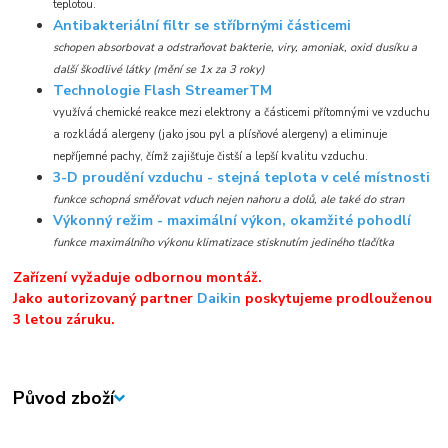
teplotou.
Antibakteriální filtr se stříbrnými částicemi
schopen absorbovat a odstraňovat bakterie, viry, amoniak, oxid dusíku a
další škodlivé látky (mění se 1x za 3 roky)
Technologie Flash StreamerTM
využívá chemické reakce mezi elektrony a částicemi přítomnými ve vzduchu
a rozkládá alergeny (jako jsou pyl a plísňové alergeny) a eliminuje
nepříjemné pachy, čímž zajišťuje čistší a lepší kvalitu vzduchu.
3-D proudění vzduchu - stejná teplota v celé místnosti
funkce schopná směřovat vduch nejen nahoru a dolů, ale také do stran
Výkonný režim - maximální výkon, okamžité pohodlí
funkce maximálního výkonu klimatizace stisknutím jediného tlačítka
Zařízení vyžaduje odbornou montáž.
Jako autorizovaný partner
Daikin
poskytujeme prodlouženou
3 letou záruku.
Původ zboží