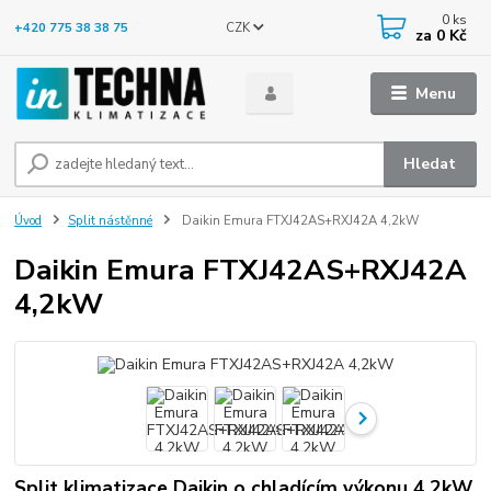
0
ks
CZK
+420 775 38 38 75
za
0 Kč
Menu
Hledat
Úvod
Split nástěnné
Daikin Emura FTXJ42AS+RXJ42A 4,2kW
Daikin Emura FTXJ42AS+RXJ42A
4,2kW
Split klimatizace Daikin o chladícím výkonu 4,2kW