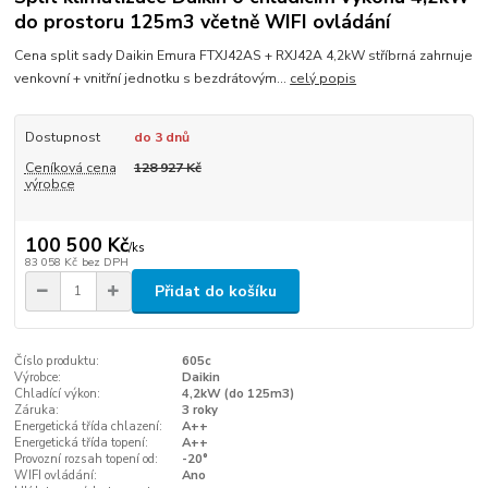
do prostoru 125m3 včetně WIFI ovládání
Cena split sady Daikin Emura FTXJ42AS + RXJ42A 4,2kW stříbrná zahrnuje
venkovní + vnitřní jednotku s bezdrátovým...
celý popis
Dostupnost
do 3 dnů
Ceníková cena
128 927 Kč
výrobce
100 500 Kč
/
ks
83 058 Kč
bez DPH
Přidat do košíku
Číslo produktu:
605c
Výrobce:
Daikin
Chladící výkon:
4,2kW (do 125m3)
Záruka:
3 roky
Energetická třída chlazení:
A++
Energetická třída topení:
A++
Provozní rozsah topení od:
-20°
WIFI ovládání:
Ano