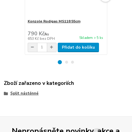
Konzole Rodigas MS118 55cm
Cu potrubí i
stěna 1mm
790 Kč
270 Kč
/
ks
/
m
Skladem > 5 ks
653 Kč
bez DPH
223 Kč
bez 
Přidat do košíku
Zboží zařazeno v kategoriích
Split nástěnné
Nepropásněte novinky, akce a