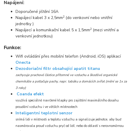
Napájení:
Doporučené jištění 16A
2
Napájecí kabel 3 x 2,5mm
(do venkovní nebo vnitřní
jednotky )
2
Napájecí a komunikační kabel 5 x 1,5mm
(mezi vnitřní a
venkovní jednotkou)
Funkce:
Wifi ovládání přes mobilní telefon (Android, iOS) aplikací
Onecta
Dezodoriační filtr obsahující apatit titanu
zachycuje prachové částice přítomné ve vzduchu a škodlivé organické
chemikálie a potlačuje pachy, napr. tabáku a domácích zvířat (mění se 1x za
3 roky)
Coanda efekt
využívá speciálně navržené klapky pro zajištění maximálního dosahu
proudění vzduchu i ve větších místnostech
Inteligentní teplotní senzor
snímá lidi v místnosti a teplotu vzduchu a signalizuje jednotce, aby buď
nasměrovala proud vzduchu pryč od lidí, nebo do oblastí s nerovnoměrnou