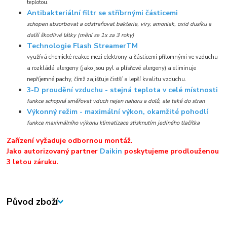
teplotou.
Antibakteriální filtr se stříbrnými částicemi
schopen absorbovat a odstraňovat bakterie, viry, amoniak, oxid dusíku a
další škodlivé látky (mění se 1x za 3 roky)
Technologie Flash StreamerTM
využívá chemické reakce mezi elektrony a částicemi přítomnými ve vzduchu
a rozkládá alergeny (jako jsou pyl a plísňové alergeny) a eliminuje
nepříjemné pachy, čímž zajišťuje čistší a lepší kvalitu vzduchu.
3-D proudění vzduchu - stejná teplota v celé místnosti
funkce schopná směřovat vduch nejen nahoru a dolů, ale také do stran
Výkonný režim - maximální výkon, okamžité pohodlí
funkce maximálního výkonu klimatizace stisknutím jediného tlačítka
Zařízení vyžaduje odbornou montáž.
Jako autorizovaný partner
Daikin
poskytujeme prodlouženou
3 letou záruku.
Původ zboží