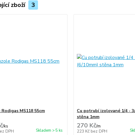
jící zboží
3
 Rodigas MS118 55cm
Cu potrubí izolované 1/4 - 3
stěna 1mm
č
270 Kč
/
ks
/
m
Skladem > 5 ks
Sk
ez DPH
223 Kč
bez DPH