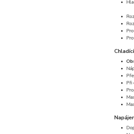
Hla
Roz
Roz
Pro
Pro
Chladící
Obs
Náp
Pře
Při
Pro
Max
Max
Napájen
Dop