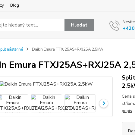
kty
Blog
Nevíte
Hledat
+420
plit nástěnné
Daikin Emura FTXJ25AS+RXJ25A 2,5kW
kin Emura FTXJ25AS+RXJ25A 2
Spli
2,5k
Cena s
stříbr
popis
Dos