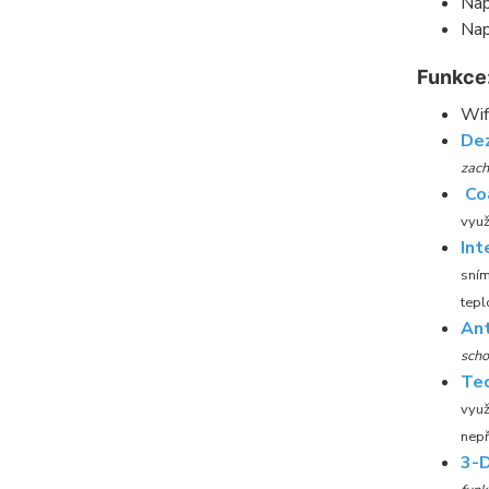
Nap
Nap
Funkce
Wif
Dez
zach
Co
využ
Int
sním
tepl
Ant
scho
Te
využ
nepř
3-D