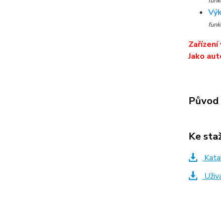
funk
Výk
funk
Zařízení
Jako aut
Původ 
Ke sta
Kata
Uživa