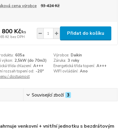
íková cena výrobce
93 424 Kč
 800 Kč
/
ks
Přidat do košíku
165 Kč
bez DPH
roduktu:
605a
Výrobce:
Daikin
í výkon:
2,5kW (do 70m3)
Záruka:
3 roky
ická třída chlazení:
A+++
Energetická třída topení:
A+++
í rozsah topení od:
-20°
WIFI ovládání:
Ano
cenu / dostupnost
Související zboží
3
ahrnuje venkovní + vnitřní jednotku s bezdrátovým