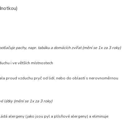
ednotkou)
otlačuje pachy, napr. tabáku a domácích zvířat (mění se 1x za 3 roky)
uchu i ve větších místnostech
ovala proud vzduchu pryč od lidí, nebo do oblastí s nerovnoměrnou
vé látky (mění se 1x za 3 roky)
ádá alergeny (jako jsou pyl a plísňové alergeny) a eliminuje