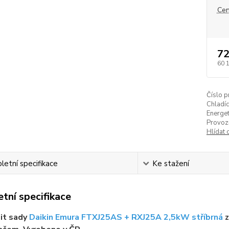
Cen
72
60 
Číslo p
Chladíc
Energet
Provozn
Hlídat 
etní specifikace
Ke stažení
tní specifikace
it sady
Daikin Emura FTXJ25AS + RXJ25A 2,5kW stříbrná
z