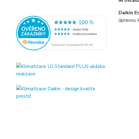
IR ovlad
Daikin 
úpravou, 