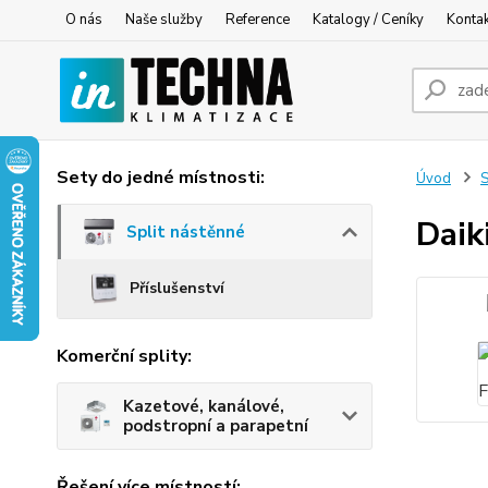
O nás
Naše služby
Reference
Katalogy / Ceníky
Konta
Sety do jedné místnosti:
Úvod
S
Dai
Split nástěnné
Příslušenství
Komerční splity:
Kazetové, kanálové,
podstropní a parapetní
Řešení více místností: