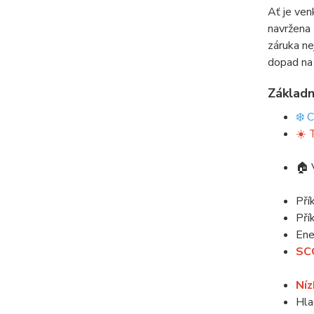
Ať je ven
navržena 
záruka ne
dopad na 
Základn
❄️ 
☀️ 
🏠 
Pří
Pří
Ene
SC
Níz
Hla