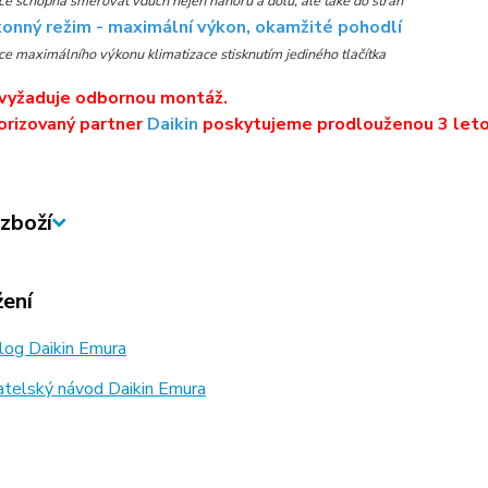
ce schopná směřovat vduch nejen nahoru a dolů, ale také do stran
onný režim - maximální výkon, okamžité pohodlí
ce maximálního výkonu klimatizace stisknutím jediného tlačítka
 vyžaduje odbornou montáž.
orizovaný partner
Daikin
poskytujeme prodlouženou 3 leto
zboží
žení
log Daikin Emura
telský návod Daikin Emura