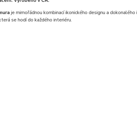
ačem. Vyrobeno v ČR.
Emura
je mimořádnou kombinací ikonického designu a dokonalého 
která se hodí do každého interiéru.