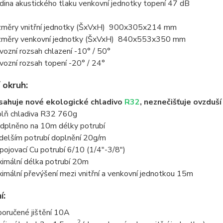
dina akustického tlaku venkovní jednotky topení 47 dB
měry vnitřní jednotky (ŠxVxH) 900x305x214 mm
měry venkovní jednotky (ŠxVxH) 840x553x350 mm
vozní rozsah chlazení -10° / 50°
vozní rozsah topení -20° / 24°
 okruh:
ahuje nové ekologické chladivo
R32
, neznečišťuje ovzduš
lň chladiva R32 760g
dplněno na 10m délky potrubí
 delším potrubí doplnění 20g/m
pojovací Cu potrubí 6/10 (1/4"-3/8")
imální délka potrubí 20m
imální převýšení mezi vnitřní a venkovní jednotkou 15m
í:
oručené jištění 10A
2