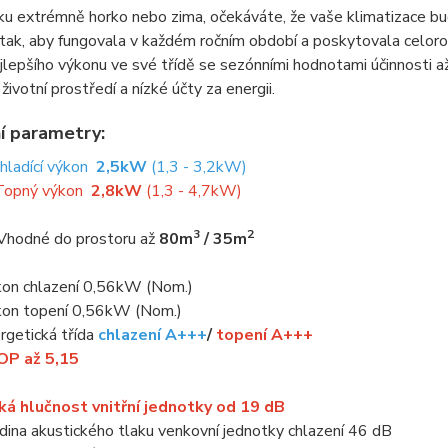
ku extrémně horko nebo zima, očekáváte, že vaše klimatizace bu
tak, aby fungovala v každém ročním období a poskytovala celoro
jlepšího výkonu ve své třídě se sezónními hodnotami účinnosti a
životní prostředí a nízké účty za energii.
í parametry:
Chladící výkon
2,5kW
(1,3 - 3,2kW)
Topný výkon
2,8kW
(1,3 - 4,7kW)
3
2
Vhodné do prostoru až
80m
/ 35m
kon chlazení 0,56kW (Nom.)
kon topení 0,56kW (Nom.)
rgetická třída
chlazení A+++
/
topení A+++
OP až 5,15
ká hlučnost vnitřní jednotky od 19 dB
dina akustického tlaku venkovní jednotky chlazení 46 dB