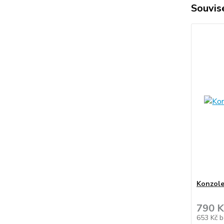
Souvise
Konzole
790 K
653 Kč
b