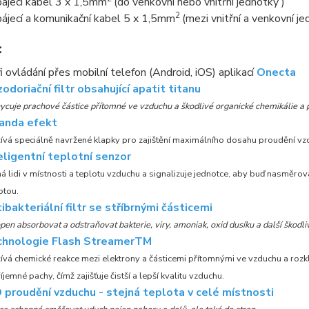
ájecí kabel 3 x 1,5mm
(do venkovní nebo vnitřní jednotky )
2
ájecí a komunikační kabel 5 x 1,5mm
(mezi vnitřní a venkovní j
:
i ovládání přes mobilní telefon (Android, iOS) aplikací
Onecta
odoriační filtr obsahující apatit titanu
ycuje prachové částice přítomné ve vzduchu a škodlivé organické chemikálie a p
anda efekt
ívá speciálně navržené klapky pro zajištění maximálního dosahu proudění vzd
eligentní teplotní senzor
á lidi v místnosti a teplotu vzduchu a signalizuje jednotce, aby buď nasměr
otou.
ibakteriální filtr se stříbrnými částicemi
pen absorbovat a odstraňovat bakterie, viry, amoniak, oxid dusíku a další škodli
chnologie Flash StreamerTM
ívá chemické reakce mezi elektrony a částicemi přítomnými ve vzduchu a rozkl
íjemné pachy, čímž zajišťuje čistší a lepší kvalitu vzduchu.
 proudění vzduchu - stejná teplota v celé místnosti