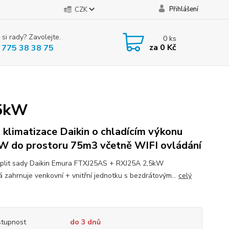
Přihlášení
CZK
 si rady? Zavolejte.
0
ks
za
0 Kč
 775 38 38 75
,5kW
t klimatizace Daikin o chladícím výkonu
W do prostoru 75m3 včetně WIFI ovládání
plit sady Daikin Emura FTXJ25AS + RXJ25A 2,5kW
ná zahrnuje venkovní + vnitřní jednotku s bezdrátovým...
celý
tupnost
do 3 dnů