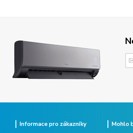
N
Informace pro zákazníky
Mohlo b