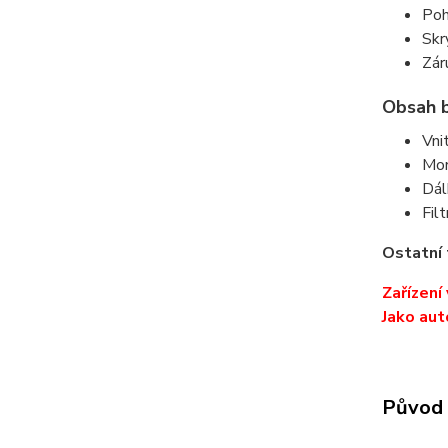
Poh
Skr
Zár
Obsah b
Vni
Mon
Dál
Fil
Ostatní 
Zařízení
Jako aut
Původ 