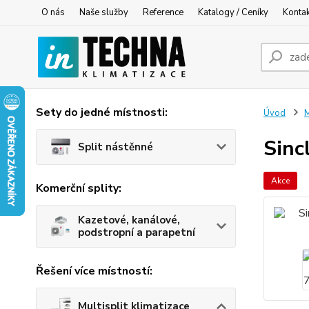
O nás
Naše služby
Reference
Katalogy / Ceníky
Konta
Sety do jedné místnosti:
Úvod
M
Sinc
Split nástěnné
Akce
Komerční splity:
Kazetové, kanálové,
podstropní a parapetní
Řešení více místností:
Multisplit klimatizace