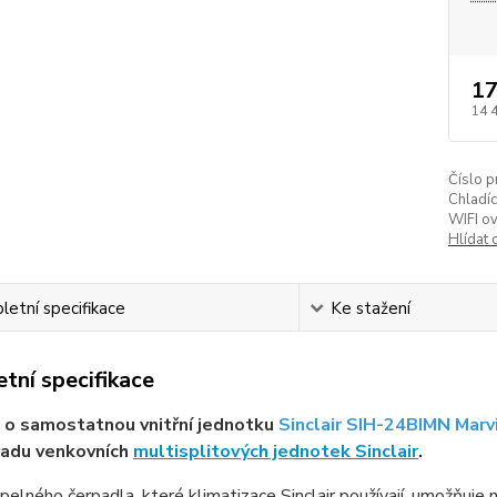
17
14 
Číslo p
Chladíc
WIFI ov
Hlídat 
etní specifikace
Ke stažení
tní specifikace
 o samostatnou vnitřní jednotku
Sinclair SIH-24BIMN Marv
řadu venkovních
multisplitových jednotek Sinclair
.
epelného čerpadla, které klimatizace Sinclair používají, umožňuje 