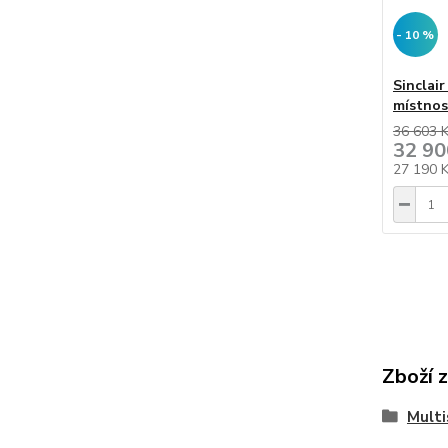
- 10 %
Sinclai
místnos
36 603 
32 90
27 190 
Zboží 
Multi