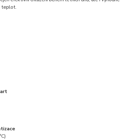
 teplot.
art
atizace
°C)