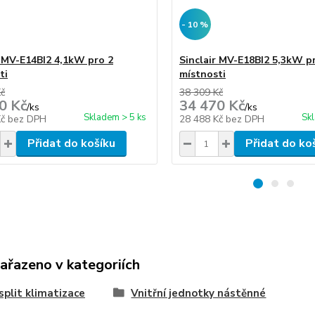
- 10 %
r MV-E14BI2 4,1kW pro 2
Sinclair MV-E18BI2 5,3kW p
ti
místnosti
Kč
38 309 Kč
0 Kč
34 470 Kč
/
ks
/
ks
Skladem > 5 ks
Sk
Kč
bez DPH
28 488 Kč
bez DPH
Přidat do košíku
Přidat do ko
zařazeno v kategoriích
split klimatizace
Vnitřní jednotky nástěnné