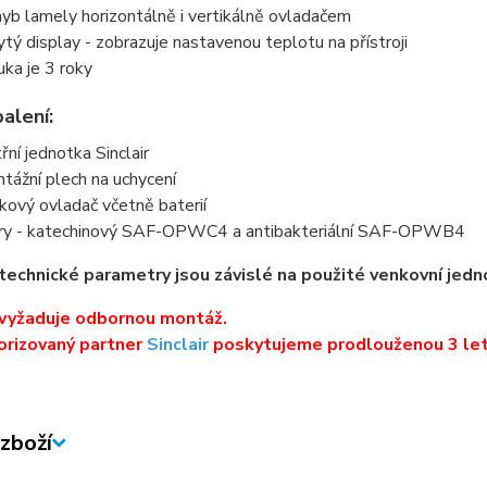
yb lamely horizontálně i vertikálně ovladačem
ytý display - zobrazuje nastavenou teplotu na přístroji
uka je 3 roky
alení:
třní jednotka Sinclair
tážní plech na uchycení
kový ovladač včetně baterií
try - katechinový SAF-OPWC4 a antibakteriální SAF-OPWB4
technické parametry jsou závislé na použité venkovní jedn
 vyžaduje odbornou montáž.
orizovaný partner
Sinclair
poskytujeme prodlouženou 3 let
zboží