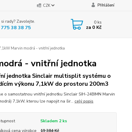
Přihlášení
CZK
 si rady? Zavolejte.
0
ks
za
0 Kč
 775 38 38 75
,1kW Marvin modrá - vnitřní jednotka
odrá - vnitřní jednotka
řní jednotka Sinclair multisplit systému o
dícím výkonu 7,1kW do prostoru 200m3
se o samostatnou vnitřní jednotku Sinclair SIH-24BIMN Marvin
odrá) 7,1kW, kterou lze napojit na šir...
celý popis
tupnost
Skladem 2 ks
íková cena výrobce
19 384 Kč