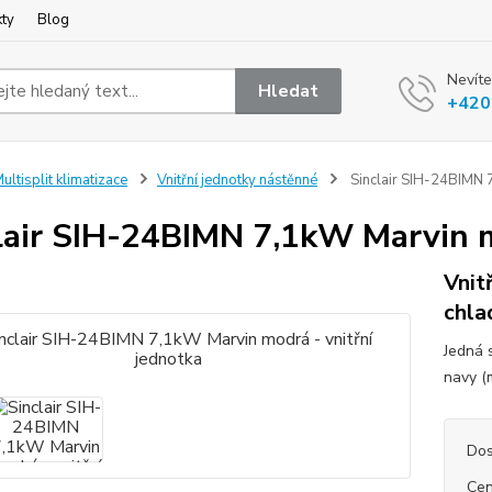
kty
Blog
Nevíte
Hledat
+420
ultisplit klimatizace
Vnitřní jednotky nástěnné
Sinclair SIH-24BIMN 7
lair SIH-24BIMN 7,1kW Marvin m
Vnit
chla
Jedná 
navy (m
Dos
Cen