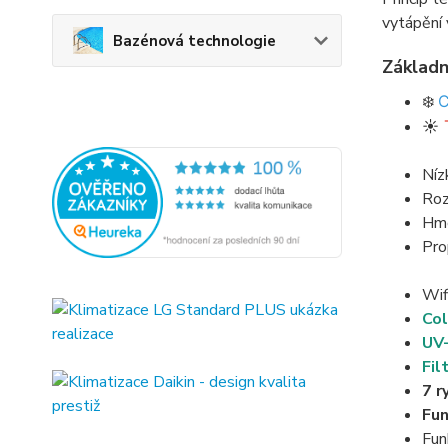
vytápění 
Bazénová technologie
Základn
❄️
C
☀️
Níz
Roz
Hmo
Pro
Wif
Col
UV-
Fil
7 r
Fun
Fun