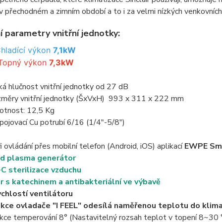
v přechodném a zimním období a to i za velmi nízkých venkovních
í parametry vnitřní jednotky:
hladící výkon
7,1kW
Topný výkon
7,3kW
ká hlučnost vnitřní jednotky od 27 dB
měry vnitřní jednotky (ŠxVxH) 993 x 311 x 222 mm
tnost: 12,5 Kg
pojovací Cu potrubí 6/16 (1/4"-5/8")
i ovládání přes mobilní telefon (Android, iOS) aplikací
EWPE Sm
d plasma generátor
C sterilizace vzduchu
tr s katechinem a antibakteriální ve výbavě
ychlostí ventilátoru
kce ovladače "I FEEL" odesílá naměřenou teplotu do klim
kce temperování 8° (Nastavitelný rozsah teplot v topení 8~30 