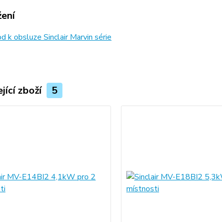
žení
 k obsluze Sinclair Marvin série
jící zboží
5