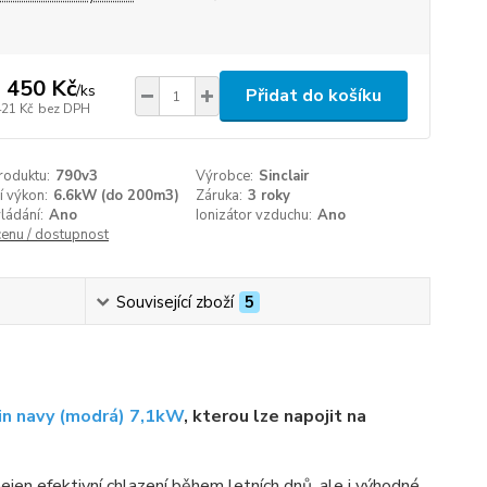
 450 Kč
/
ks
Přidat do košíku
421 Kč
bez DPH
roduktu:
790v3
Výrobce:
Sinclair
í výkon:
6.6kW (do 200m3)
Záruka:
3 roky
ládání:
Ano
Ionizátor vzduchu:
Ano
cenu / dostupnost
Související zboží
5
in navy (modrá) 7,1kW
, kterou lze napojit na
nejen efektivní chlazení během letních dnů, ale i výhodné