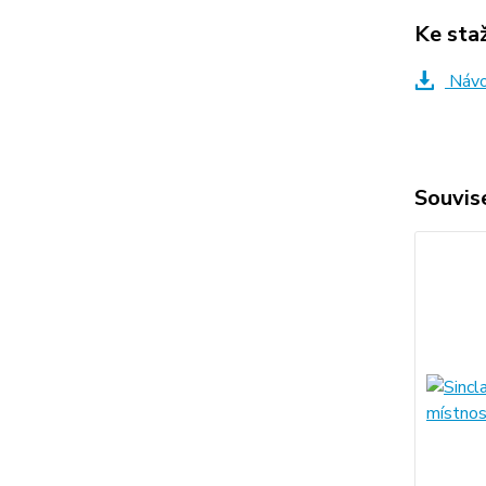
Ke sta
Návod
Souvise