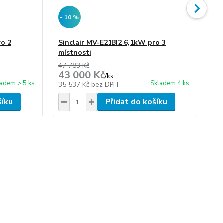
- 10 %
- 
ro 2
Sinclair MV-E21BI2 6,1kW pro 3
Si
místnosti
mí
47 783 Kč
55 
43 000 Kč
50
/
ks
ladem > 5 ks
Skladem 4 ks
35 537 Kč
bez DPH
41
šíku
Přidat do košíku