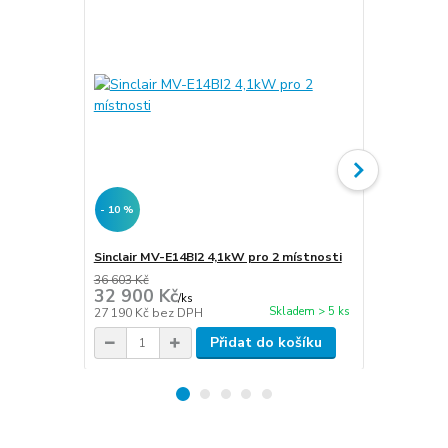
- 10 %
- 10 %
Sinclair MV-E14BI2 4,1kW pro 2 místnosti
Sinclair MV
36 603 Kč
38 309 Kč
32 900 Kč
34 470 
/
ks
Skladem > 5 ks
27 190 Kč
bez DPH
28 488 Kč
be
Přidat do košíku