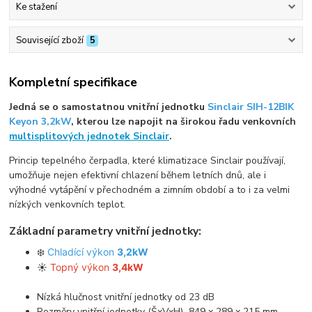
Ke stažení
Související zboží
5
Kompletní specifikace
Jedná se o samostatnou vnitřní jednotku
Sinclair SIH-12BIK
Keyon 3,2kW
, kterou lze napojit na širokou řadu venkovních
multisplitových jednotek Sinclair
.
Princip tepelného čerpadla, které klimatizace Sinclair používají,
umožňuje nejen efektivní chlazení během letních dnů, ale i
výhodné vytápění v přechodném a zimním období a to i za velmi
nízkých venkovních teplot.
Základní parametry vnitřní jednotky:
❄️
Chladící výkon
3,2kW
☀️
Topný výkon
3,4kW
Nízká hlučnost vnitřní jednotky od 23 dB
Rozměry vnitřní jednotky (ŠxVxH) 849 x 289 x 215 mm