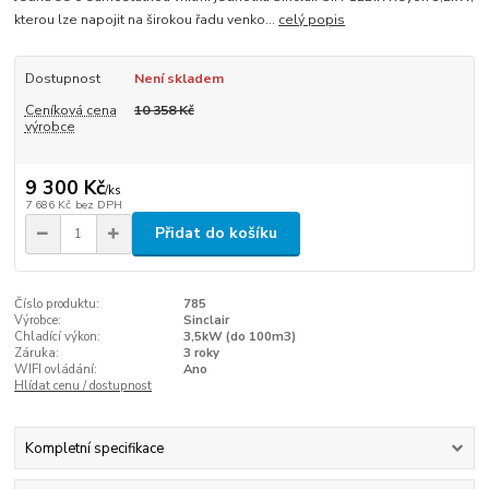
kterou lze napojit na širokou řadu venko...
celý popis
Dostupnost
Není skladem
Ceníková cena
10 358 Kč
výrobce
9 300 Kč
/
ks
7 686 Kč
bez DPH
Přidat do košíku
Číslo produktu:
785
Výrobce:
Sinclair
Chladící výkon:
3,5kW (do 100m3)
Záruka:
3 roky
WIFI ovládání:
Ano
Hlídat cenu / dostupnost
Kompletní specifikace