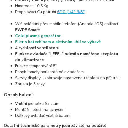
Hmotnost: 10,5 Kg
Propojovací Cu potrubí
6/10 (1/4"-3/8")
Wifi ovládání přes mobilní telefon (Android, iOS) aplikací
EWPE Smart
Cold plasma generátor
Filtr s katechinem a aktivním uhlí ve výbavě
4 rychlosti ventilátoru
Funkce ovladače "I FEEL" odesílá naměřenou teplotu
do klimatizace
Funkce temperování 8°
Pohyb lamely horizontálně ovladačem
Skrytý display - zobrazuje nastavenou teplotu na přístroji
Záruka je 3 roky
Obsah balení:
Vnitřní jednotka Sinclair
Montážní plech na uchycení
Dálkový ovladač včetně baterií
Ostatní technické parametry jsou závislé na použité