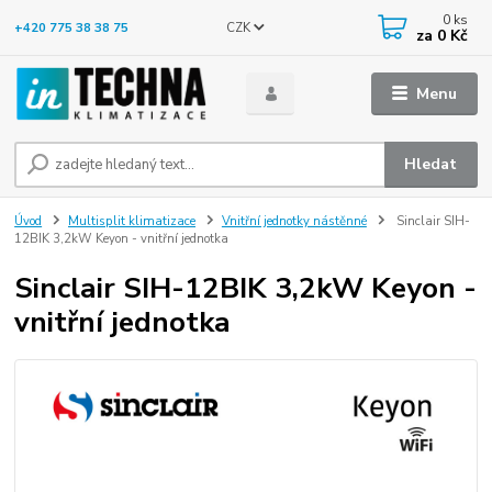
0
ks
CZK
+420 775 38 38 75
za
0 Kč
Menu
Hledat
Úvod
Multisplit klimatizace
Vnitřní jednotky nástěnné
Sinclair SIH-
12BIK 3,2kW Keyon - vnitřní jednotka
Sinclair SIH-12BIK 3,2kW Keyon -
vnitřní jednotka