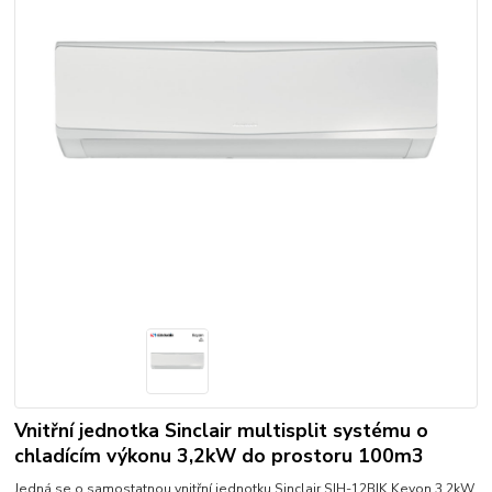
Vnitřní jednotka Sinclair multisplit systému o
chladícím výkonu 3,2kW do prostoru 100m3
Jedná se o samostatnou vnitřní jednotku Sinclair SIH-12BIK Keyon 3,2kW,