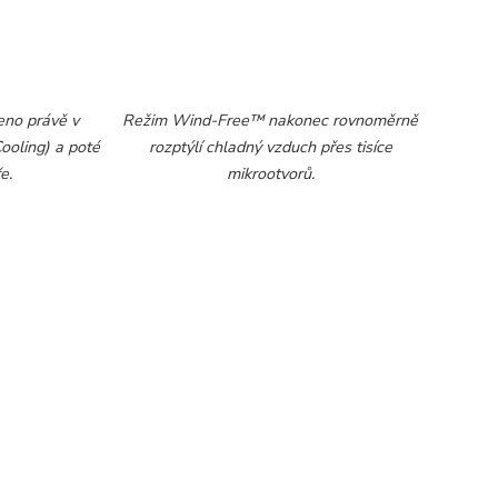
eno právě v
Režim Wind-Free™ nakonec rovnoměrně
ooling) a poté
rozptýlí chladný vzduch přes tisíce
e.
mikrootvorů.