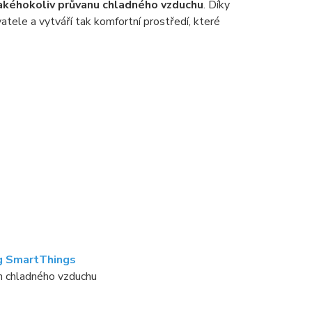
akéhokoliv průvanu chladného vzduchu
. Díky
tele a vytváří tak komfortní prostředí, které
 SmartThings
n chladného vzduchu