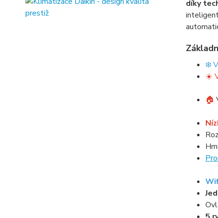
díky te
inteligen
automatic
Základn
❄️ 
☀️ 
🏠
Níz
Roz
Hmo
Pro
Wif
Je
Ovl
5 r