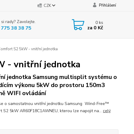
Přihlášení
CZK
 si rady? Zavolejte.
0
ks
za
0 Kč
 775 38 38 75
mfort S2 5kW - vnitřní jednotka
- vnitřní jednotka
řní jednotka Samsung multisplit systému o
dícím výkonu 5kW do prostoru 150m3
ně WIFI ovládání
se o samostatnou vnitřní jednotku Samsung Wind-Free™
t S2 5kW AR60F18C1AWNEU, kterou lze napojit na...
celý