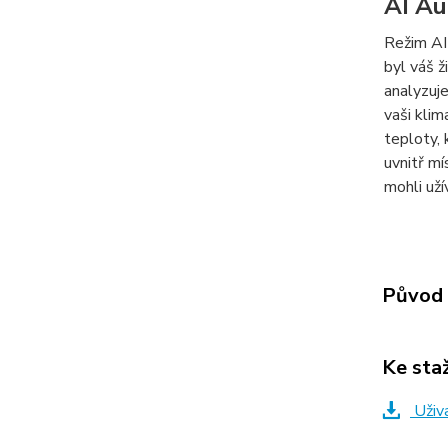
AI Au
Režim AI
byl váš ž
analyzuj
vaši klim
teploty, 
uvnitř mí
mohli uží
Původ 
Ke sta
Uživ