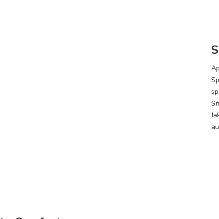
S
Ap
Sp
sp
Sm
Ja
au