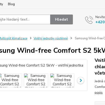
kty
Blog
Nevíte
Hledat
+420
ultisplit klimatizace
Vnitřní jednotky nástěnné
Samsung Wind-free Co
ung Wind-free Comfort S2 5kW 
Vnit
chla
včet
Jedná 
Comfor
popis