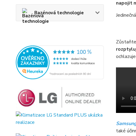
napojit 
Bazénová technologie
Jedinečn
Zůstaňte
rozptylu
ochlazuj
Samsung
také účin