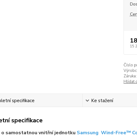
Dos
Cen
18
15 
Číslo p
Výrobc
Záruka:
Hlídat 
etní specifikace
Ke stažení
tní specifikace
 o samostatnou vnitřní jednotku
Samsung Wind-Free™ C