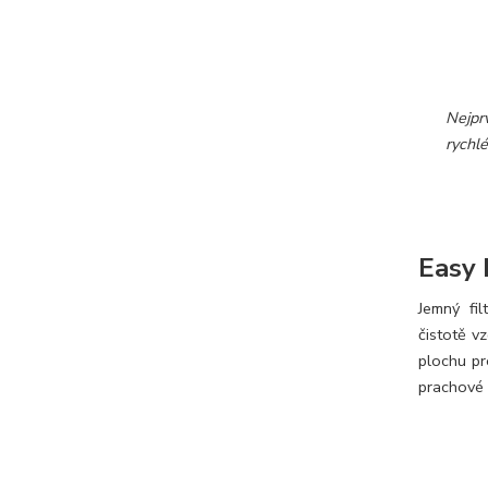
Nejpr
rychlé
Easy 
Jemný fi
čistotě v
plochu pr
prachové 