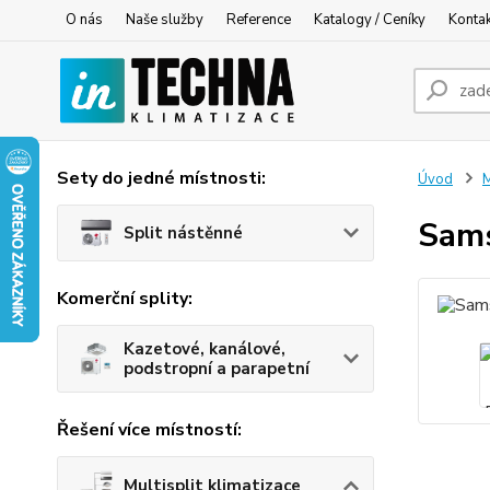
O nás
Naše služby
Reference
Katalogy / Ceníky
Konta
Sety do jedné místnosti:
Úvod
M
Sams
Split nástěnné
Komerční splity:
Kazetové, kanálové,
podstropní a parapetní
Řešení více místností:
Multisplit klimatizace