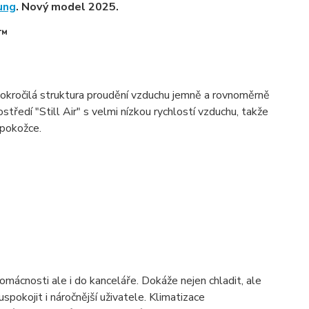
ung
. Nový model 2025.
e™
pokročilá struktura proudění vzduchu jemně a rovnoměrně
ostředí "Still Air" s velmi nízkou rychlostí vzduchu, takže
 pokožce.
mácnosti ale i do kanceláře. Dokáže nejen chladit, ale
spokojit i náročnější uživatele. Klimatizace