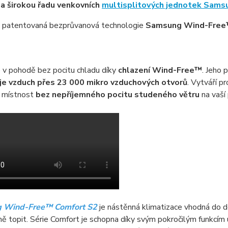
na širokou řadu venkovních
multisplitových jednotek Sams
á patentovaná bezprůvanová technologie
Samsung Wind-Fre
 v pohodě bez pocitu chladu díky
chlazení Wind-Free™
. Jeho 
je vzduch přes 23 000 mikro vzduchových otvorů
. Vytváří pr
e místnost
bez nepříjemného pocitu studeného větru
na vaší
 Wind-Free™ Comfort S2
je nástěnná klimatizace vhodná do do
ně topit. Série Comfort je schopna díky svým pokročilým funkcím u