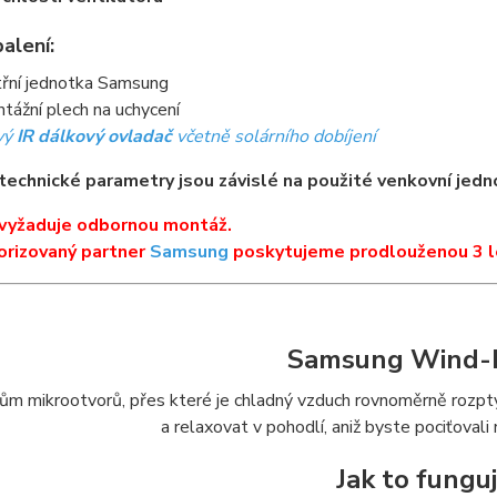
alení:
třní jednotka Samsung
tážní plech na uchycení
vý
IR dálkový ovladač
včetně solárního dobíjení
technické parametry jsou závislé na použité venkovní jedn
 vyžaduje odbornou montáž.
orizovaný partner
Samsung
poskytujeme prodlouženou 3 l
Samsung Wind-
ícům mikrootvorů, přes které je chladný vzduch rovnoměrně rozp
a relaxovat v pohodlí, aniž byste pociťovali
Jak to fungu