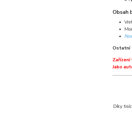
Obsah b
Vni
Mon
No
Ostatní 
Zařízení
Jako aut
Díky tis