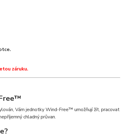
otce.
etou záruku.
Free™
tylován, Vám jednotky Wind-Free™ umožňují žít, pracovat
 nepříjemný chladný průvan.
je?