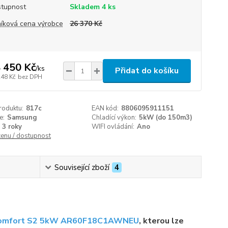
tupnost
Skladem 4 ks
íková cena výrobce
26 370 Kč
 450 Kč
/
ks
Přidat do košíku
248 Kč
bez DPH
roduktu:
817c
EAN kód:
8806095911151
e:
Samsung
Chladící výkon:
5kW (do 150m3)
3 roky
WIFI ovládání:
Ano
cenu / dostupnost
Související zboží
4
omfort S2 5kW AR60F18C1AWNEU
, kterou lze