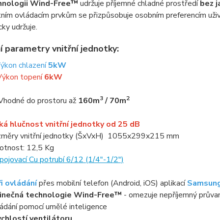
chnologii Wind-Free™
udržuje příjemné chladné prostředí
bez j
tním ovládacím prvkům se přizpůsobuje osobním preferencím uživa
ky udržuje.
í parametry vnitřní jednotky:
Výkon chlazení
5kW
Výkon topení
6kW
3
2
Vhodné do prostoru až
160m
/ 70m
ká hlučnost vnitřní jednotky od 25 dB
měry vnitřní jednotky (ŠxVxH) 1055x299x215 mm
tnost: 12,5 Kg
pojovací Cu potrubí 6/12 (1/4"-1/2")
i ovládání
přes mobilní telefon (Android, iOS) aplikací
Samsung
dinečná technologie Wind-Free™
- omezuje nepříjemný průva
ádání pomocí umělé inteligence
ychlostí ventilátoru