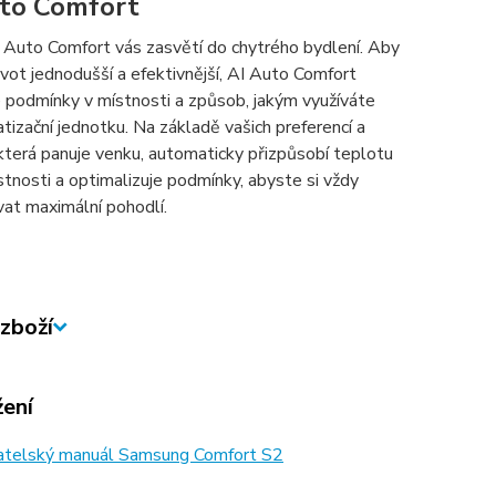
to Comfort
 Auto Comfort vás zasvětí do chytrého bydlení. Aby
ivot jednodušší a efektivnější, AI Auto Comfort
e podmínky v místnosti a způsob, jakým využíváte
atizační jednotku. Na základě vašich preferencí a
která panuje venku, automaticky přizpůsobí teplotu
stnosti a optimalizuje podmínky, abyste si vždy
vat maximální pohodlí.
zboží
žení
atelský manuál Samsung Comfort S2