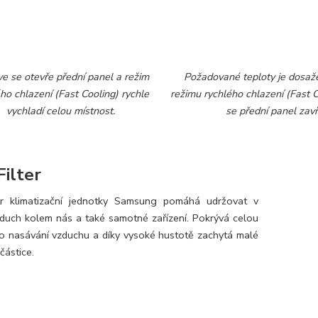
ve se otevře přední panel a režim
Požadované teploty je dosaž
ho chlazení (Fast Cooling) rychle
režimu rychlého chlazení (Fast C
vychladí celou místnost.
se přední panel zavř
Filter
ltr klimatizační jednotky Samsung pomáhá udržovat v
zduch kolem nás a také samotné zařízení. Pokrývá celou
o nasávání vzduchu a díky vysoké hustotě zachytá malé
částice.