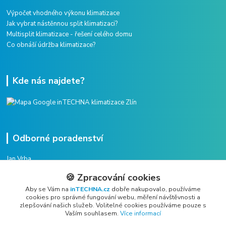
Výpočet vhodného výkonu klimatizace
Jak vybrat nástěnnou split klimatizaci?
Multisplit klimatizace - řešení celého domu
Co obnáší údržba klimatizace?
Kde nás najdete?
Odborné poradenství
Jan Vrba
+420 775 38 38 75
🍪 Zpracování cookies
(Po-Pá, 8-16 hod.)
Aby se Vám na
inTECHNA.cz
dobře nakupovalo, používáme
cookies pro správné fungování webu, měření návštěvnosti a
vrba@intechna.cz
zlepšování našich služeb. Volitelné cookies používáme pouze s
Vaším souhlasem.
Více informací