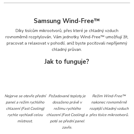
Samsung Wind-Free™
Díky tisícům mikrootvorů, přes které je chladný vzduch
rovnoměrně rozptylován, Vám jednotky Wind-Free™ umožňují žít,
pracovat a relaxovat v pohodlí, aniž byste pociťovali nepříjemný
chladný průvan.
Jak to funguje?
Nejprve se otevře přední
Požadované teploty je
Režim Wind-Free™
panel a režim rychlého
dosaženo právě v
nakonec rovnoměrně
chlazení (Fast Cooling)
režimu rychlého
rozptýlí chladný vzduch
rychle vychladí celou
chlazení (Fast Cooling) a
přes tisíce mikrootvorů.
místnost.
poté se přední panel
zavře.