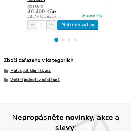
65 188 Kč
76 090 Kč
46 400 Kč
54 100 
/
ks
Skladem 4 ks
38 347 Kč
bez DPH
44 711 Kč
be
Přidat do košíku
Zboží zařazeno v kategoriích
Multisplit klimatizace
Vnitřní jednotky nástěnné
Nepropásněte novinky, akce a
slevy!