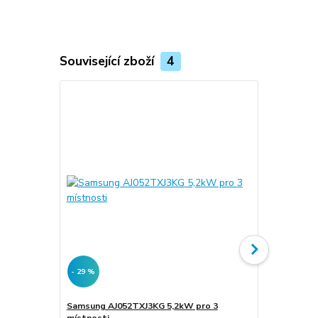
Související zboží
4
- 29 %
- 29 %
Samsung AJ052TXJ3KG 5,2kW pro 3
Samsung AJ
místnosti
místnosti