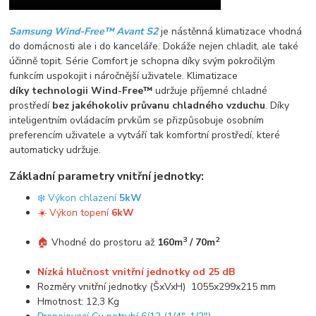
Samsung Wind-Free™ Avant S2
je nástěnná klimatizace vhodná
do domácnosti ale i do kanceláře. Dokáže nejen chladit, ale také
účinně topit. Série Comfort je schopna díky svým pokročilým
funkcím uspokojit i náročnější uživatele. Klimatizace
díky technologii Wind-Free™
udržuje příjemné chladné
prostředí
bez jakéhokoliv průvanu chladného vzduchu
. Díky
inteligentním ovládacím prvkům se přizpůsobuje osobním
preferencím uživatele a vytváří tak komfortní prostředí, které
automaticky udržuje.
Základní parametry vnitřní jednotky:
❄️ Výkon chlazení
5kW
☀️ Výkon topení
6kW
3
2
🏠
Vhodné do prostoru až
160m
/ 70m
Nízká hlučnost vnitřní jednotky od 25 dB
Rozměry vnitřní jednotky (ŠxVxH) 1055x299x215 mm
Hmotnost: 12,3 Kg