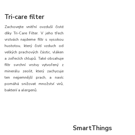
Tri-care filter
Zachovejte vnitřní ovzduší čisté
díky Tri-Care Filter. V jeho třech
vrstvách najdeme filtr s vysokou
hustotou, který čistí vzduch od
velkých prachových částic, vláken
a zvířecích chlupů. Také obsahuje
filtr svrchní vrstvy vytvořený z
minerálu zeolit, který zachycuje
ten nejjemnější prach, a navíc
pomáhá snižovat množství virů,
bakterií a alergenů.
SmartThings