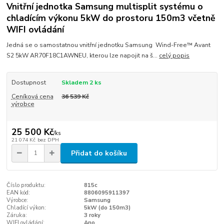
Vnitřní jednotka Samsung multisplit systému o
chladícím výkonu 5kW do prostoru 150m3 včetně
WIFI ovládání
Jedná se o samostatnou vnitřní jednotku Samsung Wind-Free™ Avant
S2 5kW AR70F18C1AWNEU, kterou lze napojit na š...
celý popis
Dostupnost
Skladem 2 ks
Ceníková cena
36 539 Kč
výrobce
25 500 Kč
/
ks
21 074 Kč
bez DPH
Přidat do košíku
Číslo produktu:
815c
EAN kód:
8806095911397
Výrobce:
Samsung
Chladící výkon:
5kW (do 150m3)
Záruka:
3 roky
WIFI ovládání:
Ano