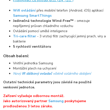
Propojovací Cu potrubí 6/12 (1/4"-1/2")
Wifi ovládání
přes mobilní telefon (Android, iOS) aplikací
Samsung SmartThings
Jedinečná technologie Wind-Free™
- omezuje
nepříjemný průvan chladného vzduchu
Ovládání pomocí umělé inteligence
Tri-care filter
- 3 vrstvý filtr zachycující jemný prach, viry a
bakterie
5 rychlostí ventilátoru
Obsah balení:
Vnitřní jednotka Samsung
Montážní plech na uchycení
Nový
IR dálkový ovladač
včetně solárního dobíjení
Ostatní technické parametry jsou závislé na použité
venkovní jednotce.
Zařízení vyžaduje odbornou montáž.
Jako autorizovaný partner
Samsung
poskytujeme
prodlouženou 3 letou záruku.