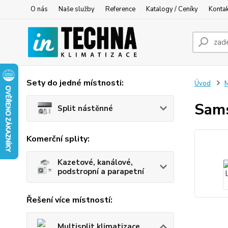
O nás
Naše služby
Reference
Katalogy / Ceníky
Konta
Sety do jedné místnosti:
Úvod
M
Sams
Split nástěnné
Komerční splity:
Kazetové, kanálové,
podstropní a parapetní
Řešení více místností:
Multisplit klimatizace