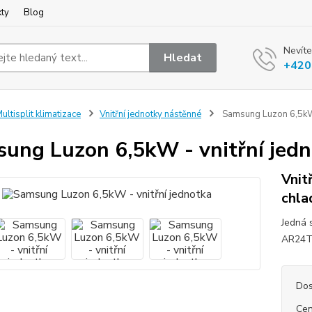
kty
Blog
Nevíte
Hledat
+420
ultisplit klimatizace
Vnitřní jednotky nástěnné
Samsung Luzon 6,5kW 
ung Luzon 6,5kW - vnitřní jed
Vnit
chla
Jedná 
AR24TX
Dos
Cen