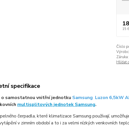
18
15 
Číslo p
Výrobc
Záruka:
Hlídat 
tní specifikace
 o samostatnou vnitřní jednotku
Samsung Luzon 6,5kW
nkovních
multisplitových jednotek Samsung
.
epelného čerpadla, které klimatizace Samsung používají, umožňuje 
ytápění v zimním období a to i za velmi nízkých venkovních tepl