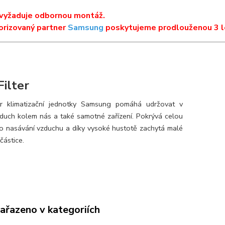
 vyžaduje odbornou montáž.
orizovaný partner
Samsung
poskytujeme prodlouženou 3 l
Filter
ltr klimatizační jednotky Samsung pomáhá udržovat v
zduch kolem nás a také samotné zařízení. Pokrývá celou
o nasávání vzduchu a díky vysoké hustotě zachytá malé
částice.
zařazeno v kategoriích