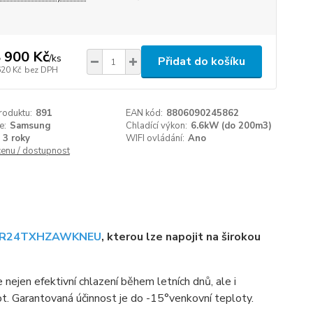
 900 Kč
/
ks
Přidat do košíku
620 Kč
bez DPH
roduktu:
891
EAN kód:
8806090245862
e:
Samsung
Chladící výkon:
6.6kW (do 200m3)
3 roky
WIFI ovládání:
Ano
cenu / dostupnost
 AR24TXHZAWKNEU
, kterou lze napojit na širokou
nejen efektivní chlazení během letních dnů, ale i
ot. Garantovaná účinnost je do -15°venkovní teploty.