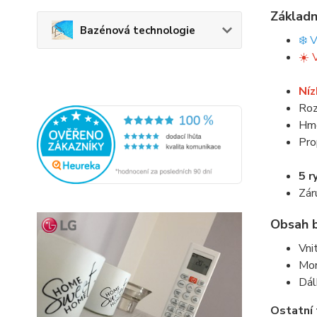
Základn
Bazénová technologie
❄️ 
☀️ 
Níz
Roz
Hmo
Pro
5 r
Zár
Obsah b
Vni
Mon
Dál
Ostatní 