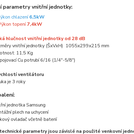
í parametry vnitřní jednotky:
Výkon chlazení
6,5kW
Výkon topení
7,4kW
ká hlučnost vnitřní jednotky od 28 dB
měry vnitřní jednotky (ŠxVxH) 1055x299x215 mm
tnost: 11,5 Kg
pojovací Cu potrubí 6/16 (1/4"-5/8")
ychlostí ventilátoru
uka je 3 roky
alení:
třní jednotka Samsung
tážní plech na uchycení
kový ovladač včetně baterií
technické parametry jsou závislé na použité venkovní jedn