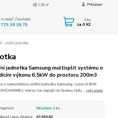
Přihlášení
CZK
 si rady? Zavolejte.
0
ks
za
0 Kč
 775 38 38 75
- vnitřní jednotka
notka
řní jednotka Samsung multisplit systému o
dícím výkonu 6,5kW do prostoru 200m3
se o samostatnou vnitřní jednotku Samsung Luzon 6,5kW
HZAWKNEU, kterou lze napojit na širokou řadu ...
celý popis
tupnost
Skladem 1 ks
íková cena výrobce
27 030 Kč