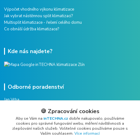
Výpočet vhodného výkonu klimatizace
Jak vybrat nástěnnou split klimatizaci?
Multisplit klimatizace - řešení celého domu
Co obnáší údržba klimatizace?
Kde nás najdete?
Odborné poradenství
Jan Vrba
+420 775 38 38 75
🍪 Zpracování cookies
(Po-Pá, 8-16 hod.)
Aby se Vám na
inTECHNA.cz
dobře nakupovalo, používáme
cookies pro správné fungování webu, měření návštěvnosti a
vrba@intechna.cz
zlepšování našich služeb. Volitelné cookies používáme pouze s
Vaším souhlasem.
Více informací