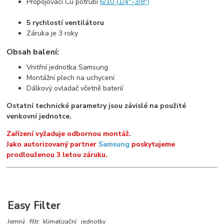
Propojovací Cu potrubí
6/10 (1/4"-3/8")
5 rychlostí ventilátoru
Záruka je 3 roky
Obsah balení:
Vnitřní jednotka Samsung
Montážní plech na uchycení
Dálkový ovladač včetně baterií
Ostatní technické parametry jsou závislé na použité
venkovní jednotce.
Zařízení vyžaduje odbornou montáž.
Jako autorizovaný partner
Samsung
poskytujeme
prodlouženou 3 letou záruku.
Easy Filter
Jemný filtr klimatizační jednotky