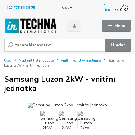
0
ks
CZK
+420 775 38 38 75
za
0 Kč
Menu
Hledat
Úvod
Multisplit klimatizace
Vnitřní jednotky nástěnné
Samsung
Luzon 2kW - vnitřní jednotka
Samsung Luzon 2kW - vnitřní
jednotka