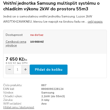
Vnitřní jednotka Samsung multisplit systému o
chladícím výkonu 2kW do prostoru 55m3
Jedná se o samostatnou vnitřní jednotku Samsung Luzon 2kW
AR07TXHZAWKNEU, kterou lze napojit na širokou řadu ve...
celý popis
Dostupnost
na dotaz
Ceníková cena
10 900 Kč
výrobce
7 650 Kč
/
ks
6 322 Kč
bez DPH
Přidat do košíku
Číslo produktu:
887
EAN kód:
8806090228124
Výrobce:
Samsung
Chladící výkon:
2,1kW (do 55m3)
Záruka:
3 roky
WIFI ovládání:
Ano
Hlídat cenu / dostupnost