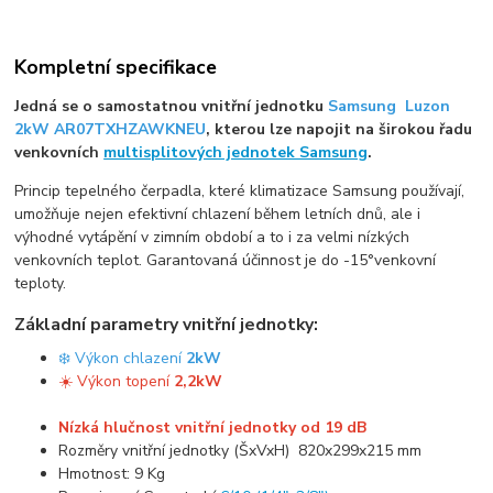
Kompletní specifikace
Jedná se o samostatnou vnitřní jednotku
Samsung Luzon
2kW AR07TXHZAWKNEU
, kterou lze napojit na širokou řadu
venkovních
multisplitových jednotek Samsung
.
Princip tepelného čerpadla, které klimatizace Samsung používají,
umožňuje nejen efektivní chlazení během letních dnů, ale i
výhodné vytápění v zimním období a to i za velmi nízkých
venkovních teplot. Garantovaná účinnost je do -15°venkovní
teploty.
Základní parametry vnitřní jednotky:
❄️ Výkon chlazení
2kW
☀️ Výkon topení
2,2kW
Nízká hlučnost vnitřní jednotky od 19 dB
Rozměry vnitřní jednotky (ŠxVxH) 820x299x215 mm
Hmotnost: 9 Kg