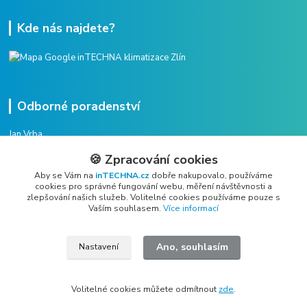
Kde nás najdete?
Odborné poradenství
Jan Vrba
+420 775 38 38 75
🍪 Zpracování cookies
(Po-Pá, 8-16 hod.)
Aby se Vám na
inTECHNA.cz
dobře nakupovalo, používáme
cookies pro správné fungování webu, měření návštěvnosti a
vrba@intechna.cz
zlepšování našich služeb. Volitelné cookies používáme pouze s
Vaším souhlasem.
Více informací
Ano, souhlasím
Nastavení
All rights reserved Copyright © 2019 - 2026 inTECHNA s.r.o.
Volitelné cookies můžete odmítnout
zde
.