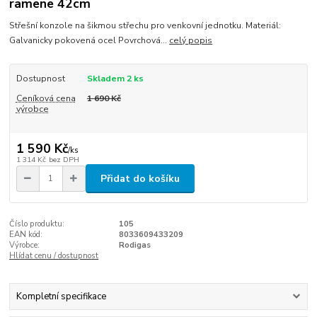
ramene 42cm
Střešní konzole na šikmou střechu pro venkovní jednotku. Materiál:
Galvanicky pokovená ocel Povrchová...
celý popis
Dostupnost
Skladem 2 ks
Ceníková cena
1 690 Kč
výrobce
1 590 Kč
/
ks
1 314 Kč
bez DPH
Přidat do košíku
Číslo produktu:
105
EAN kód:
8033609433209
Výrobce:
Rodigas
Hlídat cenu / dostupnost
Kompletní specifikace