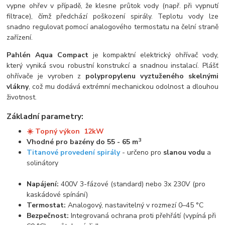
vypne ohřev v případě, že klesne průtok vody (např. při vypnutí
filtrace), čímž předchází poškození spirály. Teplotu vody lze
snadno regulovat pomocí analogového termostatu na čelní straně
zařízení.
Pahlén Aqua Compact
je kompaktní elektrický ohřívač vody,
který vyniká svou robustní konstrukcí a snadnou instalací. Plášť
ohřívače je vyroben z
polypropylenu vyztuženého skelnými
vlákny
, což mu dodává extrémní mechanickou odolnost a dlouhou
životnost.
Základní parametry:
☀️ Topný výkon 12kW
3
Vhodné pro bazény do 55 - 65 m
Titanové provedení spirály
- určeno pro
slanou vodu
a
solinátory
Napájení:
400V 3-fázové (standard) nebo 3x 230V (pro
kaskádové spínání)
Termostat:
Analogový, nastavitelný v rozmezí 0–45 °C
Bezpečnost:
Integrovaná ochrana proti přehřátí (vypíná při