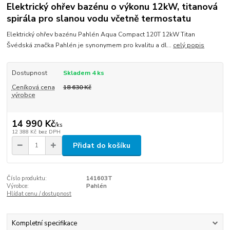
Elektrický ohřev bazénu o výkonu 12kW, titanová
spirála pro slanou vodu včetně termostatu
Elektrický ohřev bazénu Pahlén Aqua Compact 120T 12kW Titan
Švédská značka Pahlén je synonymem pro kvalitu a dl...
celý popis
Dostupnost
Skladem 4 ks
Ceníková cena
18 630 Kč
výrobce
14 990 Kč
/
ks
12 388 Kč
bez DPH
Přidat do košíku
Číslo produktu:
141603T
Výrobce:
Pahlén
Hlídat cenu / dostupnost
Kompletní specifikace