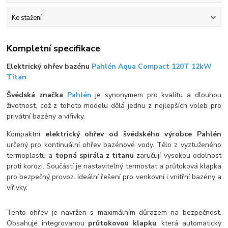
Ke stažení
Kompletní specifikace
Elektrický ohřev bazénu
Pahlén Aqua Compact 120T 12kW
Titan
Švédská značka
Pahlén
je synonymem pro kvalitu a dlouhou
životnost, což z tohoto modelu dělá jednu z nejlepších voleb pro
privátní bazény a vířivky.
Kompaktní
elektrický ohřev od švédského výrobce Pahlén
určený pro kontinuální ohřev bazénové vody. Tělo z vyztuženého
termoplastu a
topná spirála z titanu
zaručují vysokou odolnost
proti korozi. Součástí je nastavitelný termostat a průtoková klapka
pro bezpečný provoz. Ideální řešení pro venkovní i vnitřní bazény a
vířivky.
Tento ohřev je navržen s maximálním důrazem na bezpečnost.
Obsahuje integrovanou
průtokovou klapku
, která automaticky