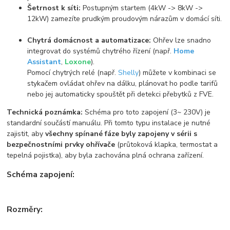
Šetrnost k síti:
Postupným startem (4kW -> 8kW ->
12kW) zamezíte prudkým proudovým nárazům v domácí síti.
Chytrá domácnost a automatizace:
Ohřev lze snadno
integrovat do systémů chytrého řízení (např.
Home
Assistant
,
Loxone
).
Pomocí chytrých relé (např.
Shelly
) můžete v kombinaci se
stykačem ovládat ohřev na dálku, plánovat ho podle tarifů
nebo jej automaticky spouštět při detekci přebytků z FVE.
Technická poznámka:
Schéma pro toto zapojení (3~ 230V) je
standardní součástí manuálu. Při tomto typu instalace je nutné
zajistit, aby
všechny spínané fáze byly zapojeny v sérii s
bezpečnostními prvky ohřívače
(průtoková klapka, termostat a
tepelná pojistka), aby byla zachována plná ochrana zařízení.
Schéma zapojení:
Rozměry: