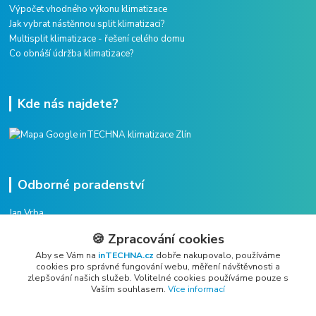
Výpočet vhodného výkonu klimatizace
Jak vybrat nástěnnou split klimatizaci?
Multisplit klimatizace - řešení celého domu
Co obnáší údržba klimatizace?
Kde nás najdete?
Odborné poradenství
Jan Vrba
+420 775 38 38 75
🍪 Zpracování cookies
(Po-Pá, 8-16 hod.)
Aby se Vám na
inTECHNA.cz
dobře nakupovalo, používáme
cookies pro správné fungování webu, měření návštěvnosti a
vrba@intechna.cz
zlepšování našich služeb. Volitelné cookies používáme pouze s
Vaším souhlasem.
Více informací