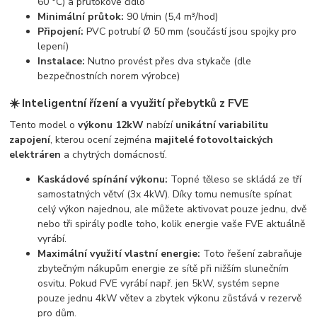
60 °C) a průtokové čidlo
Minimální průtok:
90 l/min (5,4 m³/hod)
Připojení:
PVC potrubí Ø 50 mm (součástí jsou spojky pro
lepení)
Instalace:
Nutno provést přes dva stykače (dle
bezpečnostních norem výrobce)
☀️ Inteligentní řízení a využití přebytků z FVE
Tento model o
výkonu 12kW
nabízí
unikátní variabilitu
zapojení
, kterou ocení zejména
majitelé fotovoltaických
elektráren
a chytrých domácností.
Kaskádové spínání výkonu:
Topné těleso se skládá ze tří
samostatných větví (3x 4kW). Díky tomu nemusíte spínat
celý výkon najednou, ale můžete aktivovat pouze jednu, dvě
nebo tři spirály podle toho, kolik energie vaše FVE aktuálně
vyrábí.
Maximální využití vlastní energie:
Toto řešení zabraňuje
zbytečným nákupům energie ze sítě při nižším slunečním
osvitu. Pokud FVE vyrábí např. jen 5kW, systém sepne
pouze jednu 4kW větev a zbytek výkonu zůstává v rezervě
pro dům.