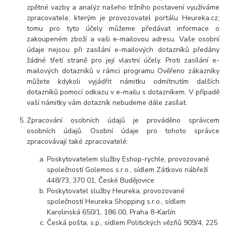
zpětné vazby a analýz našeho tržního postavení využíváme
zpracovatele, kterým je provozovatel portálu Heureka.cz;
tomu pro tyto účely můžeme předávat informace o
zakoupeném zboží a vaši e-mailovou adresu. Vaše osobní
údaje nejsou při zasílání e-mailových dotazníků předány
žádné třetí straně pro její vlastní účely. Proti zasílání e-
mailových dotazníků v rámci programu Ověřeno zákazníky
můžete kdykoli vyjádřit námitku odmítnutím dalších
dotazníků pomocí odkazu v e-mailu s dotazníkem. V případě
vaší námitky vám dotazník nebudeme dále zasílat.
Zpracování osobních údajů je prováděno správcem
osobních údajů. Osobní údaje pro tohoto správce
zpracovávají také zpracovatelé:
Poskytovatelem služby Eshop-rychle, provozované
společností Golemos s.r.o., sídlem Zátkovo nábřeží
448/73, 370 01, České Budějovice
Poskytovatel služby Heureka, provozované
společností Heureka Shopping s.r.o., sídlem
Karolinská 650/1, 186 00, Praha 8-Karlín
Česká pošta, s.p., sídlem Politických vězňů 909/4, 225