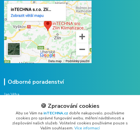
Odborné poradenství
Jan Vrba
+420 775 38 38 75
🍪 Zpracování cookies
(Po-Pá, 8-16 hod.)
Aby se Vám na
inTECHNA.cz
dobře nakupovalo, používáme
cookies pro správné fungování webu, měření návštěvnosti a
vrba@intechna.cz
zlepšování našich služeb. Volitelné cookies používáme pouze s
Vaším souhlasem.
Více informací