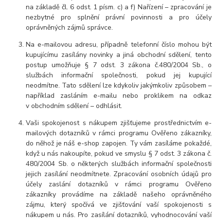
na základě čl. 6 odst. 1 písm. c) a f) Nařízení – zpracování je
nezbytné pro splnění právní povinnosti a pro účely
oprávněných zájmů správce.
Na e-mailovou adresu, případně telefonní číslo mohou být
kupujícímu zasílány novinky a jiná obchodní sdělení, tento
postup umožňuje § 7 odst. 3 zákona č.480/2004 Sb., o
službách informační společnosti, pokud jej kupující
neodmítne. Tato sdělení lze kdykoliv jakýmkoliv způsobem –
například zasláním e-mailu nebo proklikem na odkaz
v obchodním sdělení – odhlásit.
Vaši spokojenost s nákupem zjišťujeme prostřednictvím e-
mailových dotazníků v rámci programu Ověřeno zákazníky,
do něhož je náš e-shop zapojen. Ty vám zasíláme pokaždé,
když u nás nakoupíte, pokud ve smyslu § 7 odst. 3 zákona č.
480/2004 Sb. o některých službách informační společnosti
jejich zasílání neodmítnete. Zpracování osobních údajů pro
účely zaslání dotazníků v rámci programu Ověřeno
zákazníky provádíme na základě našeho oprávněného
zájmu, který spočívá ve zjišťování vaší spokojenosti s
nákupem u nás. Pro zasílání dotazníků, vyhodnocování vaší