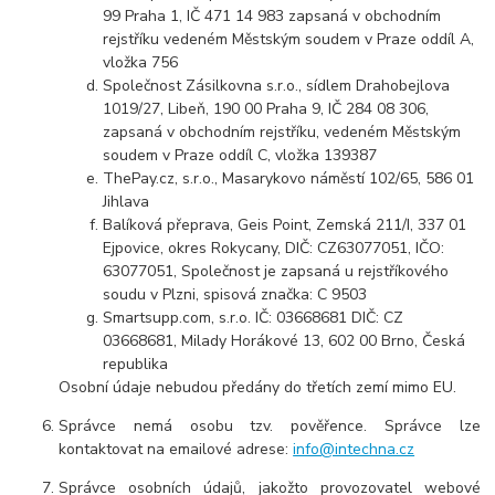
99 Praha 1, IČ 471 14 983 zapsaná v obchodním
rejstříku vedeném Městským soudem v Praze oddíl A,
vložka 756
Společnost Zásilkovna s.r.o., sídlem Drahobejlova
1019/27, Libeň, 190 00 Praha 9, IČ 284 08 306,
zapsaná v obchodním rejstříku, vedeném Městským
soudem v Praze oddíl C, vložka 139387
ThePay.cz, s.r.o., Masarykovo náměstí 102/65, 586 01
Jihlava
Balíková přeprava, Geis Point, Zemská 211/I, 337 01
Ejpovice, okres Rokycany, DIČ: CZ63077051, IČO:
63077051, Společnost je zapsaná u rejstříkového
soudu v Plzni, spisová značka: C 9503
Smartsupp.com, s.r.o. IČ: 03668681 DIČ: CZ
03668681, Milady Horákové 13, 602 00 Brno, Česká
republika
Osobní údaje nebudou předány do třetích zemí mimo EU.
Správce nemá osobu tzv. pověřence. Správce lze
kontaktovat na emailové adrese:
info@intechna.cz
Správce osobních údajů, jakožto provozovatel webové