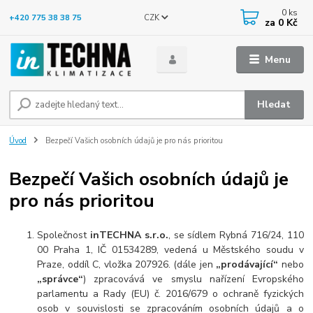
0
ks
CZK
+420 775 38 38 75
za
0 Kč
Menu
Hledat
Úvod
Bezpečí Vašich osobních údajů je pro nás prioritou
Bezpečí Vašich osobních údajů je
pro nás prioritou
Společnost
inTECHNA s.r.o.
, se sídlem Rybná 716/24, 110
00 Praha 1, IČ 01534289, vedená u Městského soudu v
Praze, oddíl C, vložka 207926. (dále jen
„prodávající“
nebo
„správce“
) zpracovává ve smyslu nařízení Evropského
parlamentu a Rady (EU) č. 2016/679 o ochraně fyzických
osob v souvislosti se zpracováním osobních údajů a o