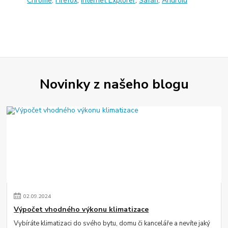
Chrome,
Firefox
,
Internet Explorer
,
Safari
,
Android
Novinky z našeho blogu
02
.
09
.
2024
Výpočet vhodného výkonu klimatizace
Vybíráte klimatizaci do svého bytu, domu či kanceláře a nevíte jaký