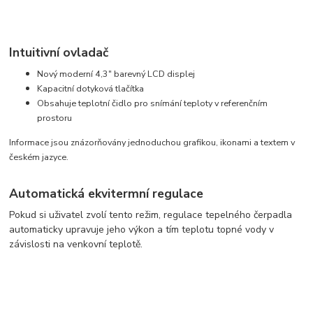
Intuitivní ovladač
Nový moderní 4,3" barevný LCD displej
Kapacitní dotyková tlačítka
Obsahuje teplotní čidlo pro snímání teploty v referenčním
prostoru
Informace jsou znázorňovány jednoduchou grafikou, ikonami a textem v
českém jazyce.
Automatická ekvitermní regulace
Pokud si uživatel zvolí tento režim, regulace tepelného čerpadla
automaticky upravuje jeho výkon a tím teplotu topné vody v
závislosti na venkovní teplotě.