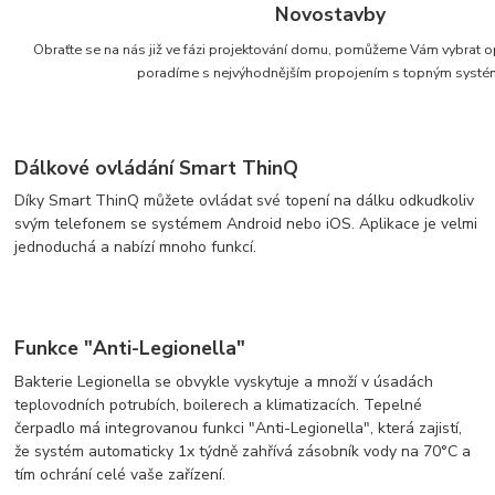
Novostavby
Obraťte se na nás již ve fázi projektování domu, pomůžeme Vám vybrat op
poradíme s nejvýhodnějším propojením s topným syst
Dálkové ovládání Smart ThinQ
Díky Smart ThinQ můžete ovládat své topení na dálku odkudkoliv
svým telefonem se systémem Android nebo iOS. Aplikace je velmi
jednoduchá a nabízí mnoho funkcí.
Funkce "Anti-Legionella"
Bakterie Legionella se obvykle vyskytuje a množí v úsadách
teplovodních potrubích, boilerech a klimatizacích. Tepelné
čerpadlo má integrovanou funkci "Anti-Legionella", která zajistí,
že systém automaticky 1x týdně zahřívá zásobník vody na 70°C a
tím ochrání celé vaše zařízení.