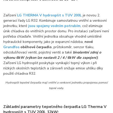
Zařízení
LG THERMA V hydrosplit s TUV 200L
je novou 2.
generací řady LG R32. Kombinuje samostatnou vnitřní a venkovní
jednotku, které
jsou spojeny vodním potrubím
, což eliminuje
únik chladiva do vnitřních prostor domu. Pro instalaci zařízení není
potřeba chlaďaře. Vnitřní jednotka obsahuje vhodně umístěné
hydraulické komponenty, jako je expanzní nádoba,
nové
Grundfos
oběhové čerpadlo
, průtokoměr, senzor tlaku,
odvzdušňovací ventil, pojistný ventil a také
bivalentní zdroj o
výkonu 6kW (výkon lze nastavit 2 / 4 / 6kW dle zapojení)
.
Zařízení LG hydrosplit poskytuje vynikající topný výkon i při
nízkých okolních teplotách a zároveň snižuje emise uhlíku díky
použití chladiva R32.
Hydrosplit tepelné čerpadla mají vnitřní a venkovní jednotku propojenou pomocí
topné vody.
Základní parametry tepelného čerpadla LG Therma V
hydrosplit s TUV 200L 12kW: