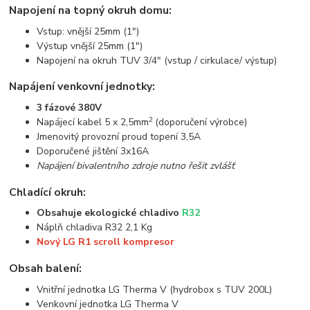
Napojení na topný okruh domu:
Vstup: vnější 25mm (1")
Výstup vnější 25mm (1")
Napojení na okruh TUV 3/4" (vstup / cirkulace/ výstup)
Napájení venkovní jednotky:
3 fázové 380V
2
Napájecí kabel 5 x 2,5mm
(doporučení výrobce)
Jmenovitý provozní proud topení 3,5A
Doporučené jištění 3x16A
Napájení bivalentního zdroje nutno řešit zvlášť
Chladící okruh:
Obsahuje ekologické chladivo
R32
Náplň chladiva R32 2,1 Kg
Nový LG R1 scroll kompresor
Obsah balení:
Vnitřní jednotka LG Therma V (hydrobox s TUV 200L)
Venkovní jednotka LG Therma V