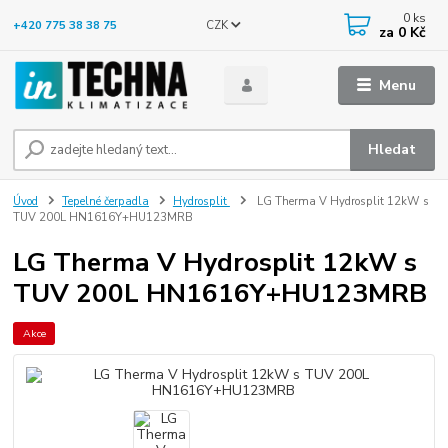
0
ks
CZK
+420 775 38 38 75
za
0 Kč
Menu
Hledat
Úvod
Tepelné čerpadla
Hydrosplit
LG Therma V Hydrosplit 12kW s
TUV 200L HN1616Y+HU123MRB
LG Therma V Hydrosplit 12kW s
TUV 200L HN1616Y+HU123MRB
Akce