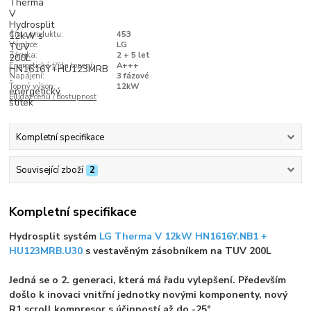
Číslo produktu:
453
Výrobce:
LG
Záruka:
2 + 5 let
Energetická třída topení:
A+++
Napájení:
3 fázové
Topný výkon:
12kW
Hlídat cenu / dostupnost
Kompletní specifikace
Související zboží
2
Kompletní specifikace
Hydrosplit systém
LG Therma V 12kW HN1616Y.NB1 +
HU123MRB.U30
s vestavěným zásobníkem na TUV 200L
Jedná se o 2. generaci, která má řadu vylepšení. Především
došlo k inovaci vnitřní jednotky novými komponenty, nový
R1 scroll kompresor s účinností až do -25°.