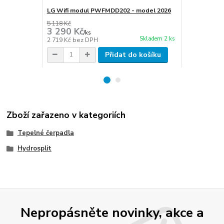
LG Wifi modul PWFMDD202 - model 2026
Antivibračn
XL600
5 118 Kč
3 290 Kč
1 390 Kč
/
ks
Skladem 2 ks
2 719 Kč
bez DPH
1 149 Kč
bez
Přidat do košíku
Zboží zařazeno v kategoriích
Tepelné čerpadla
Hydrosplit
Nepropásněte novinky, akce a