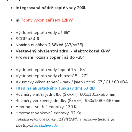
Integrovaná nádrž teplé vody 200L
☀️
Topný výkon zařízení
12kW
Výstupní teplota vody až
65°
SCOP až
4,6
Nominální příkon
2,38kW
(A7/W35)
Vestavěný bivalentní zdroj - elektrokotel 6kW
Provozní rozsah topení až do -25°
Výstupní teplota vody topení 15 - 65°
Výstupní teplota vody chlazení 5 - 27°
Akustický výkon topení - max / jmen / tichý 67 / 61 / 60 dBA
Hladina akustického tlaku (v 1m) 53 dB
Rozměry vnitřní jednotky (ŠxVxH) 601x1812x685 mm
Rozměry venkovní jednotky (ŠxVxH) 950x1380x330 mm
Hmotnost vnitřní jednotky: 130 Kg
Hmotnost venkovní jednotky: 92 Kg
závislosti
Tabulka výkonové křivky v
n
a venkovní teplotě je
dostupná
ke stažení zde
.