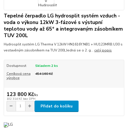
Tepelné čerpadlo LG hydrosplit systém vzduch -
voda o výkonu 12kW 3-fázové s výstupní
teplotou vody až 65° a integrovaným zásobníkem
TUV 200L
Hydrosplit systém LG Therma V 12kW HN1616Y.NB1 + HU123MRB.U30 s
vestavěným zásobníkem na TUV 200LJedná se o 2. g...
celý popis
Dostupnost
Skladem 2 ks
Ceníková cena
454 160 Kč
výrobce
123 800 Kč
/
ks
102 314 Kč
bez DPH
Přidat do košíku