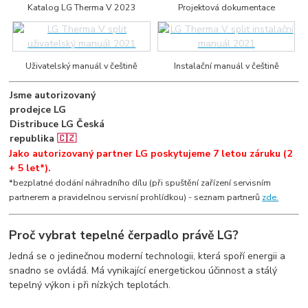
Katalog LG Therma V 2023
Projektová dokumentace
Uživatelský manuál v češtině
Instalační manuál v češtině
Jsme autorizovaný
prodejce LG
Distribuce LG Česká
republika
🇨🇿
Jako autorizovaný partner LG poskytujeme 7 letou záruku (2
+ 5 let*).
*bezplatné dodání náhradního dílu (při spuštění zařízení servisním
partnerem a pravidelnou servisní prohlídkou) - seznam partnerů
zde.
Proč vybrat tepelné čerpadlo právě LG?
Jedná se o jedinečnou moderní technologii, která spoří energii a
snadno se ovládá. Má vynikající energetickou účinnost a stálý
tepelný výkon i při nízkých teplotách.