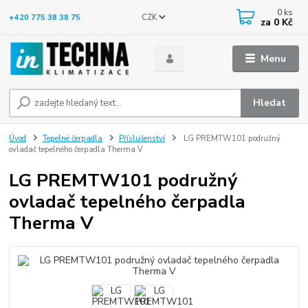
0
ks
CZK
+420 775 38 38 75
za
0 Kč
Menu
Hledat
Úvod
Tepelné čerpadla
Příslušenství
LG PREMTW101 podružný
ovladač tepelného čerpadla Therma V
LG PREMTW101 podružný
ovladač tepelného čerpadla
Therma V