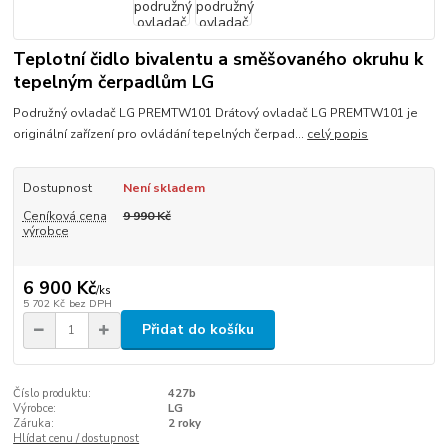
Teplotní čidlo bivalentu a směšovaného okruhu k
tepelným čerpadlům LG
Podružný ovladač LG PREMTW101 Drátový ovladač LG PREMTW101 je
originální zařízení pro ovládání tepelných čerpad...
celý popis
Dostupnost
Není skladem
Ceníková cena
9 990 Kč
výrobce
6 900 Kč
/
ks
5 702 Kč
bez DPH
Přidat do košíku
Číslo produktu:
427b
Výrobce:
LG
Záruka:
2 roky
Hlídat cenu / dostupnost