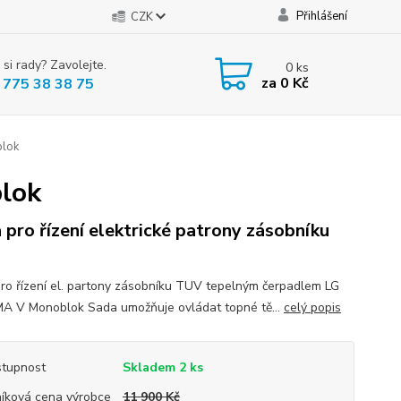
Přihlášení
CZK
 si rady? Zavolejte.
0
ks
za
0 Kč
 775 38 38 75
lok
lok
 pro řízení elektrické patrony zásobníku
ro řízení el. partony zásobníku TUV tepelným čerpadlem LG
 V Monoblok Sada umožňuje ovládat topné tě...
celý popis
tupnost
Skladem 2 ks
íková cena výrobce
11 900 Kč