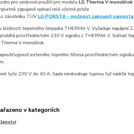
zdro pro venkovní použití pro modely
LG Therma V monoblok
pletně zapojené spínací relé včetně jističe
lo zásobníku TUV
LG PQRSTA - možnost zakoupit samosta
 v blízkosti tepelného čerpadla THERMA V. Vyžaduje napájení 23
probíhá prostřednictvím 230 V signálu z THERMA V. Snímač tepl
 Therma V monoblok.
apnutí/vypnutí externího topného tělesa prostřednictvím signálu
ám.
pné tyče 230 V do 40 A. Sada neobsahuje topnou tyč nádrže tep
zařazeno v kategoriích
ušenství