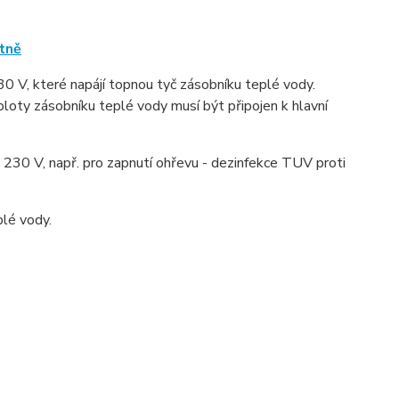
tně
0 V, které napájí topnou tyč zásobníku teplé vody.
oty zásobníku teplé vody musí být připojen k hlavní
 230 V, např. pro zapnutí ohřevu - dezinfekce TUV proti
lé vody.