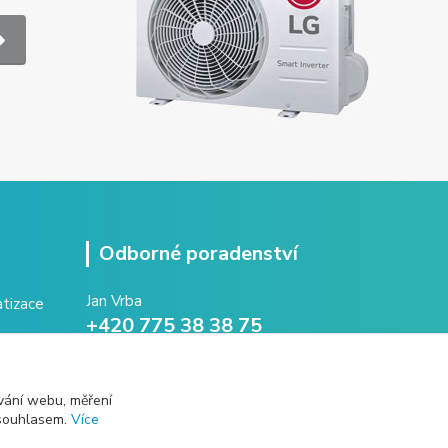
Odborné poradenství
Jan Vrba
+420 775 38 38 75
(Po-Pá, 8-16 hod.)
vrba@intechna.cz
vání webu, měření
 souhlasem.
Více