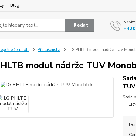
kty
Blog
Nevíte
Hledat
+420
epelné čerpadla
Příslušenství
LG PHLTB modul nádrže TUV Monob
HLTB modul nádrže TUV Monob
Sada
TUV
Sada p
THERMA
Dos
Cen