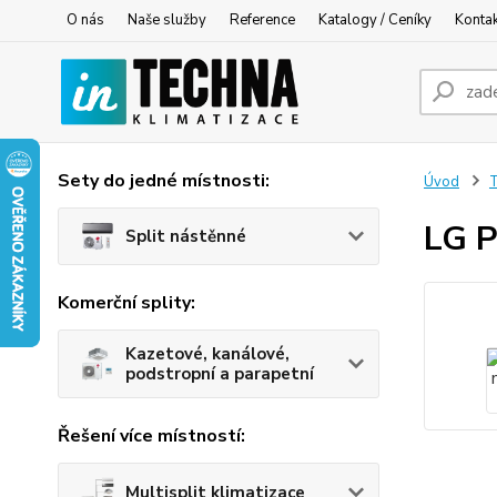
O nás
Naše služby
Reference
Katalogy / Ceníky
Konta
Sety do jedné místnosti:
Úvod
T
LG P
Split nástěnné
Komerční splity:
Kazetové, kanálové,
podstropní a parapetní
Řešení více místností:
Multisplit klimatizace