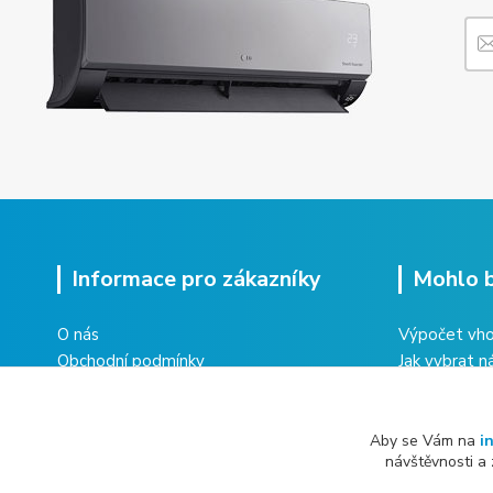
Informace pro zákazníky
Mohlo b
O nás
Výpočet vho
Obchodní podmínky
Jak vybrat n
Ochrana osobních údajů
Multisplit kl
Vrácení zboží
domu
Reklamace zboží
Co obnáší úd
Aby se Vám na
i
návštěvnosti a
Kontakty