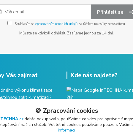
Přihlásit se
Souhlasím se
zpracováním osobních údajů
za účelem rozesílky newsletteru.
Můžete se kdykoli odhlásit. Zasíláme jednou za 14 dní.
y Vás zajímat
Kde nás najdete?
dného výkonu klimatizace
ástěnnou split klimatizaci?
imatizace - řešení celého
🍪 Zpracování cookies
ržba klimatizace?
nTECHNA.cz
dobře nakupovalo, používáme cookies pro správné fungo
 zlepšování našich služeb. Volitelné cookies používáme pouze s Vaším
informací