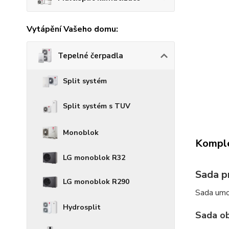
Vytápění Vašeho domu:
Tepelné čerpadla
Split systém
Split systém s TUV
Monoblok
Komple
LG monoblok R32
Sada p
LG monoblok R290
Sada umo
Hydrosplit
Sada ob