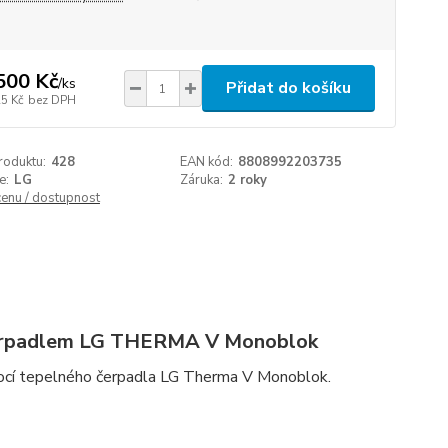
500 Kč
/
ks
Přidat do košíku
25 Kč
bez DPH
roduktu:
428
EAN kód:
8808992203735
e:
LG
Záruka:
2 roky
cenu / dostupnost
 čerpadlem LG THERMA V Monoblok
ocí tepelného čerpadla LG Therma V Monoblok.