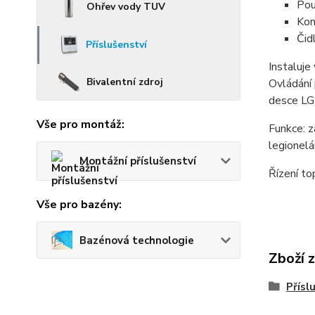
Pou
Ohřev vody TUV
Kom
Čid
Příslušenství
Instaluje
Bivalentní zdroj
Ovládání 
desce LG
Vše pro montáž:
Funkce: z
legionel
Montážní příslušenství
Řízení to
Vše pro bazény:
Bazénová technologie
Zboží 
Přísl