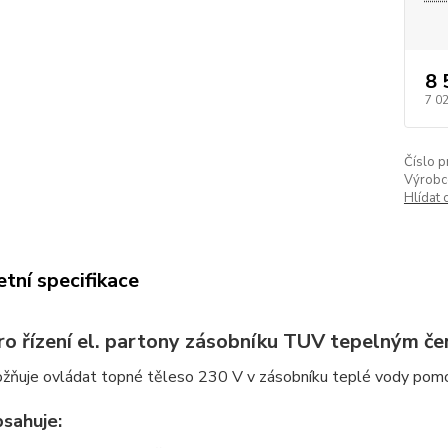
8 
7 0
Číslo p
Výrobc
Hlídat 
tní specifikace
ro řízení el. partony zásobníku TUV tepelným
žňuje ovládat topné těleso 230 V v zásobníku teplé vody pom
sahuje: