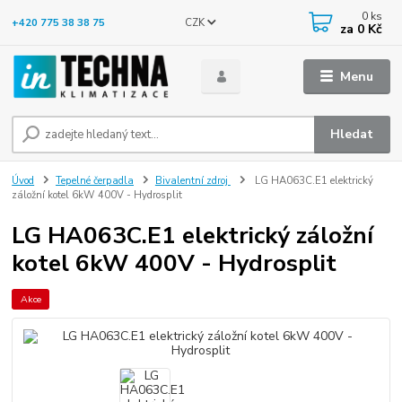
0
ks
CZK
+420 775 38 38 75
za
0 Kč
Menu
Hledat
Úvod
Tepelné čerpadla
Bivalentní zdroj
LG HA063C.E1 elektrický
záložní kotel 6kW 400V - Hydrosplit
LG HA063C.E1 elektrický záložní
kotel 6kW 400V - Hydrosplit
Akce