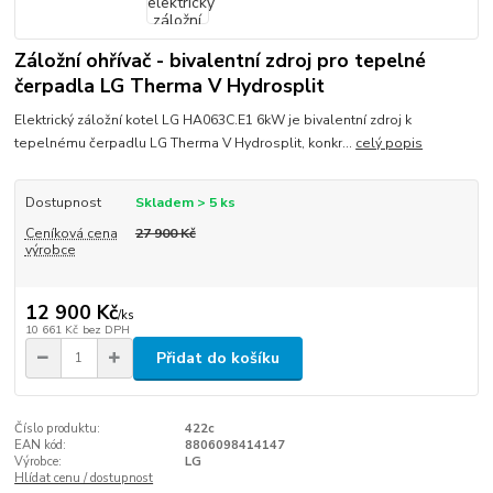
Záložní ohřívač - bivalentní zdroj pro tepelné
čerpadla LG Therma V Hydrosplit
Elektrický záložní kotel LG HA063C.E1 6kW je bivalentní zdroj k
tepelnému čerpadlu LG Therma V Hydrosplit, konkr...
celý popis
Dostupnost
Skladem > 5 ks
Ceníková cena
27 900 Kč
výrobce
12 900 Kč
/
ks
10 661 Kč
bez DPH
Přidat do košíku
Číslo produktu:
422c
EAN kód:
8806098414147
Výrobce:
LG
Hlídat cenu / dostupnost