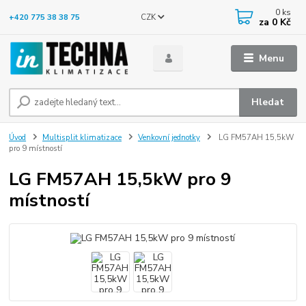
0
ks
CZK
+420 775 38 38 75
za
0 Kč
Menu
Hledat
Úvod
Multisplit klimatizace
Venkovní jednotky
LG FM57AH 15,5kW
pro 9 místností
LG FM57AH 15,5kW pro 9
místností