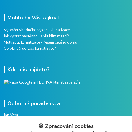
Mohlo by Vás zajímat
Výpočet vhodného výkonu klimatizace
Jak vybrat nástěnnou split klimatizaci?
Multisplit klimatizace - řešení celého domu
Co obnáší údržba klimatizace?
Kde nás najdete?
Odborné poradenství
Jan Vrba
+420 775 38 38 75
🍪 Zpracování cookies
(Po-Pá, 8-16 hod.)