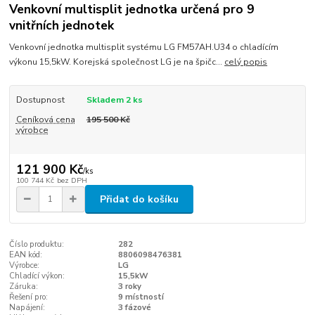
Venkovní multisplit jednotka určená pro 9
vnitřních jednotek
Venkovní jednotka multisplit systému LG FM57AH.U34 o chladícím
výkonu 15,5kW. Korejská společnost LG je na špičc...
celý popis
Dostupnost
Skladem 2 ks
Ceníková cena
195 500 Kč
výrobce
121 900 Kč
/
ks
100 744 Kč
bez DPH
Přidat do košíku
Číslo produktu:
282
EAN kód:
8806098476381
Výrobce:
LG
Chladící výkon:
15,5kW
Záruka:
3 roky
Řešení pro:
9 místností
Napájení:
3 fázové