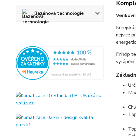
Komple
Bazénová technologie
Venkovn
Korejská 
nejvíce p
energetic
Princip t
vytápění 
Základn
Urč
Max
Chl
Top
Top