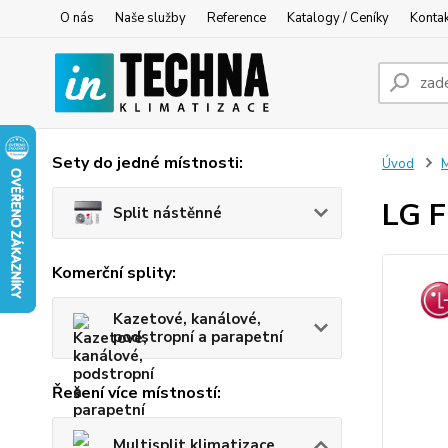
O nás
Naše služby
Reference
Katalogy / Ceníky
Konta
Sety do jedné místnosti:
Úvod
M
LG F
Split nástěnné
Komerční splity:
Kazetové, kanálové,
podstropní a parapetní
Řešení více místností:
Multisplit klimatizace