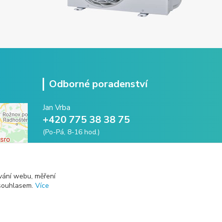
Odborné poradenství
Jan Vrba
+420 775 38 38 75
(Po-Pá, 8-16 hod.)
vrba@intechna.cz
vání webu, měření
 souhlasem.
Více