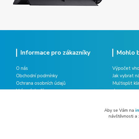
Informace pro zákazníky
Mohlo b
O nás
Výpočet vho
Obchodní podmínky
Jak vybrat n
Ochrana osobních údajů
Multisplit kl
Vrácení zboží
domu
Reklamace zboží
Co obnáší úd
Kontakty
Aby se Vám na
i
návštěvnosti a