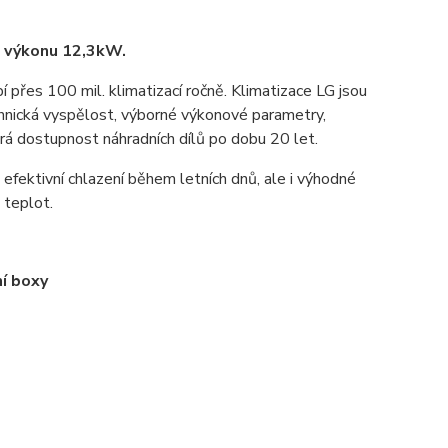
m výkonu 12,3kW.
bí přes 100 mil. klimatizací ročně. Klimatizace LG jsou
chnická vyspělost, výborné výkonové parametry,
rá dostupnost náhradních dílů po dobu 20 let.
 efektivní chlazení během letních dnů, ale i výhodné
 teplot.
ní boxy