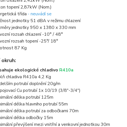
kon chlazení 2,42kW (Nom.)
kon topení 2,87kW (Nom.)
rgetická třída
- neuvádí se
čnost jednotky 51 dBA v režimu chlazení
měry jednotky 950 x 1380 x 330 mm
vozní rozsah chlazení -10° / 48°
vozní rozsah topení -25°/ 18°
tnost 87 Kg
 okruh:
ahuje ekologické chladivo
R410a
lň chladiva R410a 4,2 Kg
 delším potrubí doplnění 20g/m
pojovací Cu potrubí 1x 10/19 (3/8"-3/4")
imální délka potrubí 125m
imální délka hlavniho potrubí 55m
imální délka potrubí za odbočkami 70m
imální délka odbočky 15m
imální převýšení mezi vnitřní a venkovní jednotkou 30m