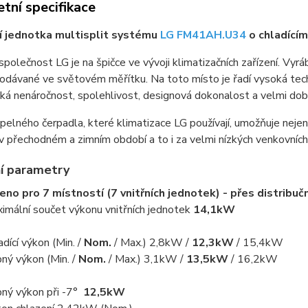
tní specifikace
í jednotka multisplit systému
LG FM41AH.U34
o chladící
společnost LG je na špičce ve vývoji klimatizačních zařízení. Vyrá
rodávané ve světovém měřítku. Na toto místo je řadí vysoká te
ká nenáročnost, spolehlivost, designová dokonalost a velmi dob
epelného čerpadla, které klimatizace LG používají, umožňuje nejen
v přechodném a zimním období a to i za velmi nízkých venkovních
í parametry
eno pro 7 místností (7 vnitřních jednotek) - přes distribuč
imální součet výkonu vnitřních jednotek
14,1kW
adící výkon (Min. /
Nom.
/ Max.) 2,8kW /
12,3kW
/ 15,4kW
ný výkon (Min. /
Nom.
/ Max.) 3,1kW /
13,5kW
/ 16,2kW
ný výkon při -7°
12,5kW