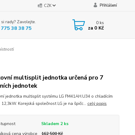
Přihlášení
CZK
 si rady? Zavolejte.
0
ks
za
0 Kč
 775 38 38 75
stností
ovní multisplit jednotka určená pro 7
řních jednotek
ní jednotka multisplit systému LG FM41AH.U34 o chladícím
 12,3kW. Korejská společnost LG je na špičc...
celý popis
tupnost
Skladem 2 ks
íková cena výrobce
162 500 Kč