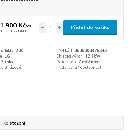
1 900 Kč
/
ks
Přidat do košíku
215 Kč
bez DPH
roduktu:
280
EAN kód:
8806098476343
e:
LG
Chladící výkon:
12,1kW
3 roky
Řešení pro:
7 místností
í:
3 fázové
Hlídat cenu / dostupnost
Ke stažení