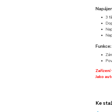
Napájen
3 f
Dop
Nap
Nap
Funkce:
Zár
Pov
Zařízení
Jako aut
Ke sta