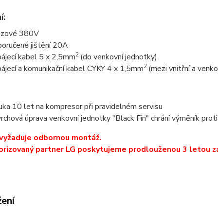
í:
ázové 380V
oručené jištění 20A
2
ájecí kabel 5 x 2,5mm
(do venkovní jednotky)
2
ájecí a komunikační kabel CYKY 4 x 1,5mm
(mezi vnitřní a venk
uka 10 let na kompresor při pravidelném servisu
rchová úprava venkovní jednotky "Black Fin" chrání výměník proti
 vyžaduje odbornou montáž.
orizovaný partner LG poskytujeme prodlouženou 3 letou z
žení