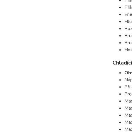
Pří
Pří
Ene
Hlu
Roz
Pro
Pro
Hmo
Chladící
Obs
Náp
Při
Pro
Max
Max
Max
Max
Max