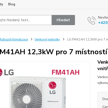
kty
Blog
Nevíte
Hledat
+420
ultisplit klimatizace
Venkovní jednotky
LG FM41AH 12,3kW pro 7 mí
M41AH 12,3kW pro 7 místností
Venk
vnit
Venkov
výkonu
Dos
Cen