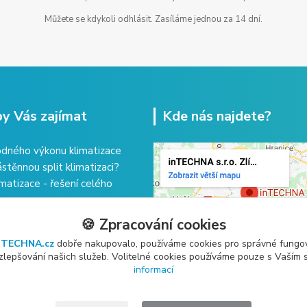
Můžete se kdykoli odhlásit. Zasíláme jednou za 14 dní.
y Vás zajímat
Kde nás najdete?
dného výkonu klimatizace
ástěnnou split klimatizaci?
imatizace - řešení celého
ržba klimatizace?
🍪 Zpracování cookies
nTECHNA.cz
dobře nakupovalo, používáme cookies pro správné fungo
 zlepšování našich služeb. Volitelné cookies používáme pouze s Vaším
informací