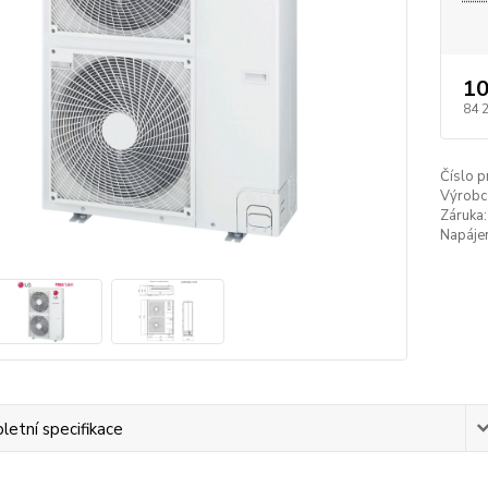
10
84 
Číslo p
Výrobc
Záruka:
Napájen
etní specifikace