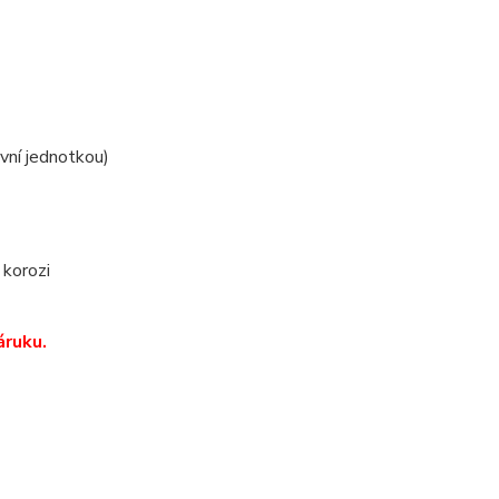
ovní jednotkou)
 korozi
áruku.