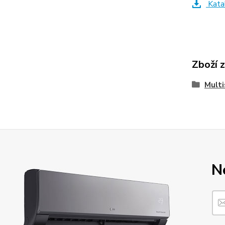
Kata
Zboží 
Multi
N