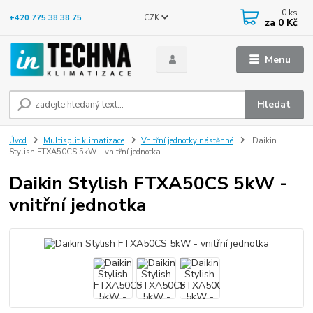
0
ks
CZK
+420 775 38 38 75
za
0 Kč
Menu
Hledat
Úvod
Multisplit klimatizace
Vnitřní jednotky nástěnné
Daikin
Stylish FTXA50CS 5kW - vnitřní jednotka
Daikin Stylish FTXA50CS 5kW -
vnitřní jednotka