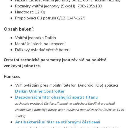
Nízká hlučnost vnitřní jednotky od 21 dB (v nočním režimu)
Rozměry vnitřní jednotky (ŠxVxH) 798x295x189
Hmotnost: 12 Kg
Propojovací Cu potrubí 6/12 (1/4"-1/2")
Obsah balení:
Vnitřní jednotka Daikin
Montážní plech na uchycení
Dálkový ovladač včetně baterií
Ostatní technické parametry jsou závislé na použité
venkovní jednotce.
Funkce:
Wifi ovládání přes mobilní telefon (Android, iOS) aplikací
Daikin Online Controller
Dezodoriační filtr obsahující apatit titanu
zachycuje prachové částice přítomné ve vzduchu a škodlivé organické
chemikálie a potlačuje pachy, napr. tabáku a domácích zvířat (mění se 1x za
3 roky)
Antibakteriální filtr se stříbrnými částicemi