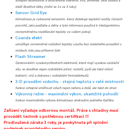
schopen absorbovat a odstraňovat bakterie, viry, amoniak, oxid dusíku a
další škodlivé látky (mění se 1x za 3 roky)
Senzor Grid Eye
klimatizace je vybavená senzorem, který detekuje teplotní rozdíly různých
povrchů, jako podlaha a stěny a tyto informace používá k inteligentnímu
rovnoměrnému rozdělování teploty ve vašem pokoji.
Coanda efekt
umožňuje rovnoměrné rozložení teploty vzuchu bez znatelného proudění v
místech, kde jsou přítomni lidé
Flash Streamer
Generováním vysokorychlostních elektronů, které mají vysokou oxidační
sílu, se dosáhne nejen rozkládání plísní, roztořů, pylů ale také ničení
bakterií, virů a dokonce i rozkládání formaldehydů.
3-D proudění vzduchu - stejná teplota v celé místnosti
funkce schopná směřovat vduch nejen nahoru a dolů, ale také do stran
Výkonný režim - maximální výkon, okamžité pohodlí
funkce maximálního výkonu klimatizace stisknutím jediného tlačítka
Zařízení vyžaduje odbornou montáž. Práce s chladivy musí
provádět technik s potřebnou certifikací !!!
Prodloužená záruka 3 roky, je poskytnuta při splnění
podmínek pravidelného servisu.