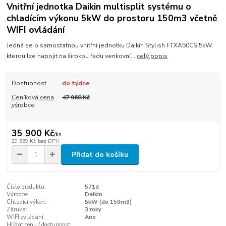
Vnitřní jednotka Daikin multisplit systému o
chladícím výkonu 5kW do prostoru 150m3 včetně
WIFI ovládání
Jedná se o samostatnou vnitřní jednotku Daikin Stylish FTXA50CS 5kW,
kterou lze napojit na širokou řadu venkovní...
celý popis
Dostupnost
do týdne
Ceníková cena
47 968 Kč
výrobce
35 900 Kč
/
ks
29 669 Kč
bez DPH
Přidat do košíku
Číslo produktu:
571d
Výrobce:
Daikin
Chladící výkon:
5kW (do 150m3)
Záruka:
3 roky
WIFI ovládání:
Ano
Hlídat cenu / dostupnost