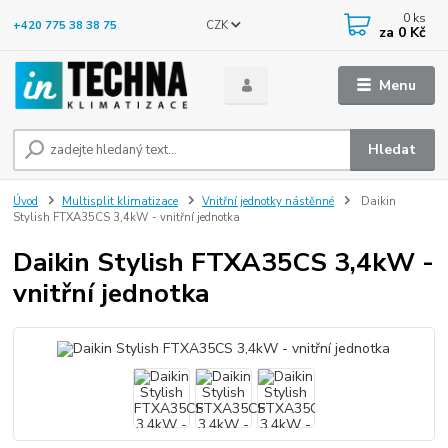
0
ks
CZK
+420 775 38 38 75
za
0 Kč
Menu
Hledat
Úvod
Multisplit klimatizace
Vnitřní jednotky nástěnné
Daikin
Stylish FTXA35CS 3,4kW - vnitřní jednotka
Daikin Stylish FTXA35CS 3,4kW -
vnitřní jednotka