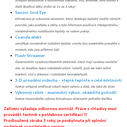
schopen absorbovat a odstraňovat bakterie, viry, amoniak, oxid dusíku a
další škodlivé látky (mění se 1x za 3 roky)
Senzor Grid Eye
klimatizace je vybavená senzorem, který detekuje teplotní rozdíly různých
povrchů, jako podlaha a stěny a tyto informace používá k inteligentnímu
rovnoměrnému rozdělování teploty ve vašem pokoji.
Coanda efekt
umožňuje rovnoměrné rozložení teploty vzuchu bez znatelného proudění v
místech, kde jsou přítomni lidé
Flash Streamer
Generováním vysokorychlostních elektronů, které mají vysokou oxidační
sílu, se dosáhne nejen rozkládání plísní, roztořů, pylů ale také ničení
bakterií, virů a dokonce i rozkládání formaldehydů.
3-D proudění vzduchu - stejná teplota v celé místnosti
funkce schopná směřovat vduch nejen nahoru a dolů, ale také do stran
Výkonný režim - maximální výkon, okamžité pohodlí
funkce maximálního výkonu klimatizace stisknutím jediného tlačítka
Zařízení vyžaduje odbornou montáž. Práce s chladivy musí
provádět technik s potřebnou certifikací !!!
Prodloužená záruka 3 roky, je poskytnuta při splnění
podmínek pravidelného servisu.