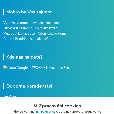
Mohlo by Vás zajímat
Výpočet vhodného výkonu klimatizace
Jak vybrat nástěnnou split klimatizaci?
Multisplit klimatizace - řešení celého domu
Co obnáší údržba klimatizace?
Kde nás najdete?
Odborné poradenství
Jan Vrba
+420 775 38 38 75
🍪 Zpracování cookies
(Po-Pá, 8-16 hod.)
Aby se Vám na
inTECHNA.cz
dobře nakupovalo, používáme