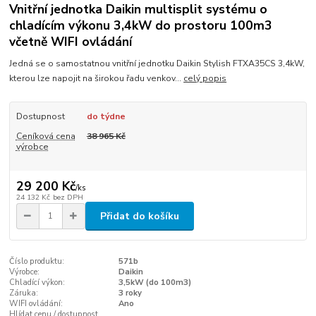
Vnitřní jednotka Daikin multisplit systému o
chladícím výkonu 3,4kW do prostoru 100m3
včetně WIFI ovládání
Jedná se o samostatnou vnitřní jednotku Daikin Stylish FTXA35CS 3,4kW,
kterou lze napojit na širokou řadu venkov...
celý popis
Dostupnost
do týdne
Ceníková cena
38 965 Kč
výrobce
29 200 Kč
/
ks
24 132 Kč
bez DPH
Přidat do košíku
Číslo produktu:
571b
Výrobce:
Daikin
Chladící výkon:
3,5kW (do 100m3)
Záruka:
3 roky
WIFI ovládání:
Ano
Hlídat cenu / dostupnost