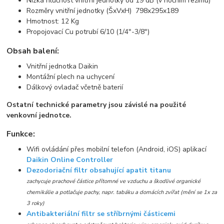
Nízká hlučnost vnitřní jednotky od 19 dB (v nočním režimu)
Rozměry vnitřní jednotky (ŠxVxH) 798x295x189
Hmotnost: 12 Kg
Propojovací Cu potrubí 6/10 (1/4"-3/8")
Obsah balení:
Vnitřní jednotka Daikin
Montážní plech na uchycení
Dálkový ovladač včetně baterií
Ostatní technické parametry jsou závislé na použité
venkovní jednotce.
Funkce:
Wifi ovládání přes mobilní telefon (Android, iOS) aplikací
Daikin Online Controller
Dezodoriační filtr obsahující apatit titanu
zachycuje prachové částice přítomné ve vzduchu a škodlivé organické
chemikálie a potlačuje pachy, napr. tabáku a domácích zvířat (mění se 1x za
3 roky)
Antibakteriální filtr se stříbrnými částicemi