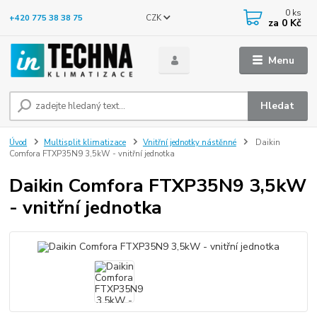
0
ks
CZK
+420 775 38 38 75
za
0 Kč
Menu
Hledat
Úvod
Multisplit klimatizace
Vnitřní jednotky nástěnné
Daikin
Comfora FTXP35N9 3,5kW - vnitřní jednotka
Daikin Comfora FTXP35N9 3,5kW
- vnitřní jednotka