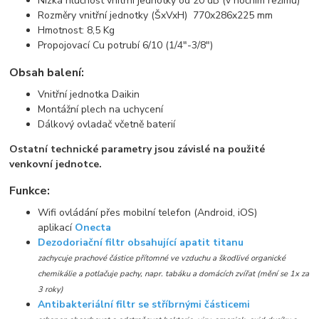
Nízká hlučnost vnitřní jednotky od 20 dB (v nočním režimu)
Rozměry vnitřní jednotky (ŠxVxH) 770x286x225 mm
Hmotnost: 8,5 Kg
Propojovací Cu potrubí 6/10 (1/4"-3/8")
Obsah balení:
Vnitřní jednotka Daikin
Montážní plech na uchycení
Dálkový ovladač včetně baterií
Ostatní technické parametry jsou závislé na použité
venkovní jednotce.
Funkce:
Wifi ovládání přes mobilní telefon (Android, iOS)
aplikací
Onecta
Dezodoriační filtr obsahující apatit titanu
zachycuje prachové částice přítomné ve vzduchu a škodlivé organické
chemikálie a potlačuje pachy, napr. tabáku a domácích zvířat (mění se 1x za
3 roky)
Antibakteriální filtr se stříbrnými částicemi