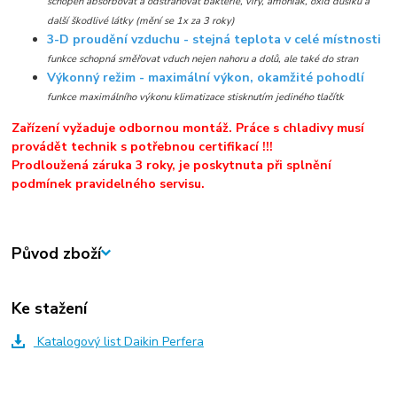
schopen absorbovat a odstraňovat bakterie, viry, amoniak, oxid dusíku a
další škodlivé látky (mění se 1x za 3 roky)
3-D proudění vzduchu - stejná teplota v celé místnosti
funkce schopná směřovat vduch nejen nahoru a dolů, ale také do stran
Výkonný režim - maximální výkon, okamžité pohodlí
funkce maximálního výkonu klimatizace stisknutím jediného tlačítk
Zařízení vyžaduje odbornou montáž. Práce s chladivy musí
provádět technik s potřebnou certifikací !!!
Prodloužená záruka 3 roky, je poskytnuta při splnění
podmínek pravidelného servisu.
Původ zboží
Ke stažení
Katalogový list Daikin Perfera