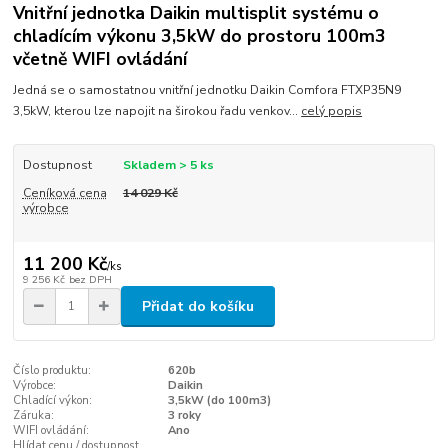
Vnitřní jednotka Daikin multisplit systému o
chladícím výkonu 3,5kW do prostoru 100m3
včetně WIFI ovládání
Jedná se o samostatnou vnitřní jednotku Daikin Comfora FTXP35N9
3,5kW, kterou lze napojit na širokou řadu venkov...
celý popis
Dostupnost
Skladem > 5 ks
Ceníková cena
14 029 Kč
výrobce
11 200 Kč
/
ks
9 256 Kč
bez DPH
Přidat do košíku
Číslo produktu:
620b
Výrobce:
Daikin
Chladící výkon:
3,5kW (do 100m3)
Záruka:
3 roky
WIFI ovládání:
Ano
Hlídat cenu / dostupnost