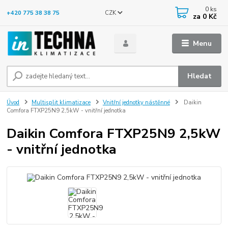
0
ks
CZK
+420 775 38 38 75
za
0 Kč
Menu
Hledat
Úvod
Multisplit klimatizace
Vnitřní jednotky nástěnné
Daikin
Comfora FTXP25N9 2,5kW - vnitřní jednotka
Daikin Comfora FTXP25N9 2,5kW
- vnitřní jednotka