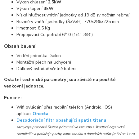
Výkon chlazení
2,5kW
Výkon topení
3kW
Nízká hlučnost vnitřní jednotky od 19 dB (v nočním režimu)
Rozměry vnitřní jednotky (ŠxVxH) 770x286x225 mm
Hmotnost: 8,5 Kg
Propojovací Cu potrubí 6/10 (1/4"-3/8")
Obsah balení:
Vnitřní jednotka Daikin
Montážní plech na uchycení
Dálkový ovladač včetně baterií
Ostatní technické parametry jsou závislé na použité
venkovní jednotce.
Funkce:
Wifi ovládání přes mobilní telefon (Android, iOS)
aplikací
Onecta
Dezodoriační filtr obsahující apatit titanu
zachycuje prachové částice přítomné ve vzduchu a škodlivé organické
chemikálie a potlačuje pachy, napr. tabáku a domácích zvířat (mění se 1x za