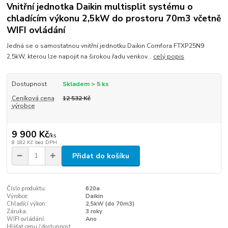
Vnitřní jednotka Daikin multisplit systému o
chladícím výkonu 2,5kW do prostoru 70m3 včetně
WIFI ovládání
Jedná se o samostatnou vnitřní jednotku Daikin Comfora FTXP25N9
2,5kW, kterou lze napojit na širokou řadu venkov...
celý popis
Dostupnost
Skladem > 5 ks
Ceníková cena
12 532 Kč
výrobce
9 900 Kč
/
ks
8 182 Kč
bez DPH
Přidat do košíku
Číslo produktu:
620a
Výrobce:
Daikin
Chladící výkon:
2,5kW (do 70m3)
Záruka:
3 roky
WIFI ovládání:
Ano
Hlídat cenu / dostupnost