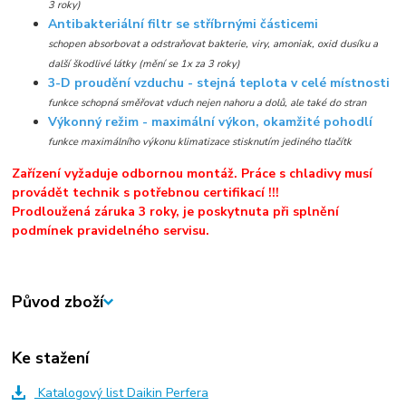
3 roky)
Antibakteriální filtr se stříbrnými částicemi
schopen absorbovat a odstraňovat bakterie, viry, amoniak, oxid dusíku a
další škodlivé látky (mění se 1x za 3 roky)
3-D proudění vzduchu - stejná teplota v celé místnosti
funkce schopná směřovat vduch nejen nahoru a dolů, ale také do stran
Výkonný režim - maximální výkon, okamžité pohodlí
funkce maximálního výkonu klimatizace stisknutím jediného tlačítk
Zařízení vyžaduje odbornou montáž. Práce s chladivy musí
provádět technik s potřebnou certifikací !!!
Prodloužená záruka 3 roky, je poskytnuta při splnění
podmínek pravidelného servisu.
Původ zboží
Ke stažení
Katalogový list Daikin Perfera