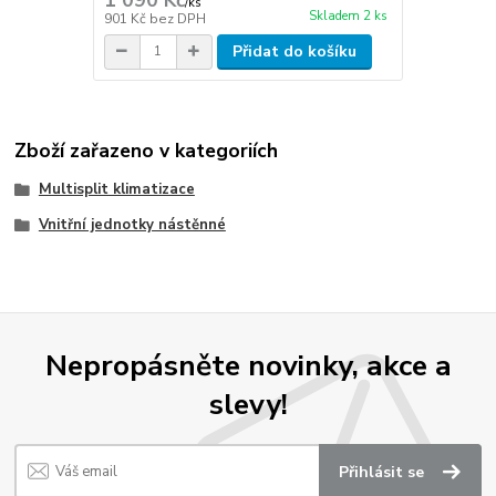
/
ks
Skladem 2 ks
901 Kč
bez DPH
Přidat do košíku
Zboží zařazeno v kategoriích
Multisplit klimatizace
Vnitřní jednotky nástěnné
Nepropásněte novinky, akce a
slevy!
Přihlásit se