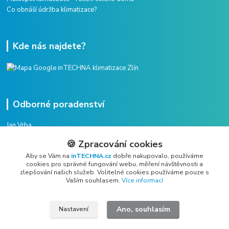
Co obnáší údržba klimatizace?
Kde nás najdete?
Odborné poradenství
Jan Vrba
+420 775 38 38 75
🍪 Zpracování cookies
(Po-Pá, 8-16 hod.)
Aby se Vám na
inTECHNA.cz
dobře nakupovalo, používáme
cookies pro správné fungování webu, měření návštěvnosti a
vrba@intechna.cz
zlepšování našich služeb. Volitelné cookies používáme pouze s
Vaším souhlasem.
Více informací
Ano, souhlasím
Nastavení